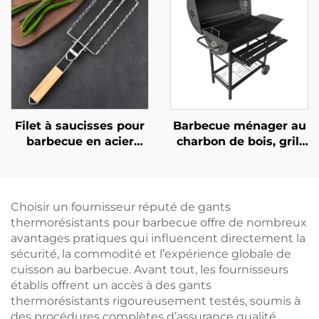
avec manche en acier
commerce
inoxydable et
transfrontalier,
plastique, outil pour
fourchettes pour
barbecue et four
grillades en extérieur,
grils et outils de
barbecue
Filet à saucisses pour
Barbecue ménager au
barbecue en acier
charbon de bois, grill
inoxydable 304, grille
extérieur portable,
détachable pour hot-
grand barbecue, grille
dogs, filet pliable et
pour terrasse
portable pour
Choisir un fournisseur réputé de gants
barbecue avec pince
thermorésistants pour barbecue offre de nombreux
avantages pratiques qui influencent directement la
sécurité, la commodité et l’expérience globale de
cuisson au barbecue. Avant tout, les fournisseurs
établis offrent un accès à des gants
thermorésistants rigoureusement testés, soumis à
des procédures complètes d’assurance qualité,