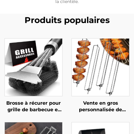
la clientèle.
Produits populaires
Brosse à récurer pour
Vente en gros
grille de barbecue et
personnalisée de
four,
nouveaux rails
multifonctionnelle,
latéraux pour
durable et réutilisable,
barbecue destinés au