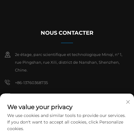
NOUS CONTACTER
2e étage, parc scientifique et technologique Minqi, n° 1,
rue Pingshan, rue Xili, district de Nanshan, Shenzhen,
Chine.
+86-13760368735
[email protected]
We value your privacy
We use cookies and similar tools to provide our services.
Droits d'auteur © 2026 Shenzhen Hanchuan Industrial Co., Ltd. Tous
If you don't want to accept all cookies, click Personalize
droits réservés.
Politique de confidentialité
cookies.