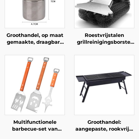
Groothandel, op maat
Roestvrijstalen
gemaakte, draagbare
grillreinigingsborstel
houtskoolbarbecuegereedschapsset
met kunststof
voor buitengebruik,
handvat, veelzijdig,
complete barbecue-
duurzaam en
en grillaccessoires,
herbruikbaar, geschikt
duurzame en
voor barbecue en oven
herbruikbare
– BBQ-gereedschap
gebruiksvoorwerpen,
barbecuevorken
Multifunctionele
Groothandel:
barbecue-set van
aangepaste, rookvrije,
roestvrij staal voor
draagbare, inklapbare