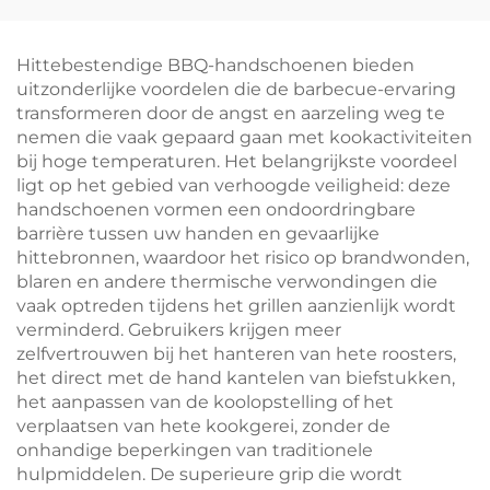
gebruik buitenshuis,
buitenbarbecue,
combinatie-set met
houtskoolbarbecue,
vork en spatel met
oven voor vleisbraden,
Hittebestendige BBQ-handschoenen bieden
houten handvat
kleine kookstel
uitzonderlijke voordelen die de barbecue-ervaring
transformeren door de angst en aarzeling weg te
nemen die vaak gepaard gaan met kookactiviteiten
bij hoge temperaturen. Het belangrijkste voordeel
ligt op het gebied van verhoogde veiligheid: deze
handschoenen vormen een ondoordringbare
barrière tussen uw handen en gevaarlijke
hittebronnen, waardoor het risico op brandwonden,
blaren en andere thermische verwondingen die
vaak optreden tijdens het grillen aanzienlijk wordt
verminderd. Gebruikers krijgen meer
zelfvertrouwen bij het hanteren van hete roosters,
het direct met de hand kantelen van biefstukken,
het aanpassen van de koolopstelling of het
verplaatsen van hete kookgerei, zonder de
onhandige beperkingen van traditionele
hulpmiddelen. De superieure grip die wordt