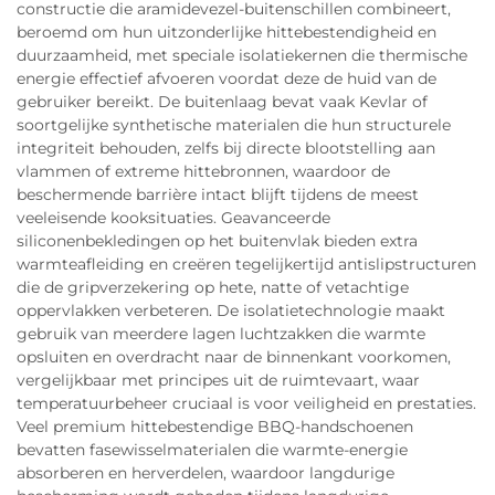
constructie die aramidevezel-buitenschillen combineert,
beroemd om hun uitzonderlijke hittebestendigheid en
duurzaamheid, met speciale isolatiekernen die thermische
energie effectief afvoeren voordat deze de huid van de
gebruiker bereikt. De buitenlaag bevat vaak Kevlar of
soortgelijke synthetische materialen die hun structurele
integriteit behouden, zelfs bij directe blootstelling aan
vlammen of extreme hittebronnen, waardoor de
beschermende barrière intact blijft tijdens de meest
veeleisende kooksituaties. Geavanceerde
siliconenbekledingen op het buitenvlak bieden extra
warmteafleiding en creëren tegelijkertijd antislipstructuren
die de gripverzekering op hete, natte of vetachtige
oppervlakken verbeteren. De isolatietechnologie maakt
gebruik van meerdere lagen luchtzakken die warmte
opsluiten en overdracht naar de binnenkant voorkomen,
vergelijkbaar met principes uit de ruimtevaart, waar
temperatuurbeheer cruciaal is voor veiligheid en prestaties.
Veel premium hittebestendige BBQ-handschoenen
bevatten fasewisselmaterialen die warmte-energie
absorberen en herverdelen, waardoor langdurige