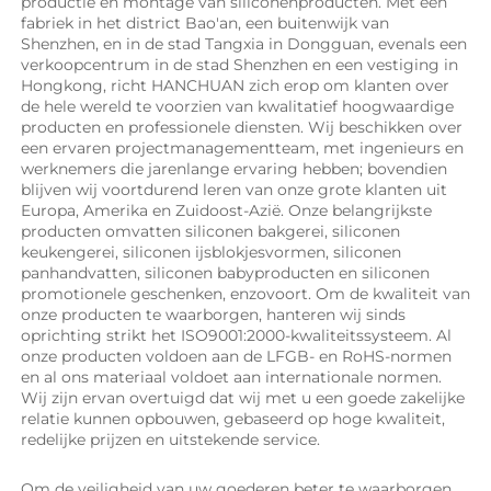
productie en montage van siliconenproducten. Met een 
fabriek in het district Bao'an, een buitenwijk van 
Shenzhen, en in de stad Tangxia in Dongguan, evenals een 
verkoopcentrum in de stad Shenzhen en een vestiging in 
Hongkong, richt HANCHUAN zich erop om klanten over 
de hele wereld te voorzien van kwalitatief hoogwaardige 
producten en professionele diensten. Wij beschikken over 
een ervaren projectmanagementteam, met ingenieurs en 
werknemers die jarenlange ervaring hebben; bovendien 
blijven wij voortdurend leren van onze grote klanten uit 
Europa, Amerika en Zuidoost-Azië. Onze belangrijkste 
producten omvatten siliconen bakgerei, siliconen 
keukengerei, siliconen ijsblokjesvormen, siliconen 
panhandvatten, siliconen babyproducten en siliconen 
promotionele geschenken, enzovoort. Om de kwaliteit van 
onze producten te waarborgen, hanteren wij sinds 
oprichting strikt het ISO9001:2000-kwaliteitssysteem. Al 
onze producten voldoen aan de LFGB- en RoHS-normen 
en al ons materiaal voldoet aan internationale normen. 
Wij zijn ervan overtuigd dat wij met u een goede zakelijke 
relatie kunnen opbouwen, gebaseerd op hoge kwaliteit, 
redelijke prijzen en uitstekende service. 
Om de veiligheid van uw goederen beter te waarborgen, 