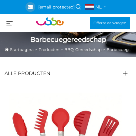
NL
[email protected]
Offerte aanvragen
Barbecuegereedschap
Startpagina
>
Producten
>
BBQ-Gereedschap
>
Barbecuegereedschap
ALLE PRODUCTEN