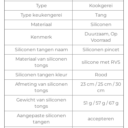
Type
Kookgerei
Type keukengerei
Tang
Materiaal
Siliconen
Duurzaam, Op
Kenmerk
Voorraad
Siliconen tangen naam
Siliconen pincet
Materiaal van siliconen
silicone met RVS
tongs
Siliconen tangen kleur
Rood
Afmeting van siliconen
23 cm / 25 cm / 30
tongs
cm
Gewicht van siliconen
51 g / 57 g / 67 g
tongs
Aangepaste siliconen
accepteren
tangen