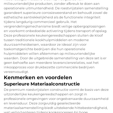
milieuvriendelijke producten, zonder afbreuk te doen aan
operationele uitmuntendheid. De roestvrijstalen samenstelling
garandeert superieure corrosieweerstand en behoudt zowel de
esthetische aantrekkelijkheid als de functionele integriteit
tijdens langdurig commercieel gebruik. Het
vergrendelingsmechanisme biedt veilige opbergoplossingen
en voorkomt onbedoelde activering tijdens transport of opslag.
Deze professionele keukengereedschappen sluiten de kloof
tussen traditionele kookhulpmiddelen en moderne
duurzaamheidseisen, waardoor ze ideaal zijn voor
toekomstgerichte bedrijven die hun operationele
hulpmiddelen willen afstemmen op milieuvriendelijke
waarden. Door de uitgebreide samenstelling van deze set is er
geen behoefte aan meerdere leveranciersrelaties, wat het
inkoopproces voor drukbezette commerciële bedrijven
vereenvoudigt.
Kenmerken en voordelen
Superieure Materiaalconstructie
De premium roestvrijstalen constructie vormt de basis van deze
uitzonderlijke keukengereedschappen en zorgt in
professionele omgevingen voor ongeëvenaarde duurzaamheid
en levensduur. Deze zorgvuldig geselecteerde
materiaalsamenstelling biedt uitstekende hittebestendigheid,
wat veilig hanteren tijdens kookprocessen bij hoge