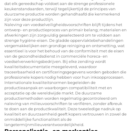
dat elk gereedschap voldoet aan de strenge professionele
keukenstandaarden, terwijl tegelijkertijd de principes van
duurzame productie worden gehandhaafd die kenmerkend
zijn voor deze productlijn.
Naleving van voedselveiligheidsvoorschriften blijft tijdens het
ontwerp- en productieproces van primair belang; materialen en
afwerkingen zijn zorgvuldig geselecteerd om te voldoen aan
strenge hygiëne-eisen. De gladde oppervlaktebehandelingen
vergemakkelijken een grondige reiniging en ontsmetting, wat
essentieel is voor het behoud van de conformiteit met de eisen
van de gezondheidsdienst in commerciële horeca- en
voedselverwerkingsbedrijven. Bij elke zending wordt
kwaliteitsdocumentatie meegeleverd, waardoor
traceerbaarheid en certificeringsgegevens worden geboden die
professionele kopers nodig hebben voor hun inkoopprocessen.
Internationale kwaliteitsnormen begeleiden de
productieaanpak en waarborgen compatibiliteit met en
acceptatie op de wereldwijde markt. De duurzame
productiemethoden worden regelmatig gecontroleerd om
naleving van milieuvoorschriften te verifiëren, zonder afbreuk
te doen aan de productkwaliteit. Deze tweeledige nadruk op
kwaliteit en duurzaamheid geeft kopers vertrouwen in zowel de
onmiddellijke functionaliteit als de
langetermijnmilieuverantwoordelijkheid.