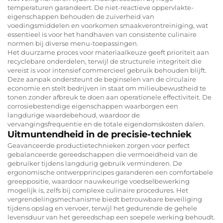
temperaturen garandeert. De niet-reactieve oppervlakte-
eigenschappen behouden de zuiverheid van
voedingsmiddelen en voorkomen smaakverontreiniging, wat
essentieel is voor het handhaven van consistente culinaire
normen bij diverse menu-toepassingen.
Het duurzame proces voor materiaalkeuze geeft prioriteit aan
recyclebare onderdelen, terwijl de structurele integriteit die
vereist is voor intensief commercieel gebruik behouden blijft.
Deze aanpak ondersteunt de beginselen van de circulaire
economie en stelt bedrijven in staat om milieubewustheid te
tonen zonder afbreuk te doen aan operationele effectiviteit. De
corrosiebestendige eigenschappen waarborgen een
langdurige waardebehoud, waardoor de
vervangingsfrequentie en de totale eigendomskosten dalen.
Uitmuntendheid in de precisie-techniek
Geavanceerde productietechnieken zorgen voor perfect
gebalanceerde gereedschappen die vermoeidheid van de
gebruiker tijdens langdurig gebruik verminderen. De
ergonomische ontwerpprincipes garanderen een comfortabele
greeppositie, waardoor nauwkeurige voedselbewerking
mogelijk is, zelfs bij complexe culinaire procedures. Het
vergrendelingsmechanisme biedt betrouwbare beveiliging
tijdens opslag en vervoer, terwijl het gedurende de gehele
levensduur van het gereedschap een soepele werking behoudt.