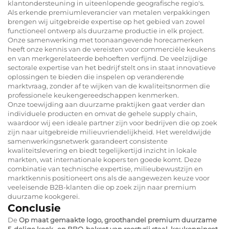
klantondersteuning in uiteenlopende geografische regio's.
Als erkende premiumleverancier van metalen verpakkingen
brengen wij uitgebreide expertise op het gebied van zowel
functioneel ontwerp als duurzame productie in elk project.
Onze samenwerking met toonaangevende horecamerken
heeft onze kennis van de vereisten voor commerciële keukens
en van merkgerelateerde behoeften verfijnd. De veelzijdige
sectorale expertise van het bedrijf stelt ons in staat innovatieve
oplossingen te bieden die inspelen op veranderende
marktvraag, zonder af te wijken van de kwaliteitsnormen die
professionele keukengereedschappen kenmerken.
Onze toewijding aan duurzame praktijken gaat verder dan
individuele producten en omvat de gehele supply chain,
waardoor wij een ideale partner zijn voor bedrijven die op zoek
zijn naar uitgebreide milieuvriendelijkheid. Het wereldwijde
samenwerkingsnetwerk garandeert consistente
kwaliteitslevering en biedt tegelijkertijd inzicht in lokale
markten, wat internationale kopers ten goede komt. Deze
combinatie van technische expertise, milieubewustzijn en
marktkennis positioneert ons als de aangewezen keuze voor
veeleisende B2B-klanten die op zoek zijn naar premium
duurzame kookgerei.
Conclusie
De
Op maat gemaakte logo, groothandel premium duurzame
5-delige kook- en BBQ-bakset van roestvrij staal, keukenpincet