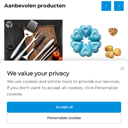
Aanbevolen producten
We value your privacy
We use cookies and similar tools to provide our services.
Groothandel, op maat
taartvorm met 6 holten in
If you don't want to accept all cookies, click Personalize
gemaakte roestvrijstalen
hartvorm, van hoge
cookies.
BBQ-grillset (5 stuks),
kwaliteit en
multi-functioneel,
milieuvriendelijk,
Accept all
duurzaam: grillvork,
siliconen bakgerei met 6
keukentangen en
hartvormige vakken
Personalize cookies
olieborstel
STARTPAGINA
PRODUCTEN
E-MAIL
TEL