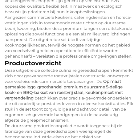
keukengereedschappen zijn gericht op veeleisende B2B-
kopers die kwaliteit, flexibiliteit in maatwerk en ecologisch
bewustzijn prioriteren bij hun inkoopbeslissingen.
Aangezien commerciële keukens, cateringdiensten en horeca-
vestigingen zich in toenemende mate richten op duurzame
bedrijfsvoering, bieden deze premium tangen een uitstekende
oplossing die zowel functionele eisen als milieuverplichtingen
aanspreekt. De uitgebreide set biedt veelzijdige
kookmogelijkheden, terwijl de hoogste normen op het gebied
van voedselveiligheid en operationele efficiëntie worden
gehandhaafd – vereisten die professionele omgevingen stellen.
Productoverzicht
Deze uitgebreide collectie culinaire gereedschappen kenmerkt
zich door geavanceerde roestvrijstalen constructie, ontworpen
voor veeleisende commerciële toepassingen. De
Op maat
gemaakte logo, groothandel premium duurzame 5-delige
kook- en BBQ-bakset van roestvrij staal, keukenpincet met
vergrendeling
beschikken over precisie-gevormde onderdelen
die uitzonderlijke prestaties leveren in diverse kooksituaties. Elk
stuk in de set toont zorgvuldige aandacht voor detail, van de
ergonomisch gevormde handgrepen tot de nauwkeurig
afgestelde greepmechanismen.
De duurzame productieaanpak die wordt toegepast bij de
fabricage van deze gereedschappen weerspiegelt de
hedendaagse industrie-eisen op het gebied van