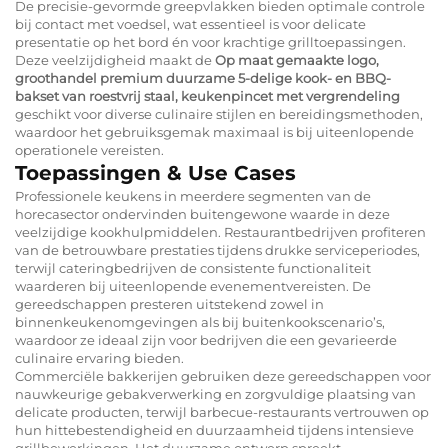
De precisie-gevormde greepvlakken bieden optimale controle
bij contact met voedsel, wat essentieel is voor delicate
presentatie op het bord én voor krachtige grilltoepassingen.
Deze veelzijdigheid maakt de
Op maat gemaakte logo,
groothandel premium duurzame 5-delige kook- en BBQ-
bakset van roestvrij staal, keukenpincet met vergrendeling
geschikt voor diverse culinaire stijlen en bereidingsmethoden,
waardoor het gebruiksgemak maximaal is bij uiteenlopende
operationele vereisten.
Toepassingen & Use Cases
Professionele keukens in meerdere segmenten van de
horecasector ondervinden buitengewone waarde in deze
veelzijdige kookhulpmiddelen. Restaurantbedrijven profiteren
van de betrouwbare prestaties tijdens drukke serviceperiodes,
terwijl cateringbedrijven de consistente functionaliteit
waarderen bij uiteenlopende evenementvereisten. De
gereedschappen presteren uitstekend zowel in
binnenkeukenomgevingen als bij buitenkookscenario’s,
waardoor ze ideaal zijn voor bedrijven die een gevarieerde
culinaire ervaring bieden.
Commerciële bakkerijen gebruiken deze gereedschappen voor
nauwkeurige gebakverwerking en zorgvuldige plaatsing van
delicate producten, terwijl barbecue-restaurants vertrouwen op
hun hittebestendigheid en duurzaamheid tijdens intensieve
grillbewerkingen. Het duurzame ontwerp spreekt