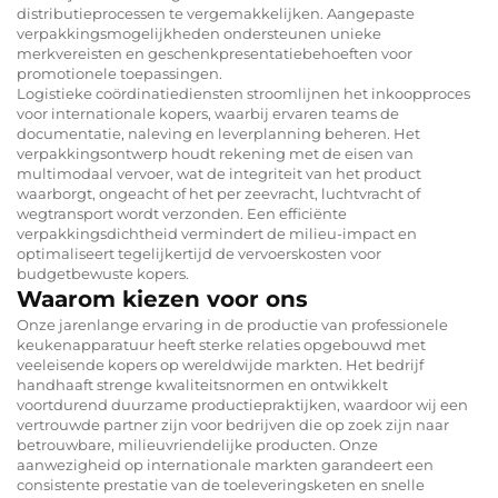
distributieprocessen te vergemakkelijken. Aangepaste
verpakkingsmogelijkheden ondersteunen unieke
merkvereisten en geschenkpresentatiebehoeften voor
promotionele toepassingen.
Logistieke coördinatiediensten stroomlijnen het inkoopproces
voor internationale kopers, waarbij ervaren teams de
documentatie, naleving en leverplanning beheren. Het
verpakkingsontwerp houdt rekening met de eisen van
multimodaal vervoer, wat de integriteit van het product
waarborgt, ongeacht of het per zeevracht, luchtvracht of
wegtransport wordt verzonden. Een efficiënte
verpakkingsdichtheid vermindert de milieu-impact en
optimaliseert tegelijkertijd de vervoerskosten voor
budgetbewuste kopers.
Waarom kiezen voor ons
Onze jarenlange ervaring in de productie van professionele
keukenapparatuur heeft sterke relaties opgebouwd met
veeleisende kopers op wereldwijde markten. Het bedrijf
handhaaft strenge kwaliteitsnormen en ontwikkelt
voortdurend duurzame productiepraktijken, waardoor wij een
vertrouwde partner zijn voor bedrijven die op zoek zijn naar
betrouwbare, milieuvriendelijke producten. Onze
aanwezigheid op internationale markten garandeert een
consistente prestatie van de toeleveringsketen en snelle