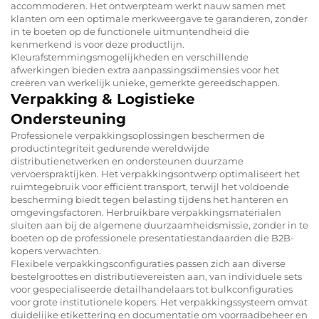
accommoderen. Het ontwerpteam werkt nauw samen met
klanten om een optimale merkweergave te garanderen, zonder
in te boeten op de functionele uitmuntendheid die
kenmerkend is voor deze productlijn.
Kleurafstemmingsmogelijkheden en verschillende
afwerkingen bieden extra aanpassingsdimensies voor het
creëren van werkelijk unieke, gemerkte gereedschappen.
Verpakking & Logistieke
Ondersteuning
Professionele verpakkingsoplossingen beschermen de
productintegriteit gedurende wereldwijde
distributienetwerken en ondersteunen duurzame
vervoerspraktijken. Het verpakkingsontwerp optimaliseert het
ruimtegebruik voor efficiënt transport, terwijl het voldoende
bescherming biedt tegen belasting tijdens het hanteren en
omgevingsfactoren. Herbruikbare verpakkingsmaterialen
sluiten aan bij de algemene duurzaamheidsmissie, zonder in te
boeten op de professionele presentatiestandaarden die B2B-
kopers verwachten.
Flexibele verpakkingsconfiguraties passen zich aan diverse
bestelgroottes en distributievereisten aan, van individuele sets
voor gespecialiseerde detailhandelaars tot bulkconfiguraties
voor grote institutionele kopers. Het verpakkingssysteem omvat
duidelijke etikettering en documentatie om voorraadbeheer en