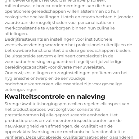
milieubewuste horeca-ondernemingen aan die hun
operationele gereedschappen willen afstemmen op hun
ecologische doelstellingen. Hotels en resorts hechten bijzonder
waarde aan de mogelijkheden voor personalisatie om
merkconsistentie te waarborgen binnen hun culinaire
afdelingen.
Bedrijfsrestaurants en instellingen voor institutionele
voedselvoorziening waarderen het professionele uiterlijk en de
betrouwbare functionaliteit die deze gereedschappen bieden.
De uitgebreide setvorm elimineert complexiteit in de
voorraadbeheersing en garandeert tegelijkertijd volledige
bereidingscapaciteit voor diverse menuvereisten.
Onderwijsinstellingen en zorginstellingen profiteren van het
hygiënische ontwerp en de eenvoudige
onderhoudskenmerken, die essentieel zijn voor gevoelige
eetomgevingen.
Kwaliteitscontrole en naleving
Strenge kwaliteitsborgingsprotocollen regelen elk aspect van
het productieproces, wat zorgt voor consistente
prestatienormen bij alle geproduceerde eenheden. Het
productieproces omvat meerdere inspectiepunten om de
nauwkeurigheid van afmetingen, de kwaliteit van de
oppervlakteafwerking en de mechanische functionaliteit te
verifiëren. Deze uitgebreide kwaliteitsmaatregelen garanderen