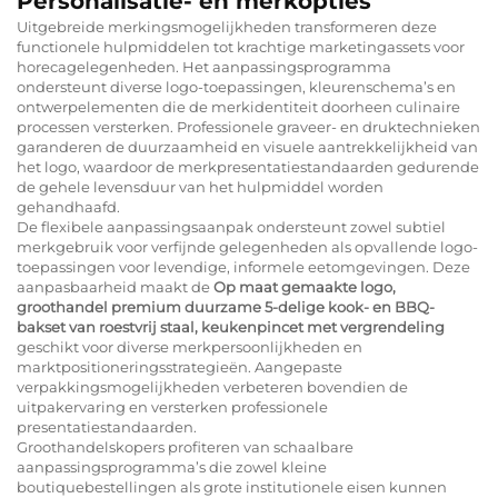
Personalisatie- en merkopties
Uitgebreide merkingsmogelijkheden transformeren deze
functionele hulpmiddelen tot krachtige marketingassets voor
horecagelegenheden. Het aanpassingsprogramma
ondersteunt diverse logo-toepassingen, kleurenschema’s en
ontwerpelementen die de merkidentiteit doorheen culinaire
processen versterken. Professionele graveer- en druktechnieken
garanderen de duurzaamheid en visuele aantrekkelijkheid van
het logo, waardoor de merkpresentatiestandaarden gedurende
de gehele levensduur van het hulpmiddel worden
gehandhaafd.
De flexibele aanpassingsaanpak ondersteunt zowel subtiel
merkgebruik voor verfijnde gelegenheden als opvallende logo-
toepassingen voor levendige, informele eetomgevingen. Deze
aanpasbaarheid maakt de
Op maat gemaakte logo,
groothandel premium duurzame 5-delige kook- en BBQ-
bakset van roestvrij staal, keukenpincet met vergrendeling
geschikt voor diverse merkpersoonlijkheden en
marktpositioneringsstrategieën. Aangepaste
verpakkingsmogelijkheden verbeteren bovendien de
uitpakervaring en versterken professionele
presentatiestandaarden.
Groothandelskopers profiteren van schaalbare
aanpassingsprogramma’s die zowel kleine
boutiquebestellingen als grote institutionele eisen kunnen