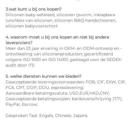
3.wat kunt u bij ons kopen? 
Siliconen baby-eetkleed, siliconen ijsvorm, inklapbare 
lunchbox van siliconen, siliconen BBQ-handschoenen, 
siliconen babyvoorschort 
4. waarom moet u bij ons kopen en niet bij andere 
leveranciers? 
Meer dan 23 jaar ervaring in OEM- en ODM-ontwerp en -
ontwikkeling van siliconenproducten; gecertificeerd 
volgens ISO 9001 en ISO 14001; geslaagd voor de SEDEX-
audit door ITS 
5. welke diensten kunnen we bieden? 
Geaccepteerde leveringsvoorwaarden: FOB, CIF, EXW, CIP, 
FCA, CPT, DDP, DDU, expresslevering; 
Aanvaardbare betalingsvaluta: USD,EUR,HKD,CNY; 
Geaccepteerde betalingswijzen: bankoverschrijving (T/T), 
PayPal, Escrow; 
Gesproken Taal: Engels, Chinees, Japans   