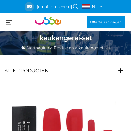
NL
[email protected]
Offerte aanvragen
keukengerei-set
Startpagina
>
Producten
>
keukengerei-set
ALLE PRODUCTEN