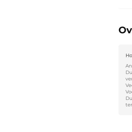
Ov
Ho
An
Du
ve
Ve
Vo
Du
te