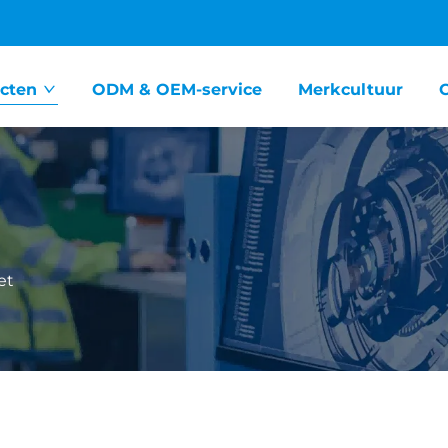
cten
ODM & OEM-service
Merkcultuur
et