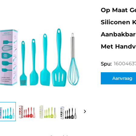
Op Maat G
Siliconen 
Aanbakbare
Met Handv
1600463
Spu:
Aanvraag