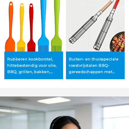
Rubberen kookborstel,
Buiten- en thuisspeciale
hittebestendig voor olie,
roestvrijstalen BBQ-
BBQ, grillen, bakken,
gereedschappen met
patisserie en
houten handvat,
besprenkelen tijdens
hittebestendig, anti-
feesten
aanbak, satéspiesjes,
groenteklem, kooi en
metalen gereedschappen