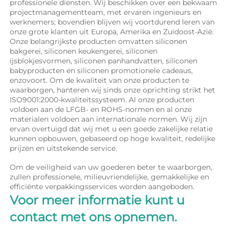
professionele diensten. Wij beschikken over een bekwaam 
projectmanagementteam, met ervaren ingenieurs en 
werknemers; bovendien blijven wij voortdurend leren van 
onze grote klanten uit Europa, Amerika en Zuidoost-Azië. 
Onze belangrijkste producten omvatten siliconen 
bakgerei, siliconen keukengerei, siliconen 
ijsblokjesvormen, siliconen panhandvatten, siliconen 
babyproducten en siliconen promotionele cadeaus, 
enzovoort. Om de kwaliteit van onze producten te 
waarborgen, hanteren wij sinds onze oprichting strikt het 
ISO9001:2000-kwaliteitssysteem. Al onze producten 
voldoen aan de LFGB- en ROHS-normen en al onze 
materialen voldoen aan internationale normen. Wij zijn 
ervan overtuigd dat wij met u een goede zakelijke relatie 
kunnen opbouwen, gebaseerd op hoge kwaliteit, redelijke 
prijzen en uitstekende service. 
Om de veiligheid van uw goederen beter te waarborgen, 
zullen professionele, milieuvriendelijke, gemakkelijke en 
efficiënte verpakkingsservices worden aangeboden. 
Voor meer informatie kunt u 
contact met ons opnemen. 