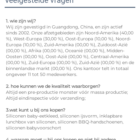
Veelgestelde vragen
1. wie zijn wij? 
Wij zijn gevestigd in Guangdong, China, en zijn actief 
sinds 2002. Onze afzetgebieden zijn Noord-Amerika (40,00 
%), West-Europa (30,00 %), Oost-Europa (10,00 %), Noord-
Europa (10,00 %), Zuid-Amerika (00,00 %), Zuidoost-Azië 
(00,00 %), Afrika (00,00 %), Oceanië (00,00 %), Midden-
Oosten (00,00 %), Oost-Azië (00,00 %), Centraal-Amerika 
(00,00 %), Zuid-Europa (00,00 %), Zuid-Azië (00,00 %) en de 
binnenlandse markt (00,00 %). Ons kantoor telt in totaal 
ongeveer 11 tot 50 medewerkers. 
2. hoe kunnen we de kwaliteit waarborgen? 
Altijd een pre-productie monster vóór massa productie; 
Altijd eindinspectie vóór verzending; 
3.wat kunt u bij ons kopen? 
Siliconen baby-eetkleed, siliconen ijsvorm, inklapbare 
lunchbox van siliconen, siliconen BBQ-handschoenen, 
siliconen babyvoorschort 
4. waarom moet u bij ons kopen en niet bij andere 