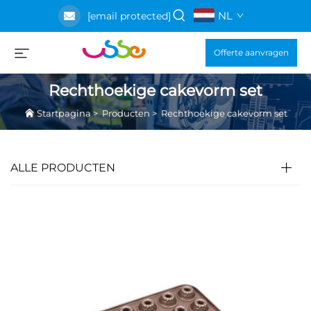
NL
[email protected]
Offerte aanvragen
Rechthoekige cakevorm set
Startpagina
>
Producten
>
Rechthoekige cakevorm set
ALLE PRODUCTEN