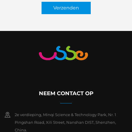
Verzenden
NEEM CONTACT OP
2e verdieping, Minqi Science & Technology Park, Nr. 1
Pingshan Road, Xili Street, Nanshan DIST, Shenzhen,
China.