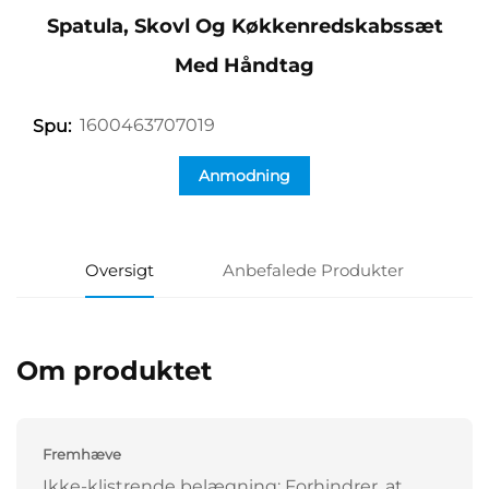
Spatula, Skovl Og Køkkenredskabssæt
Med Håndtag
1600463707019
Spu:
Anmodning
Oversigt
Anbefalede Produkter
Om produktet
Fremhæve
Ikke-klistrende belægning: Forhindrer, at