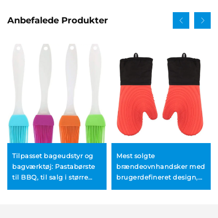
Anbefalede Produkter
Tilpasset bageudstyr og
Mest solgte
bagværktøj: Pastabørste
brændeovnhandsker med
til BBQ, til salg i større
brugerdefineret design,
mængder. Holdbar BBQ-
oprindelsescertifikat,
siliconebørste til
BBQ-grill af silikone,
påsmejring med olie,
ekstra lange