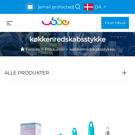
DA
[email protected]
Få et tilbud
køkkenredskabsstykke
Forside
>
Produkter
>
køkkenredskabsstykke
ALLE PRODUKTER