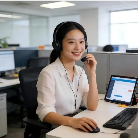
pastabørste. OEM- og
silikonehandsker til
ODM-børste til
varmebestandig brug i
oliepåsmejring
ovn