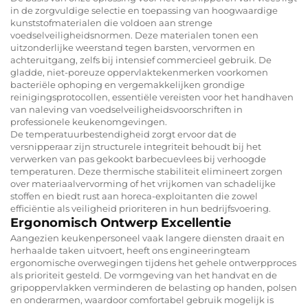
in de zorgvuldige selectie en toepassing van hoogwaardige
kunststofmaterialen die voldoen aan strenge
voedselveiligheidsnormen. Deze materialen tonen een
uitzonderlijke weerstand tegen barsten, vervormen en
achteruitgang, zelfs bij intensief commercieel gebruik. De
gladde, niet-poreuze oppervlaktekenmerken voorkomen
bacteriële ophoping en vergemakkelijken grondige
reinigingsprotocollen, essentiële vereisten voor het handhaven
van naleving van voedselveiligheidsvoorschriften in
professionele keukenomgevingen.
De temperatuurbestendigheid zorgt ervoor dat de
versnipperaar zijn structurele integriteit behoudt bij het
verwerken van pas gekookt barbecuevlees bij verhoogde
temperaturen. Deze thermische stabiliteit elimineert zorgen
over materiaalvervorming of het vrijkomen van schadelijke
stoffen en biedt rust aan horeca-exploitanten die zowel
efficiëntie als veiligheid prioriteren in hun bedrijfsvoering.
Ergonomisch Ontwerp Excellentie
Aangezien keukenpersoneel vaak langere diensten draait en
herhaalde taken uitvoert, heeft ons engineeringteam
ergonomische overwegingen tijdens het gehele ontwerpproces
als prioriteit gesteld. De vormgeving van het handvat en de
gripoppervlakken verminderen de belasting op handen, polsen
en onderarmen, waardoor comfortabel gebruik mogelijk is