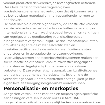
voordat producten de wereldwijde leveringsketen betreden.
Deze kwaliteitscontrolemaatregelen geven
voedseldienstverleners het vertrouwen dat zij kunnen rekenen
op betrouwbaar materiaal om hun operationele normen te
handhaven.
De materialen die worden gebruikt bij de constructie voldoen
aan de relevante voedselcontactvoorschriften in belangrijke
internationale markten, wat het soepel invoeren en verkrijgen
van regelgevende goedkeuring voor distributeurs en
eindgebruikers vergemakkelijkt. De documentatiepakketten
omvatten uitgebreide materiaalcertificaten en
prestatiespecificaties die de nalevingsverificatievereisten
ondersteunen in gereguleerde horecaomgevingen.
Batchvolgsystemen en traceerbaarheidssystemen maken een
snelle reactie op eventuele kwaliteitskwesties mogelijk en
ondersteunen tegelijkertijd initiatieven voor continue
verbetering. Deze systematische aanpak van kwaliteitsbeheer
toont ons engagement om producten te leveren die de
verwachtingen van klanten overtreffen en tegelijkertijd hun
eigen kwaliteitsborgingsprogramma’s ondersteunen.
Personalisatie- en merkopties
Aangezien verschillende markten en toepassingen specifieke
aanpassingen vereisen, bieden onze OEM-/ODM-
mogelijkheden uitgebreide mogelijkheden voor maatwerk aan