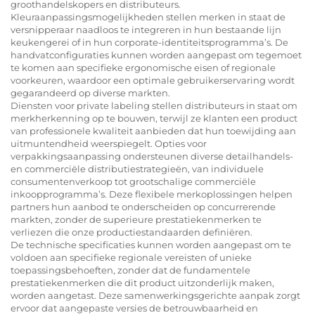
groothandelskopers en distributeurs.
Kleuraanpassingsmogelijkheden stellen merken in staat de
versnipperaar naadloos te integreren in hun bestaande lijn
keukengerei of in hun corporate-identiteitsprogramma’s. De
handvatconfiguraties kunnen worden aangepast om tegemoet
te komen aan specifieke ergonomische eisen of regionale
voorkeuren, waardoor een optimale gebruikerservaring wordt
gegarandeerd op diverse markten.
Diensten voor private labeling stellen distributeurs in staat om
merkherkenning op te bouwen, terwijl ze klanten een product
van professionele kwaliteit aanbieden dat hun toewijding aan
uitmuntendheid weerspiegelt. Opties voor
verpakkingsaanpassing ondersteunen diverse detailhandels-
en commerciële distributiestrategieën, van individuele
consumentenverkoop tot grootschalige commerciële
inkoopprogramma’s. Deze flexibele merkoplossingen helpen
partners hun aanbod te onderscheiden op concurrerende
markten, zonder de superieure prestatiekenmerken te
verliezen die onze productiestandaarden definiëren.
De technische specificaties kunnen worden aangepast om te
voldoen aan specifieke regionale vereisten of unieke
toepassingsbehoeften, zonder dat de fundamentele
prestatiekenmerken die dit product uitzonderlijk maken,
worden aangetast. Deze samenwerkingsgerichte aanpak zorgt
ervoor dat aangepaste versies de betrouwbaarheid en