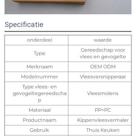
Specificatie
onderdeel
waarde
Gereedschap voor
Type
vlees en gevogelte
Merknaam
OEM ODM
Modelnummer
Vleesversnipperaar
Type vlees- en
gevogeltegereedscha
Vleesmolens
p
Materiaal
PP+PC
Productnaam
Kippenvleesvermaler
Gebruik
Thuis Keuken