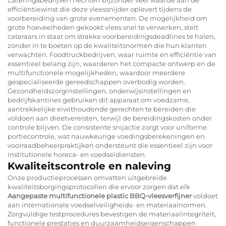
efficiëntiewinst die deze vleessnijder oplevert tijdens de
voorbereiding van grote evenementen. De mogelijkheid om
grote hoeveelheden gekookt vlees snel te verwerken, stelt
cateraars in staat om strakke voorbereidingsdeadlines te halen,
zonder in te boeten op de kwaliteitsnormen die hun klanten
verwachten. Foodtruckbedrijven, waar ruimte en efficiëntie van
essentieel belang zijn, waarderen het compacte ontwerp en de
multifunctionele mogelijkheden, waardoor meerdere
gespecialiseerde gereedschappen overbodig worden.
Gezondheidszorginstellingen, onderwijsinstellingen en
bedrijfskantines gebruiken dit apparaat om voedzame,
aantrekkelijke eiwithoudende gerechten te bereiden die
voldoen aan dieetvereisten, terwijl de bereidingskosten onder
controle blijven. De consistente snijactie zorgt voor uniforme
portiecontrole, wat nauwkeurige voedingsberekeningen en
voorraadbeheerpraktijken ondersteunt die essentieel zijn voor
institutionele horeca- en voedseldiensten.
Kwaliteitscontrole en naleving
Onze productieprocessen omvatten uitgebreide
kwaliteitsborgingsprotocollen die ervoor zorgen dat elk
Aangepaste multifunctionele plastic BBQ-vleesverfijner
voldoet
aan internationale voedselveiligheids- en materiaalnormen.
Zorgvuldige testprocedures bevestigen de materiaalintegriteit,
functionele prestaties en duurzaamheidseigenschappen