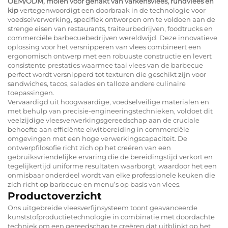
OEM/ODM, molen voor gehakt van varkensvlees, rundvlees en
kip
vertegenwoordigt een doorbraak in de technologie voor
voedselverwerking, specifiek ontworpen om te voldoen aan de
strenge eisen van restaurants, traiteurbedrijven, foodtrucks en
commerciële barbecuebedrijven wereldwijd. Deze innovatieve
oplossing voor het versnipperen van vlees combineert een
ergonomisch ontwerp met een robuuste constructie en levert
consistente prestaties waarmee taai vlees van de barbecue
perfect wordt versnipperd tot texturen die geschikt zijn voor
sandwiches, tacos, salades en talloze andere culinaire
toepassingen.
Vervaardigd uit hoogwaardige, voedselveilige materialen en
met behulp van precisie-engineeringstechnieken, voldoet dit
veelzijdige vleesverwerkingsgereedschap aan de cruciale
behoefte aan efficiënte eiwitbereiding in commerciële
omgevingen met een hoge verwerkingscapaciteit. De
ontwerpfilosofie richt zich op het creëren van een
gebruiksvriendelijke ervaring die de bereidingstijd verkort en
tegelijkertijd uniforme resultaten waarborgt, waardoor het een
onmisbaar onderdeel wordt van elke professionele keuken die
zich richt op barbecue en menu’s op basis van vlees.
Productoverzicht
Ons uitgebreide vleesverfijnsysteem toont geavanceerde
kunststofproductietechnologie in combinatie met doordachte
techniek om een gereedschap te creëren dat uitblinkt op het