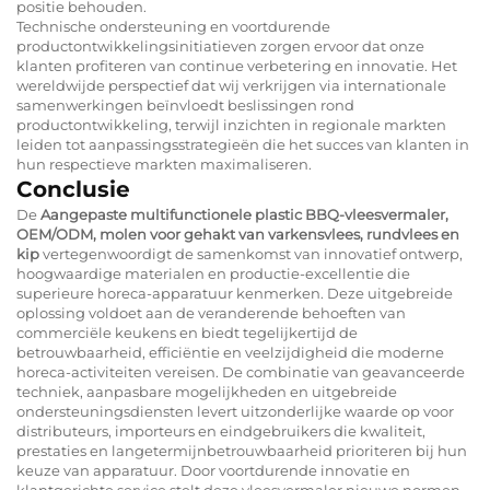
positie behouden.
Technische ondersteuning en voortdurende
productontwikkelingsinitiatieven zorgen ervoor dat onze
klanten profiteren van continue verbetering en innovatie. Het
wereldwijde perspectief dat wij verkrijgen via internationale
samenwerkingen beïnvloedt beslissingen rond
productontwikkeling, terwijl inzichten in regionale markten
leiden tot aanpassingsstrategieën die het succes van klanten in
hun respectieve markten maximaliseren.
Conclusie
De
Aangepaste multifunctionele plastic BBQ-vleesvermaler,
OEM/ODM, molen voor gehakt van varkensvlees, rundvlees en
kip
vertegenwoordigt de samenkomst van innovatief ontwerp,
hoogwaardige materialen en productie-excellentie die
superieure horeca-apparatuur kenmerken. Deze uitgebreide
oplossing voldoet aan de veranderende behoeften van
commerciële keukens en biedt tegelijkertijd de
betrouwbaarheid, efficiëntie en veelzijdigheid die moderne
horeca-activiteiten vereisen. De combinatie van geavanceerde
techniek, aanpasbare mogelijkheden en uitgebreide
ondersteuningsdiensten levert uitzonderlijke waarde op voor
distributeurs, importeurs en eindgebruikers die kwaliteit,
prestaties en langetermijnbetrouwbaarheid prioriteren bij hun
keuze van apparatuur. Door voortdurende innovatie en
klantgerichte service stelt deze vleesvermaler nieuwe normen