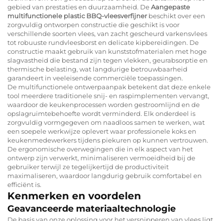
gebied van prestaties en duurzaamheid. De
Aangepaste
multifunctionele plastic BBQ-vleesverfijner
beschikt over een
zorgvuldig ontworpen constructie die geschikt is voor
verschillende soorten vlees, van zacht gescheurd varkensvlees
tot robuuste rundvleesborst en delicate kipbereidingen. De
constructie maakt gebruik van kunststofmaterialen met hoge
slagvastheid die bestand zijn tegen vlekken, geurabsorptie en
thermische belasting, wat langdurige betrouwbaarheid
garandeert in veeleisende commerciële toepassingen.
De multifunctionele ontwerpaanpak betekent dat deze enkele
tool meerdere traditionele snij- en raspimplementen vervangt,
waardoor de keukenprocessen worden gestroomlijnd en de
opslagruimtebehoefte wordt verminderd. Elk onderdeel is
zorgvuldig vormgegeven om naadloos samen te werken, wat
een soepele werkwijze oplevert waar professionele koks en
keukenmedewerkers tijdens piekuren op kunnen vertrouwen.
De ergonomische overwegingen die in elk aspect van het
ontwerp zijn verwerkt, minimaliseren vermoeidheid bij de
gebruiker terwijl ze tegelijkertijd de productiviteit
maximaliseren, waardoor langdurig gebruik comfortabel en
efficiënt is.
Kenmerken en voordelen
Geavanceerde materiaaltechnologie
De basis van onze oplossing voor het versnipperen van vlees ligt