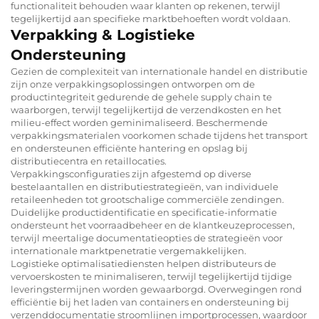
functionaliteit behouden waar klanten op rekenen, terwijl
tegelijkertijd aan specifieke marktbehoeften wordt voldaan.
Verpakking & Logistieke
Ondersteuning
Gezien de complexiteit van internationale handel en distributie
zijn onze verpakkingsoplossingen ontworpen om de
productintegriteit gedurende de gehele supply chain te
waarborgen, terwijl tegelijkertijd de verzendkosten en het
milieu-effect worden geminimaliseerd. Beschermende
verpakkingsmaterialen voorkomen schade tijdens het transport
en ondersteunen efficiënte hantering en opslag bij
distributiecentra en retaillocaties.
Verpakkingsconfiguraties zijn afgestemd op diverse
bestelaantallen en distributiestrategieën, van individuele
retaileenheden tot grootschalige commerciële zendingen.
Duidelijke productidentificatie en specificatie-informatie
ondersteunt het voorraadbeheer en de klantkeuzeprocessen,
terwijl meertalige documentatieopties de strategieën voor
internationale marktpenetratie vergemakkelijken.
Logistieke optimalisatiediensten helpen distributeurs de
vervoerskosten te minimaliseren, terwijl tegelijkertijd tijdige
leveringstermijnen worden gewaarborgd. Overwegingen rond
efficiëntie bij het laden van containers en ondersteuning bij
verzenddocumentatie stroomlijnen importprocessen, waardoor