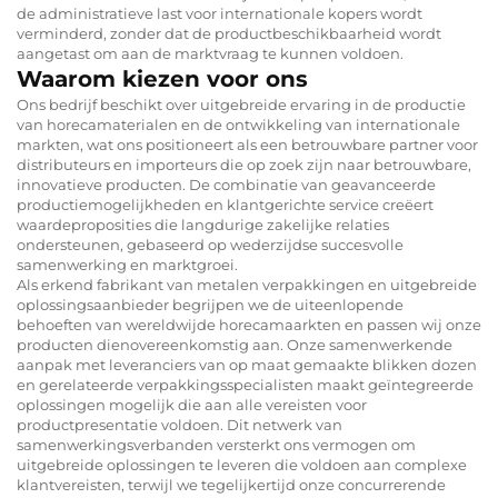
de administratieve last voor internationale kopers wordt
verminderd, zonder dat de productbeschikbaarheid wordt
aangetast om aan de marktvraag te kunnen voldoen.
Waarom kiezen voor ons
Ons bedrijf beschikt over uitgebreide ervaring in de productie
van horecamaterialen en de ontwikkeling van internationale
markten, wat ons positioneert als een betrouwbare partner voor
distributeurs en importeurs die op zoek zijn naar betrouwbare,
innovatieve producten. De combinatie van geavanceerde
productiemogelijkheden en klantgerichte service creëert
waardeproposities die langdurige zakelijke relaties
ondersteunen, gebaseerd op wederzijdse succesvolle
samenwerking en marktgroei.
Als erkend
fabrikant van metalen verpakkingen
en uitgebreide
oplossingsaanbieder begrijpen we de uiteenlopende
behoeften van wereldwijde horecamaarkten en passen wij onze
producten dienovereenkomstig aan. Onze samenwerkende
aanpak met
leveranciers van op maat gemaakte blikken dozen
en gerelateerde verpakkingsspecialisten maakt geïntegreerde
oplossingen mogelijk die aan alle vereisten voor
productpresentatie voldoen. Dit netwerk van
samenwerkingsverbanden versterkt ons vermogen om
uitgebreide oplossingen te leveren die voldoen aan complexe
klantvereisten, terwijl we tegelijkertijd onze concurrerende