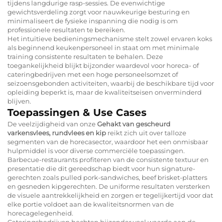
tijdens langdurige rasp-sessies. De evenwichtige
gewichtsverdeling zorgt voor nauwkeurige besturing en
minimaliseert de fysieke inspanning die nodig is om
professionele resultaten te bereiken.
Het intuïtieve bedieningsmechanisme stelt zowel ervaren koks
als beginnend keukenpersoneel in staat om met minimale
training consistente resultaten te behalen. Deze
toegankelijkheid blijkt bijzonder waardevol voor horeca- of
cateringbedrijven met een hoge personeelsomzet of
seizoensgebonden activiteiten, waarbij de beschikbare tijd voor
opleiding beperkt is, maar de kwaliteitseisen onverminderd
blijven.
Toepassingen & Use Cases
De veelzijdigheid van onze
Gehakt van gescheurd
varkensvlees, rundvlees en kip
reikt zich uit over talloze
segmenten van de horecasector, waardoor het een onmisbaar
hulpmiddel is voor diverse commerciële toepassingen.
Barbecue-restaurants profiteren van de consistente textuur en
presentatie die dit gereedschap biedt voor hun signature-
gerechten zoals pulled pork-sandwiches, beef brisket-platters
en gesneden kipgerechten. De uniforme resultaten versterken
de visuele aantrekkelijkheid en zorgen er tegelijkertijd voor dat
elke portie voldoet aan de kwaliteitsnormen van de
horecagelegenheid.
Cateringsbedrijven hechten bijzonder veel waarde aan de