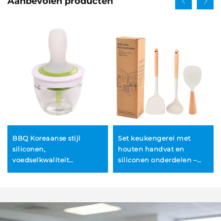
Aanbevolen producten
BBQ Koreaanse stijl
Set keukengerei met
siliconen,
houten handvat en
voedselkwaliteit
siliconen onderdelen –
olieborstel- en flesset met
niet-aanbakbare spatel,
glazen pot voor gebruik
siliconen lepel, rijstlepel –
bij buitenbarbecues en in
4-delige set,
de keuken
vaatwasmachine- en
ovenbestendig,