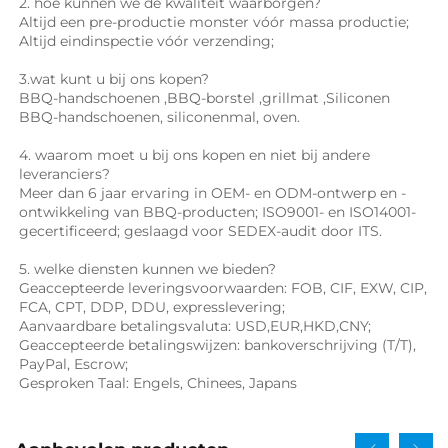
2. hoe kunnen we de kwaliteit waarborgen? 
Altijd een pre-productie monster vóór massa productie; 
Altijd eindinspectie vóór verzending; 
3.wat kunt u bij ons kopen? 
BBQ-handschoenen 
,
BBQ-borstel 
,
grillmat 
,Siliconen 
BBQ-handschoenen, 
siliconenmal, oven. 
4. waarom moet u bij ons kopen en niet bij andere 
leveranciers? 
Meer dan 6 jaar ervaring in OEM- en ODM-ontwerp en -
ontwikkeling van BBQ-producten; ISO9001- en ISO14001-
gecertificeerd; geslaagd voor SEDEX-audit door ITS. 
5. welke diensten kunnen we bieden? 
Geaccepteerde leveringsvoorwaarden: FOB, CIF, EXW, CIP, 
FCA, CPT, DDP, DDU, expresslevering; 
Aanvaardbare betalingsvaluta: USD,EUR,HKD,CNY; 
Geaccepteerde betalingswijzen: bankoverschrijving (T/T), 
PayPal, Escrow; 
Gesproken Taal: Engels, Chinees, Japans   