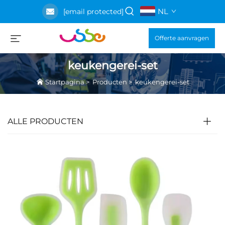
NL
[email protected]
Offerte aanvragen
keukengerei-set
Startpagina
>
Producten
>
keukengerei-set
ALLE PRODUCTEN