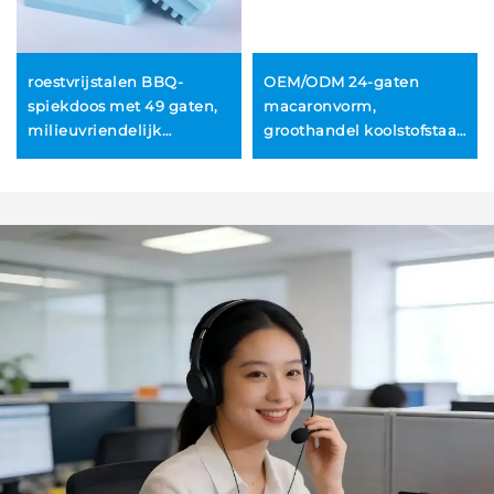
roestvrijstalen BBQ-
OEM/ODM 24-gaten
spiekdoos met 49 gaten,
macaronvorm,
milieuvriendelijk
groothandel koolstofstaal
keukengerei voor snelle
anti-aanbaktaartvorm
vleeskebabs
voor chocoladetaart,
pudding- en gelei-
vormen