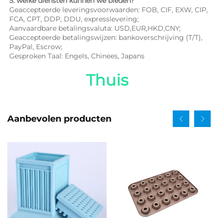
5. welke diensten kunnen we bieden? 
Geaccepteerde leveringsvoorwaarden: FOB, CIF, EXW, CIP, 
FCA, CPT, DDP, DDU, expresslevering; 
Aanvaardbare betalingsvaluta: USD,EUR,HKD,CNY; 
Geaccepteerde betalingswijzen: bankoverschrijving (T/T), 
PayPal, Escrow; 
Gesproken Taal: Engels, Chinees, Japans   
Thuis 
Aanbevolen producten