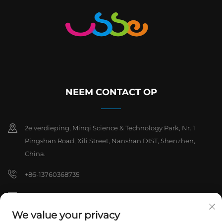
NEEM CONTACT OP
2e verdieping, Minqi Science & Technology Park, Nr. 1
Pingshan Road, Xili Street, Nanshan DIST, Shenzhen,
China.
+86-13760368735
[email protected]
We value your privacy