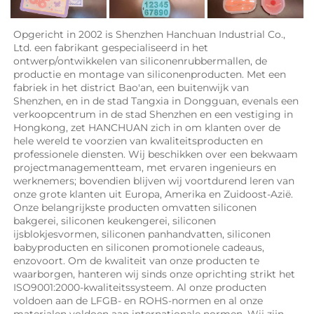
Opgericht in 2002 is Shenzhen Hanchuan Industrial Co., 
Ltd. een fabrikant gespecialiseerd in het 
ontwerp/ontwikkelen van siliconenrubbermallen, de 
productie en montage van siliconenproducten. Met een 
fabriek in het district Bao'an, een buitenwijk van 
Shenzhen, en in de stad Tangxia in Dongguan, evenals een 
verkoopcentrum in de stad Shenzhen en een vestiging in 
Hongkong, zet HANCHUAN zich in om klanten over de 
hele wereld te voorzien van kwaliteitsproducten en 
professionele diensten. Wij beschikken over een bekwaam 
projectmanagementteam, met ervaren ingenieurs en 
werknemers; bovendien blijven wij voortdurend leren van 
onze grote klanten uit Europa, Amerika en Zuidoost-Azië. 
Onze belangrijkste producten omvatten siliconen 
bakgerei, siliconen keukengerei, siliconen 
ijsblokjesvormen, siliconen panhandvatten, siliconen 
babyproducten en siliconen promotionele cadeaus, 
enzovoort. Om de kwaliteit van onze producten te 
waarborgen, hanteren wij sinds onze oprichting strikt het 
ISO9001:2000-kwaliteitssysteem. Al onze producten 
voldoen aan de LFGB- en ROHS-normen en al onze 