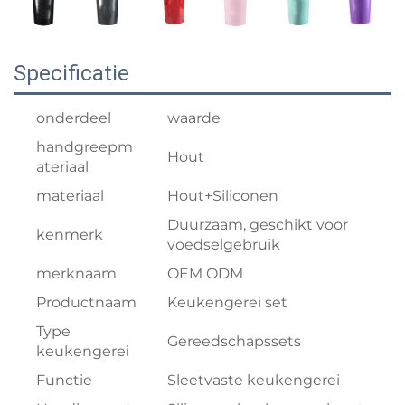
Specificatie
onderdeel
waarde
handgreepm
Hout
ateriaal
materiaal
Hout+Siliconen
Duurzaam, geschikt voor
kenmerk
voedselgebruik
merknaam
OEM ODM
Productnaam
Keukengerei set
Type
Gereedschapssets
keukengerei
Functie
Sleetvaste keukengerei