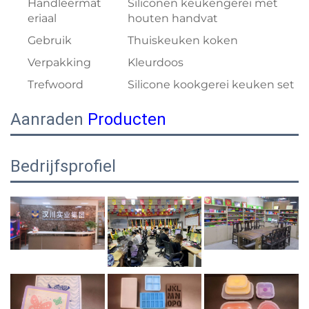
Handleermat
Siliconen keukengerei met
eriaal
houten handvat
Gebruik
Thuiskeuken koken
Verpakking
Kleurdoos
Trefwoord
Silicone kookgerei keuken set
Aanraden
Producten
Bedrijfsprofiel