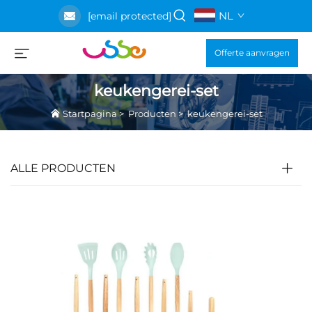
NL
[email protected]
Offerte aanvragen
keukengerei-set
Startpagina
>
Producten
>
keukengerei-set
ALLE PRODUCTEN