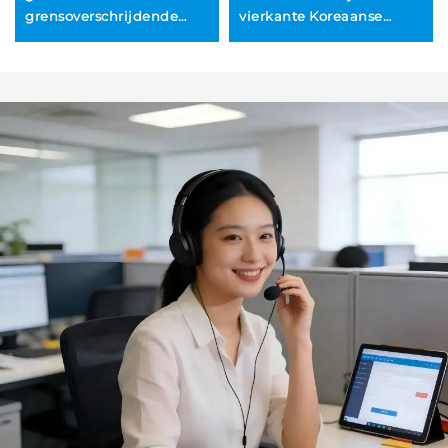
vierkante Koreaanse
grensoverschrijdende
dipbordjes van roestvrij
BBQ-gereedschapsset
staal voor BBQ, hotpot en
voor buitengebruik:
vlees, geschikt voor
roestvrijstalen
thuisgebruik,
teppanyaki-spatelset
minimalistisch ontwerp,
saus, 100 stuks