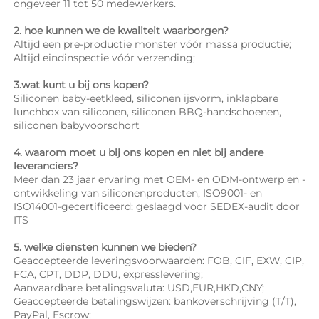
ongeveer 11 tot 50 medewerkers. 
2. hoe kunnen we de kwaliteit waarborgen? 
Altijd een pre-productie monster vóór massa productie; 
Altijd eindinspectie vóór verzending; 
3.wat kunt u bij ons kopen? 
Siliconen baby-eetkleed, siliconen ijsvorm, inklapbare 
lunchbox van siliconen, siliconen BBQ-handschoenen, 
siliconen babyvoorschort 
4. waarom moet u bij ons kopen en niet bij andere 
leveranciers? 
Meer dan 23 jaar ervaring met OEM- en ODM-ontwerp en -
ontwikkeling van siliconenproducten; ISO9001- en 
ISO14001-gecertificeerd; geslaagd voor SEDEX-audit door 
ITS 
5. welke diensten kunnen we bieden? 
Geaccepteerde leveringsvoorwaarden: FOB, CIF, EXW, CIP, 
FCA, CPT, DDP, DDU, expresslevering; 
Aanvaardbare betalingsvaluta: USD,EUR,HKD,CNY; 
Geaccepteerde betalingswijzen: bankoverschrijving (T/T), 
PayPal, Escrow; 