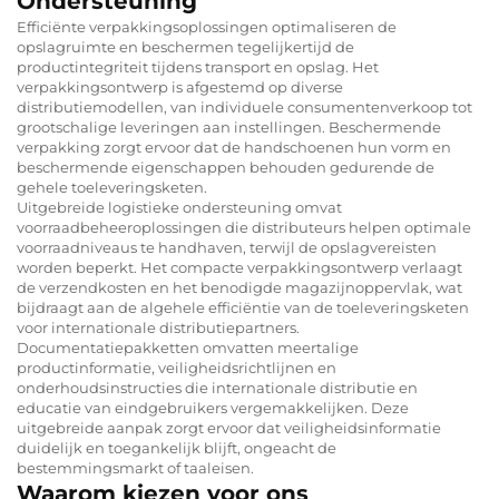
Ondersteuning
Efficiënte verpakkingsoplossingen optimaliseren de
opslagruimte en beschermen tegelijkertijd de
productintegriteit tijdens transport en opslag. Het
verpakkingsontwerp is afgestemd op diverse
distributiemodellen, van individuele consumentenverkoop tot
grootschalige leveringen aan instellingen. Beschermende
verpakking zorgt ervoor dat de handschoenen hun vorm en
beschermende eigenschappen behouden gedurende de
gehele toeleveringsketen.
Uitgebreide logistieke ondersteuning omvat
voorraadbeheeroplossingen die distributeurs helpen optimale
voorraadniveaus te handhaven, terwijl de opslagvereisten
worden beperkt. Het compacte verpakkingsontwerp verlaagt
de verzendkosten en het benodigde magazijnoppervlak, wat
bijdraagt aan de algehele efficiëntie van de toeleveringsketen
voor internationale distributiepartners.
Documentatiepakketten omvatten meertalige
productinformatie, veiligheidsrichtlijnen en
onderhoudsinstructies die internationale distributie en
educatie van eindgebruikers vergemakkelijken. Deze
uitgebreide aanpak zorgt ervoor dat veiligheidsinformatie
duidelijk en toegankelijk blijft, ongeacht de
bestemmingsmarkt of taaleisen.
Waarom kiezen voor ons