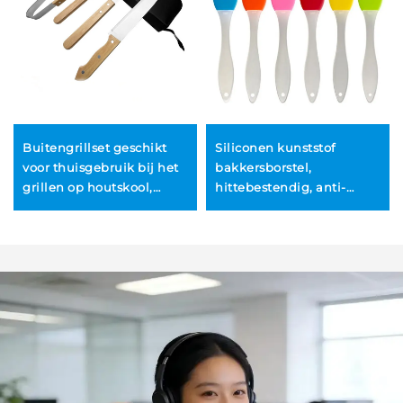
Buitengrillset geschikt
Siliconen kunststof
voor thuisgebruik bij het
bakkersborstel,
grillen op houtskool,
hittebestendig, anti-
inclusief tangen en een
aanbak, van hoge
keukenmes met houten
kwaliteit, geschikt voor
handvat
kooltjesbarbecue, kook-
en bestrijkgebruik in de
keuken, voor sauzen en
voedsel