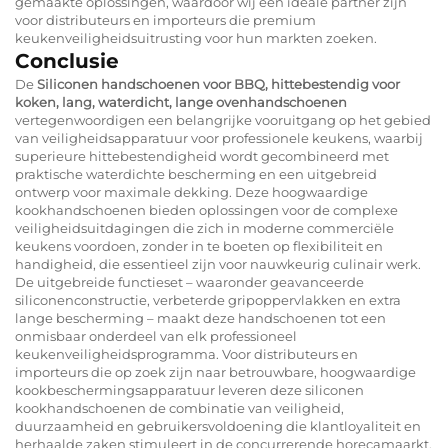
gemaakte oplossingen, waardoor wij een ideale partner zijn
voor distributeurs en importeurs die premium
keukenveiligheidsuitrusting voor hun markten zoeken.
Conclusie
De
Siliconen handschoenen voor BBQ, hittebestendig voor
koken, lang, waterdicht, lange ovenhandschoenen
vertegenwoordigen een belangrijke vooruitgang op het gebied
van veiligheidsapparatuur voor professionele keukens, waarbij
superieure hittebestendigheid wordt gecombineerd met
praktische waterdichte bescherming en een uitgebreid
ontwerp voor maximale dekking. Deze hoogwaardige
kookhandschoenen bieden oplossingen voor de complexe
veiligheidsuitdagingen die zich in moderne commerciële
keukens voordoen, zonder in te boeten op flexibiliteit en
handigheid, die essentieel zijn voor nauwkeurig culinair werk.
De uitgebreide functieset – waaronder geavanceerde
siliconenconstructie, verbeterde gripoppervlakken en extra
lange bescherming – maakt deze handschoenen tot een
onmisbaar onderdeel van elk professioneel
keukenveiligheidsprogramma. Voor distributeurs en
importeurs die op zoek zijn naar betrouwbare, hoogwaardige
kookbeschermingsapparatuur leveren deze siliconen
kookhandschoenen de combinatie van veiligheid,
duurzaamheid en gebruikersvoldoening die klantloyaliteit en
herhaalde zaken stimuleert in de concurrerende horecamaarkt.