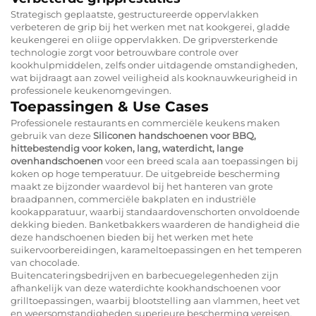
Strategisch geplaatste, gestructureerde oppervlakken
verbeteren de grip bij het werken met nat kookgerei, gladde
keukengerei en oliige oppervlakken. De gripversterkende
technologie zorgt voor betrouwbare controle over
kookhulpmiddelen, zelfs onder uitdagende omstandigheden,
wat bijdraagt aan zowel veiligheid als kooknauwkeurigheid in
professionele keukenomgevingen.
Toepassingen & Use Cases
Professionele restaurants en commerciële keukens maken
gebruik van deze
Siliconen handschoenen voor BBQ,
hittebestendig voor koken, lang, waterdicht, lange
ovenhandschoenen
voor een breed scala aan toepassingen bij
koken op hoge temperatuur. De uitgebreide bescherming
maakt ze bijzonder waardevol bij het hanteren van grote
braadpannen, commerciële bakplaten en industriële
kookapparatuur, waarbij standaardovenschorten onvoldoende
dekking bieden. Banketbakkers waarderen de handigheid die
deze handschoenen bieden bij het werken met hete
suikervoorbereidingen, karameltoepassingen en het temperen
van chocolade.
Buitencateringsbedrijven en barbecuegelegenheden zijn
afhankelijk van deze waterdichte kookhandschoenen voor
grilltoepassingen, waarbij blootstelling aan vlammen, heet vet
en weersomstandigheden superieure bescherming vereisen.