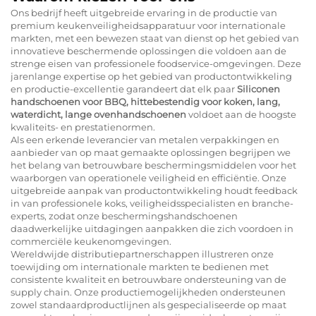
Ons bedrijf heeft uitgebreide ervaring in de productie van
premium keukenveiligheidsapparatuur voor internationale
markten, met een bewezen staat van dienst op het gebied van
innovatieve beschermende oplossingen die voldoen aan de
strenge eisen van professionele foodservice-omgevingen. Deze
jarenlange expertise op het gebied van productontwikkeling
en productie-excellentie garandeert dat elk paar
Siliconen
handschoenen voor BBQ, hittebestendig voor koken, lang,
waterdicht, lange ovenhandschoenen
voldoet aan de hoogste
kwaliteits- en prestatienormen.
Als een erkende leverancier van metalen verpakkingen en
aanbieder van op maat gemaakte oplossingen begrijpen we
het belang van betrouwbare beschermingsmiddelen voor het
waarborgen van operationele veiligheid en efficiëntie. Onze
uitgebreide aanpak van productontwikkeling houdt feedback
in van professionele koks, veiligheidsspecialisten en branche-
experts, zodat onze beschermingshandschoenen
daadwerkelijke uitdagingen aanpakken die zich voordoen in
commerciële keukenomgevingen.
Wereldwijde distributiepartnerschappen illustreren onze
toewijding om internationale markten te bedienen met
consistente kwaliteit en betrouwbare ondersteuning van de
supply chain. Onze productiemogelijkheden ondersteunen
zowel standaardproductlijnen als gespecialiseerde op maat