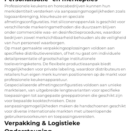
Professionele keukens en horecabedrijven kunnen hun
merkidentiteit versterken via aanpassingsmogelijkheden zoals
logoaanbrenging, kleurkeuze en speciale
afmetingsconfiguraties. Het siliconenoppervlak is geschikt voor
verschillende markeringsmethoden die duurzaam blijven
onder commerciële was- en desinfectieprocedures, waardoor
bedrijven zowel merkzichtbaarheid behouden als de veiligheid
van hun personeel waarborgen.
Op maat gemaakte verpakkingsoplossingen voldoen aan
specifieke distributievereisten, of het nu gaat om individuele
detailpresentatie of grootschalige institutionele
toeleveringsketens. De flexibele productieaanpak biedt
mogelijkheden voor private labeling, waardoor distributeurs en
retailers hun eigen merk kunnen positioneren op de markt voor
professionele keukenapparatuur.
Gespecialiseerde afmetingsconfiguraties voldoen aan unieke
markteisen, van uitgebreide lengtevarianten voor specifieke
toepassingen tot aangepaste greeppatronen die geschikt zijn
voor bepaalde kooktechnieken. Deze
aanpassingsmogelijkheden maken de handschoenen geschikt
voor diverse internationale markten met uiteenlopende
gebruikersvoorkeuren en toepassingsvereisten.
Verpakking & Logistieke