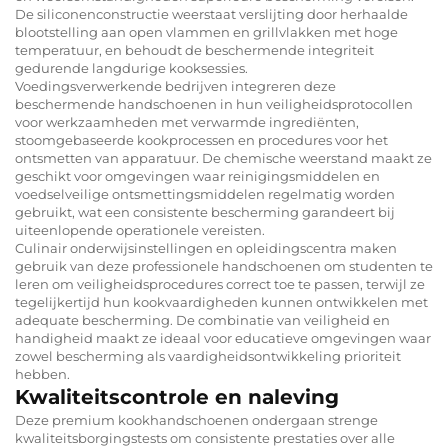
De siliconenconstructie weerstaat verslijting door herhaalde
blootstelling aan open vlammen en grillvlakken met hoge
temperatuur, en behoudt de beschermende integriteit
gedurende langdurige kooksessies.
Voedingsverwerkende bedrijven integreren deze
beschermende handschoenen in hun veiligheidsprotocollen
voor werkzaamheden met verwarmde ingrediënten,
stoomgebaseerde kookprocessen en procedures voor het
ontsmetten van apparatuur. De chemische weerstand maakt ze
geschikt voor omgevingen waar reinigingsmiddelen en
voedselveilige ontsmettingsmiddelen regelmatig worden
gebruikt, wat een consistente bescherming garandeert bij
uiteenlopende operationele vereisten.
Culinair onderwijsinstellingen en opleidingscentra maken
gebruik van deze professionele handschoenen om studenten te
leren om veiligheidsprocedures correct toe te passen, terwijl ze
tegelijkertijd hun kookvaardigheden kunnen ontwikkelen met
adequate bescherming. De combinatie van veiligheid en
handigheid maakt ze ideaal voor educatieve omgevingen waar
zowel bescherming als vaardigheidsontwikkeling prioriteit
hebben.
Kwaliteitscontrole en naleving
Deze premium kookhandschoenen ondergaan strenge
kwaliteitsborgingstests om consistente prestaties over alle