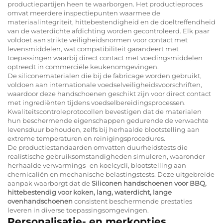
productiepartijen heen te waarborgen. Het productieproces
omvat meerdere inspectiepunten waarmee de
materiaalintegriteit, hittebestendigheid en de doeltreffendheid
van de waterdichte afdichting worden gecontroleerd. Elk paar
voldoet aan strikte veiligheidsnormen voor contact met
levensmiddelen, wat compatibiliteit garandeert met
toepassingen waarbij direct contact met voedingsmiddelen
optreedt in commerciële keukenomgevingen.
De siliconematerialen die bij de fabricage worden gebruikt,
voldoen aan internationale voedselveiligheidsvoorschriften,
waardoor deze handschoenen geschikt zijn voor direct contact
met ingrediënten tijdens voedselbereidingsprocessen.
Kwaliteitscontroleprotocollen bevestigen dat de materialen
hun beschermende eigenschappen gedurende de verwachte
levensduur behouden, zelfs bij herhaalde blootstelling aan
extreme temperaturen en reinigingsprocedures.
De productiestandaarden omvatten duurheidstests die
realistische gebruiksomstandigheden simuleren, waaronder
herhaalde verwarmings- en koelcycli, blootstelling aan
chemicaliën en mechanische belastingstests. Deze uitgebreide
aanpak waarborgt dat de
Siliconen handschoenen voor BBQ,
hittebestendig voor koken, lang, waterdicht, lange
ovenhandschoenen
consistent beschermende prestaties
leveren in diverse toepassingsomgevingen.
Personalisatie- en merkopties