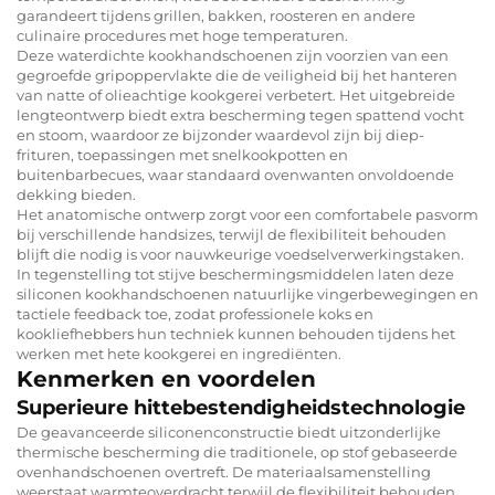
garandeert tijdens grillen, bakken, roosteren en andere
culinaire procedures met hoge temperaturen.
Deze waterdichte kookhandschoenen zijn voorzien van een
gegroefde gripoppervlakte die de veiligheid bij het hanteren
van natte of olieachtige kookgerei verbetert. Het uitgebreide
lengteontwerp biedt extra bescherming tegen spattend vocht
en stoom, waardoor ze bijzonder waardevol zijn bij diep-
frituren, toepassingen met snelkookpotten en
buitenbarbecues, waar standaard ovenwanten onvoldoende
dekking bieden.
Het anatomische ontwerp zorgt voor een comfortabele pasvorm
bij verschillende handsizes, terwijl de flexibiliteit behouden
blijft die nodig is voor nauwkeurige voedselverwerkingstaken.
In tegenstelling tot stijve beschermingsmiddelen laten deze
siliconen kookhandschoenen natuurlijke vingerbewegingen en
tactiele feedback toe, zodat professionele koks en
kookliefhebbers hun techniek kunnen behouden tijdens het
werken met hete kookgerei en ingrediënten.
Kenmerken en voordelen
Superieure hittebestendigheidstechnologie
De geavanceerde siliconenconstructie biedt uitzonderlijke
thermische bescherming die traditionele, op stof gebaseerde
ovenhandschoenen overtreft. De materiaalsamenstelling
weerstaat warmteoverdracht terwijl de flexibiliteit behouden