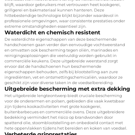
blijft, waardoor gebruikers met vertrouwen heet kookgerei,
grillgerei en bakmateriaal kunnen hanteren. Deze
hittebestendige technologie blijkt bijzonder waardevol in
professionele omgevingen, waar consistente prestaties onder
extreme omstandigheden essentieel zijn.
Waterdicht en chemisch resistent
De waterdichte eigenschappen van deze beschermende
handschoenen gaan verder dan eenvoudige vochtweerstand
en omvatten ook bescherming tegen oliën, marinades en
reinigingsoplossingen die veelvuldig worden gebruikt in
commerciële keukens. Deze uitgebreide weerstand zorgt
ervoor dat de handschoenen hun beschermende
eigenschappen behouden, zelfs bij blootstelling aan zure
ingrediënten, vet en ontsmettingschemicaliën, waardoor ze
geschikt zijn voor diverse taken in de voedselbereiding.
Uitgebreide bescherming met extra dekking
Het uitgebreide lengteontwerp biedt cruciale bescherming
voor de onderarmen en polsen, gebieden die vaak kwetsbaar
zijn tijdens kookactiviteiten met grote kookgerei,
buitenbarbecues en commerciële ovens. Deze uitgebreidere
bedekking vermindert het risico op brandwonden door
spattend olie, stoomblootstelling en onbedoeld contact met
hete oppervlakken tijdens het bereiden en koken van voedsel.
Verbeterde gripprestaties