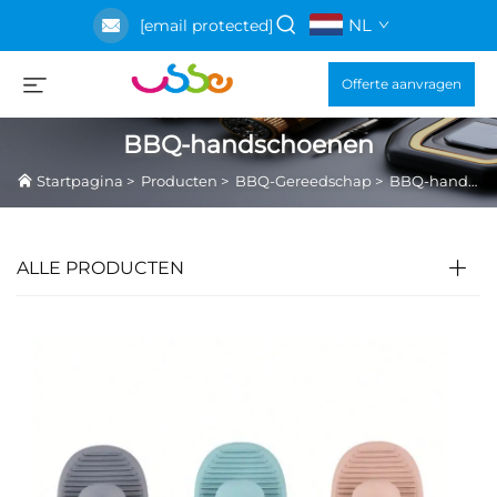
NL
[email protected]
Offerte aanvragen
BBQ-handschoenen
Startpagina
>
Producten
>
BBQ-Gereedschap
>
BBQ-handschoenen
ALLE PRODUCTEN