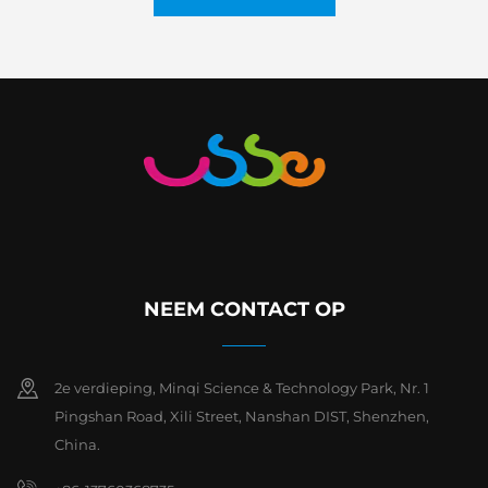
NEEM CONTACT OP
2e verdieping, Minqi Science & Technology Park, Nr. 1
Pingshan Road, Xili Street, Nanshan DIST, Shenzhen,
China.