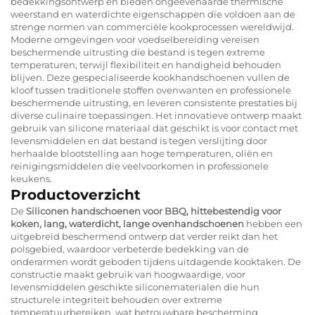
bedekkingsontwerp en bieden ongeëvenaarde thermische
weerstand en waterdichte eigenschappen die voldoen aan de
strenge normen van commerciële kookprocessen wereldwijd.
Moderne omgevingen voor voedselbereiding vereisen
beschermende uitrusting die bestand is tegen extreme
temperaturen, terwijl flexibiliteit en handigheid behouden
blijven. Deze gespecialiseerde kookhandschoenen vullen de
kloof tussen traditionele stoffen ovenwanten en professionele
beschermende uitrusting, en leveren consistente prestaties bij
diverse culinaire toepassingen. Het innovatieve ontwerp maakt
gebruik van silicone materiaal dat geschikt is voor contact met
levensmiddelen en dat bestand is tegen verslijting door
herhaalde blootstelling aan hoge temperaturen, oliën en
reinigingsmiddelen die veelvoorkomen in professionele
keukens.
Productoverzicht
De
Siliconen handschoenen voor BBQ, hittebestendig voor
koken, lang, waterdicht, lange ovenhandschoenen
hebben een
uitgebreid beschermend ontwerp dat verder reikt dan het
polsgebied, waardoor verbeterde bedekking van de
onderarmen wordt geboden tijdens uitdagende kooktaken. De
constructie maakt gebruik van hoogwaardige, voor
levensmiddelen geschikte siliconematerialen die hun
structurele integriteit behouden over extreme
temperatuurbereiken, wat betrouwbare bescherming