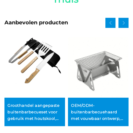
Aanbevolen producten
Groothandel aangepaste
OEM/ODM-
buitenbarbecueset voor
buitenbarbecuehaard
gebruik met houtskool,
met vouwbaar ontwerp,
geschikt voor
rookvrij, met
thuisgebruik; inclusief
afstandsbediening, uit