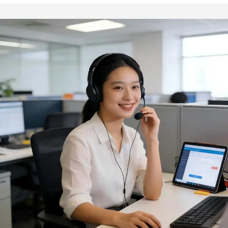
tangen, keukenmes met
roestvrij staal en stenen
houten handvat, spatel
constructie, handzame
en vork
houtgestookte mini-grill