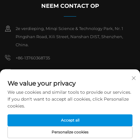
NEEM CONTACT OP
2e verdieping, Minqi Science & Technology Park, Nr. 1
Pingshan Road, Xili Street, Nanshan DIST, Shenzhen,
China.
+86-13760368735
[email protected]
We value your privacy
We use cookies and similar tools to provide our services.
Copyright © 2026 Shenzhen Hanchuan Industrial Co,.Ltd. Alle
If you don't want to accept all cookies, click Personalize
rechten voorbehouden.
Privacybeleid
cookies.
Accept all
Personalize cookies