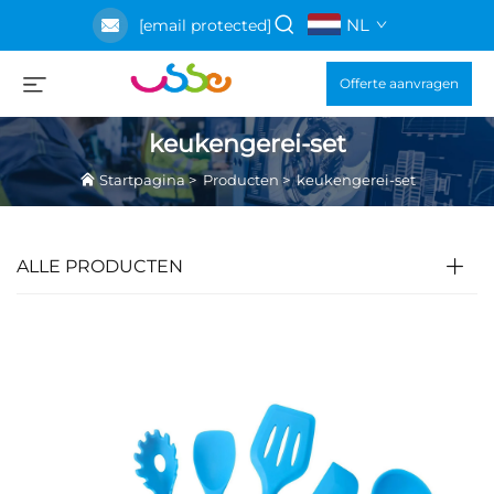
NL
[email protected]
Offerte aanvragen
keukengerei-set
Startpagina
>
Producten
>
keukengerei-set
ALLE PRODUCTEN