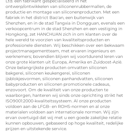
Ltd. een fabrikant gespecialiseerd in het 
ontwerp/ontwikkelen van siliconenrubbermallen, de 
productie en montage van siliconenproducten. Met een 
fabriek in het district Bao'an, een buitenwijk van 
Shenzhen, en in de stad Tangxia in Dongguan, evenals een 
verkoopcentrum in de stad Shenzhen en een vestiging in 
Hongkong, zet HANCHUAN zich in om klanten over de 
hele wereld te voorzien van kwaliteitsproducten en 
professionele diensten. Wij beschikken over een bekwaam 
projectmanagementteam, met ervaren ingenieurs en 
werknemers; bovendien blijven wij voortdurend leren van 
onze grote klanten uit Europa, Amerika en Zuidoost-Azië. 
Onze belangrijkste producten omvatten siliconen 
bakgerei, siliconen keukengerei, siliconen 
ijsblokjesvormen, siliconen panhandvatten, siliconen 
babyproducten en siliconen promotionele cadeaus, 
enzovoort. Om de kwaliteit van onze producten te 
waarborgen, hanteren wij sinds onze oprichting strikt het 
ISO9001:2000-kwaliteitssysteem. Al onze producten 
voldoen aan de LFGB- en ROHS-normen en al onze 
materialen voldoen aan internationale normen. Wij zijn 
ervan overtuigd dat wij met u een goede zakelijke relatie 
kunnen opbouwen, gebaseerd op hoge kwaliteit, redelijke 
prijzen en uitstekende service. 