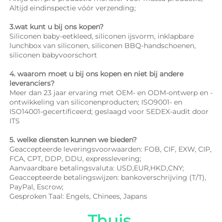
Altijd eindinspectie vóór verzending; 
3.wat kunt u bij ons kopen? 
Siliconen baby-eetkleed, siliconen ijsvorm, inklapbare 
lunchbox van siliconen, siliconen BBQ-handschoenen, 
siliconen babyvoorschort 
4. waarom moet u bij ons kopen en niet bij andere 
leveranciers? 
Meer dan 23 jaar ervaring met OEM- en ODM-ontwerp en -
ontwikkeling van siliconenproducten; ISO9001- en 
ISO14001-gecertificeerd; geslaagd voor SEDEX-audit door 
ITS 
5. welke diensten kunnen we bieden? 
Geaccepteerde leveringsvoorwaarden: FOB, CIF, EXW, CIP, 
FCA, CPT, DDP, DDU, expresslevering; 
Aanvaardbare betalingsvaluta: USD,EUR,HKD,CNY; 
Geaccepteerde betalingswijzen: bankoverschrijving (T/T), 
PayPal, Escrow; 
Gesproken Taal: Engels, Chinees, Japans   
Thuis 