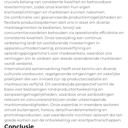
cruciale belang van consistente kwaliteit en betrouwbare
levertermijnen, zodat onze klanten hun eigen
klantverplichtingen en markteisen kunnen nakomen.
De combinatie van geavanceerde productiemogelijkheden en
flexibele productiesystemen stelt ons in staat om diverse
marktsegmenten te bedienen, terwijl we
concurrentievoordelen behouden via operationele efficiëntie en
consistente kwaliteit. Onze toewijding aan continue
verbetering leidt tot voortdurende investeringen in
apparatuurmodernisering, procesverfijning en
opleidingsprogramma’s voor medewerkers, waardoor ons
vermogen om te voldoen aan steeds veranderende markteisen
wordt versterkt.
Internationale samenwerking heeft onze kennis van diverse
culturele voorkeuren, regelgevende omgevingen en zakelijke
praktijken die van invloed zijn op productacceptatie en
marktsucces verfijnd. Dit wereldwijde perspectief vormt de
basis voor beslissingen rond productontwikkeling en
aanpassingsmogelijkheden, waardoor onze aanbiedingen
relevant en concurrerend blijven onder uiteenlopende
marktomstandigheden. Onze expertise in meerdere sectoren
omvat buitensport, horeca, detailhandelsmarketing en
promotieproducten, wat waardevolle inzichten oplevert die ten
goede komen aan de ontwikkeling van klantpartnerschappen.
Conclusie