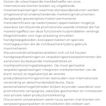
Gezien de uiteenlopende merkbehoefte van onze
internationale klanten bieden wij uitgebreide
maatwerkoplossingen waarmee standaardproducten worden
omgetoverd tot onderscheidende marketinginstrumenten.
Aangepaste graveeropties maken permanente
merkidentificatie op roestvrijstalen oppervlakken mogelijk,
waardoor een blijvende promotionele waarde ontstaat die het
marketingeffect van deze functionele hulpmiddelen verlengt.
Mogelijkheden voor logo-plaatsing omvatten
handgreepgebieden, kooioppervlakken en speciale
montagepunten die de zichtbaarheid tijdens gebruik
maximaliseren.
Kleurencoördinatieopties strekken zich uit tot houten
handgreepafwerkingen en verpakkingsontwerpelementen die
aansluiten bij bestaande merkaesthetiek en
marktpositioneringsstrategieën. Op maat gemaakte
verpakkingsoplossingen integreren merkelementen van de
klant, terwijl ze tegelijkertijd de vereiste
productbeschermingsnormen behouden voor internationale
verzending en detailhandelsdistributie. Deze
personalisatiemogelijkheden blijken bijzonder waardevol voor
promotionele campagnes, zakelijke geschenken en initiatieven
voor private-label-productontwikkeling.
Ons ervaren ontwerpteam werkt nauw samen met klanten om
aanpassingsaanpakken te ontwikkelen die voldoen aan