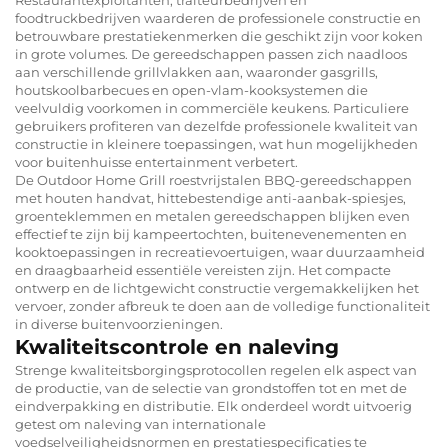
foodtruckbedrijven waarderen de professionele constructie en
betrouwbare prestatiekenmerken die geschikt zijn voor koken
in grote volumes. De gereedschappen passen zich naadloos
aan verschillende grillvlakken aan, waaronder gasgrills,
houtskoolbarbecues en open-vlam-kooksystemen die
veelvuldig voorkomen in commerciële keukens. Particuliere
gebruikers profiteren van dezelfde professionele kwaliteit van
constructie in kleinere toepassingen, wat hun mogelijkheden
voor buitenhuisse entertainment verbetert.
De Outdoor Home Grill roestvrijstalen BBQ-gereedschappen
met houten handvat, hittebestendige anti-aanbak-spiesjes,
groenteklemmen en metalen gereedschappen blijken even
effectief te zijn bij kampeertochten, buitenevenementen en
kooktoepassingen in recreatievoertuigen, waar duurzaamheid
en draagbaarheid essentiële vereisten zijn. Het compacte
ontwerp en de lichtgewicht constructie vergemakkelijken het
vervoer, zonder afbreuk te doen aan de volledige functionaliteit
in diverse buitenvoorzieningen.
Kwaliteitscontrole en naleving
Strenge kwaliteitsborgingsprotocollen regelen elk aspect van
de productie, van de selectie van grondstoffen tot en met de
eindverpakking en distributie. Elk onderdeel wordt uitvoerig
getest om naleving van internationale
voedselveiligheidsnormen en prestatiespecificaties te