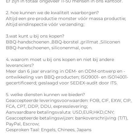
Er zijn in totaal ongeveer 11-50 mensen in ons kantoor.   
2. hoe kunnen we de kwaliteit waarborgen? 
Altijd een pre-productie monster vóór massa productie; 
Altijd eindinspectie vóór verzending; 
3.wat kunt u bij ons kopen? 
BBQ-handschoenen 
,
BBQ-borstel 
,
grillmat 
,Siliconen 
BBQ-handschoenen, 
siliconenmal, oven. 
4. waarom moet u bij ons kopen en niet bij andere 
leveranciers? 
Meer dan 6 jaar ervaring in OEM- en ODM-ontwerp en -
ontwikkeling van BBQ-producten; ISO9001- en ISO14001-
gecertificeerd; geslaagd voor SEDEX-audit door ITS. 
5. welke diensten kunnen we bieden? 
Geaccepteerde leveringsvoorwaarden: FOB, CIF, EXW, CIP, 
FCA, CPT, DDP, DDU, expresslevering; 
Aanvaardbare betalingsvaluta: USD,EUR,HKD,CNY; 
Geaccepteerde betalingswijzen: bankoverschrijving (T/T), 
PayPal, Escrow; 
Gesproken Taal: Engels, Chinees, Japans   