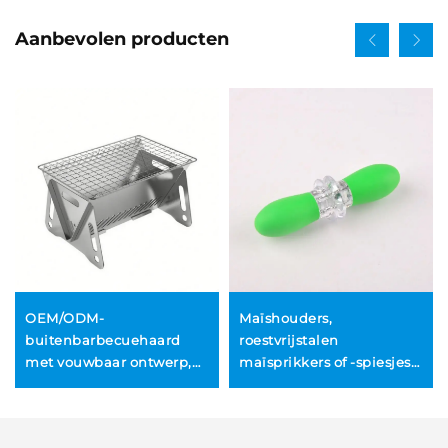
Aanbevolen producten
OEM/ODM-
Maïshouders,
buitenbarbecuehaard
roestvrijstalen
met vouwbaar ontwerp,
maïsprikkers of -spiesjes
rookvrij, met
voor BBQ, tweepuntige
afstandsbediening, uit
houders voor zoete maïs
roestvrij staal en stenen