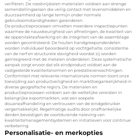
verifiëren. De roestvrijstalen materialen voldoen aan strenge
samenstellingseisen die veilig contact met levensmiddelen en
duurzaamheid op lange termijn onder normale
gebruiksomstandigheden garanderen.
De productieprocessen omvatten meerdere inspectiepunten
waarmee de nauwkeurigheid van afmetingen, de kwaliteit van
de oppervlakteafwerking en de integriteit van de assemblage
worden gecontroleerd. De houten handgreeponderdelen
worden individueel beoordeeld op vochtgehalte, consistentie
van de nerf en structurele stevigheid voordat zij worden
geïntegreerd met de metalen onderdelen. Deze systematische
aanpak zorgt ervoor dat elk eindproduct voldoet aan de
vastgestelde kwaliteitsnormen en prestatieverwachtingen.
Conformiteit met relevante internationale normen toont onze
toewijding aan productveiligheid en markttoegankelijkheid in
diverse geografische regio's. De materialen en
productieprocessen voldoen aan de wettelijke vereisten in
belangrijke exportmarkten, wat een soepele
douaneafhandeling en vertrouwen van de eindgebruiker
vergemakkelijkt. Regelmatige audits door onafhankelijke
derden bevestigen de voortdurende naleving van
kwaliteitsmanagementsystemen en initiatieven voor continue
verbetering.
Personalisatie- en merkopties