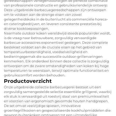
gereedschappen vertegenwoordigen de perfecte combinatie
van professionele constructie en gebruiksvriendelijk ontwerp.
Deze uitgebreide barbecuegereedschappen zijn ontworpen
om te voldoen aan de strenge eisen van zowel
gelegenheidskoks in de buitenlucht als commerciële horeca-
en cateringbedrijven, en leveren consistente prestaties bij
diverse kooktoepassingen.
Naarmate outdoor koken wereldwijd steeds populairder wordt,
is de vraag naar betrouwbare, zorgvuldig vervaardigde
barbecue-accessoires exponentieel gestegen. Deze complete
bestekset voldoet aan de cruciale eisen op het gebied van
temperatuurbestendigheid, voedselveiligheid en
bedieningsgemak die succesvolle outdoor-grillervaringen
kenmerken. Elk onderdeel binnen deze collectie is zorgvuldig
ontworpen om de zware omstandigheden van koken bij hoge
temperaturen te weerstaan, terwijl optimale functionaliteit en
gebruikscomfort worden behouden.
Productoverzicht
Onze uitgebreide collectie barbecuegerei bestaat uit een
zorgvuldig samengestelde selectie essentiële grillgerei, waarbij
elk stuk is vervaardigd uit roestvrij staal van premiumkwaliteit
en voorzien van ergonomisch gevormde houten handgrepen.
De set omvat veelzijdige spiesen, innovatieve
groentegrillkooien en gespecialiseerde kookhulpmiddelen die
gewoon buitenkoken omtoveren tot een uitzonderlijke