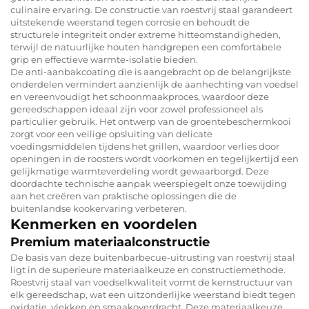
culinaire ervaring. De constructie van roestvrij staal garandeert
uitstekende weerstand tegen corrosie en behoudt de
structurele integriteit onder extreme hitteomstandigheden,
terwijl de natuurlijke houten handgrepen een comfortabele
grip en effectieve warmte-isolatie bieden.
De anti-aanbakcoating die is aangebracht op de belangrijkste
onderdelen vermindert aanzienlijk de aanhechting van voedsel
en vereenvoudigt het schoonmaakproces, waardoor deze
gereedschappen ideaal zijn voor zowel professioneel als
particulier gebruik. Het ontwerp van de groentebeschermkooi
zorgt voor een veilige opsluiting van delicate
voedingsmiddelen tijdens het grillen, waardoor verlies door
openingen in de roosters wordt voorkomen en tegelijkertijd een
gelijkmatige warmteverdeling wordt gewaarborgd. Deze
doordachte technische aanpak weerspiegelt onze toewijding
aan het creëren van praktische oplossingen die de
buitenlandse kookervaring verbeteren.
Kenmerken en voordelen
Premium materiaalconstructie
De basis van deze buitenbarbecue-uitrusting van roestvrij staal
ligt in de superieure materiaalkeuze en constructiemethode.
Roestvrij staal van voedselkwaliteit vormt de kernstructuur van
elk gereedschap, wat een uitzonderlijke weerstand biedt tegen
oxidatie, vlekken en smaakoverdracht. Deze materiaalkeuze