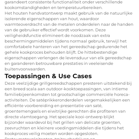
garandeert consistente functionaliteit onder verschillende
kookomstandigheden en temperatuurbereiken.
Het houten handvatontwerp maakt gebruik van de natuurlijke
isolerende eigenschappen van hout, waardoor
warmteoverdracht van de metalen onderdelen naar de handen
van de gebruiker effectief wordt voorkomen. Deze
veiligheidsfunctie elimineert de noodzaak van extra
beschermingsmiddelen tijdens normaal gebruik, terwijl het
comfortabele hanteren van het gereedschap gedurende het
gehele kookproces behouden blijft. De hittebestendige
eigenschappen verlengen de levensduur van elk gereedschap
en garanderen betrouwbare prestaties in veeleisende
buitenvoorwaarden.
Toepassingen & Use Cases
Deze veelzijdige grillgereedschappen presteren uitstekend bij
een breed scala aan outdoor-kooktoepassingen, van intieme
familiebijeenkomsten tot grootschalige commerciële horeca-
activiteiten. De satéprikkeronderdelen vergemakkelijken een
efficiënte voorbereiding en presentatie van saté,
groentemengsels en eiwitrijke gerechten die profiteren van
directe vlamtoegang. Het speciale kooi-ontwerp blijkt
bijzonder waardevol bij het grillen van delicate groenten,
zeevruchten en kleinere voedingsmiddelen die tijdens het
kookproces veilig moeten worden opgesloten.
Restaurantexploitanten, traiteurbedrijven en