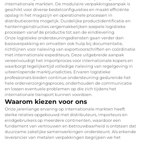
internationale markten. De modulaire verpakkingsaanpak is
geschikt voor diverse bestelconfiguraties en maakt efficiënte
opslag in het magazijn en operationele processen in
distributiecentra mogelijk. Duidelijke productidentificatie en
hanteringsinstructies vergemakkelijken soepele logistieke
processen vanaf de productie tot aan de eindlevering.
Onze logistieke ondersteuningsdiensten gaan verder dan
basisverpakking en omvatten ook hulp bij documentatie,
richtlijnen voor naleving van exportvoorschriften en coördinatie
met internationale expediteurs. Deze uitgebreide aanpak
vereenvoudigt het importproces voor internationale kopers en
waarborgt tegelijkertijd volledige naleving van regelgeving in
uiteenlopende marktjurisdicties. Ervaren logistieke
professionals bieden continue ondersteuning gedurende het
hele orderverzorgingsproces, onderhouden de communicatie
en lossen eventuele problemen op die zich tijdens het
internationale transport kunnen voordoen.
Waarom kiezen voor ons
Onze jarenlange ervaring op internationale markten heeft
sterke relaties opgebouwd met distributeurs, importeurs en
eindgebruikers op meerdere continenten, waardoor een
fundament van vertrouwen en betrouwbaarheid is ontstaan dat
duurzame zakelijke samenwerkingen ondersteunt. Als erkende
leverancier van metalen verpakkingen begrijpen we het