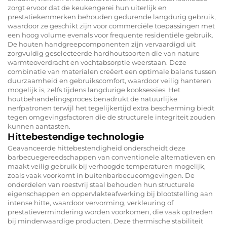
zorgt ervoor dat de keukengerei hun uiterlijk en
prestatiekenmerken behouden gedurende langdurig gebruik,
waardoor ze geschikt zijn voor commerciële toepassingen met
een hoog volume evenals voor frequente residentiële gebruik.
De houten handgreepcomponenten zijn vervaardigd uit
zorgvuldig geselecteerde hardhoutsoorten die van nature
warmteoverdracht en vochtabsorptie weerstaan. Deze
combinatie van materialen creëert een optimale balans tussen
duurzaamheid en gebruikscomfort, waardoor veilig hanteren
mogelijk is, zelfs tijdens langdurige kooksessies. Het
houtbehandelingsproces benadrukt de natuurlijke
nerfpatronen terwijl het tegelijkertijd extra bescherming biedt
tegen omgevingsfactoren die de structurele integriteit zouden
kunnen aantasten.
Hittebestendige technologie
Geavanceerde hittebestendigheid onderscheidt deze
barbecuegereedschappen van conventionele alternatieven en
maakt veilig gebruik bij verhoogde temperaturen mogelijk,
zoals vaak voorkomt in buitenbarbecueomgevingen. De
onderdelen van roestvrij staal behouden hun structurele
eigenschappen en oppervlakteafwerking bij blootstelling aan
intense hitte, waardoor vervorming, verkleuring of
prestatievermindering worden voorkomen, die vaak optreden
bij minderwaardige producten. Deze thermische stabiliteit