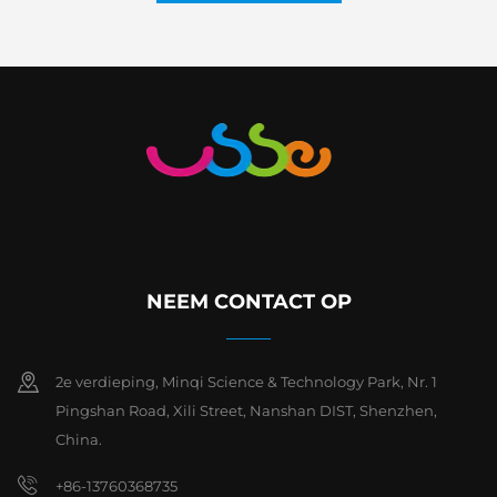
NEEM CONTACT OP
2e verdieping, Minqi Science & Technology Park, Nr. 1
Pingshan Road, Xili Street, Nanshan DIST, Shenzhen,
China.
+86-13760368735