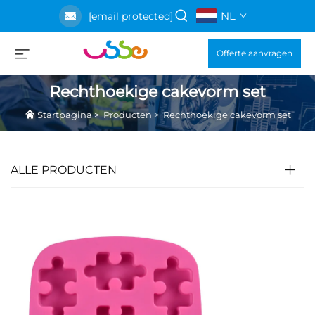
NL
[email protected]
Offerte aanvragen
Rechthoekige cakevorm set
Startpagina
>
Producten
>
Rechthoekige cakevorm set
ALLE PRODUCTEN