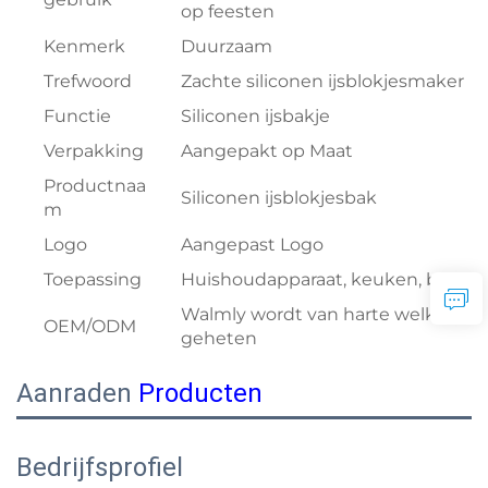
op feesten
Kenmerk
Duurzaam
Trefwoord
Zachte siliconen ijsblokjesmaker
Functie
Siliconen ijsbakje
Verpakking
Aangepakt op Maat
Productnaa
Siliconen ijsblokjesbak
m
Logo
Aangepast Logo
Toepassing
Huishoudapparaat, keuken, bar
Walmly wordt van harte welkom
OEM/ODM
geheten
Aanraden
Producten
Bedrijfsprofiel