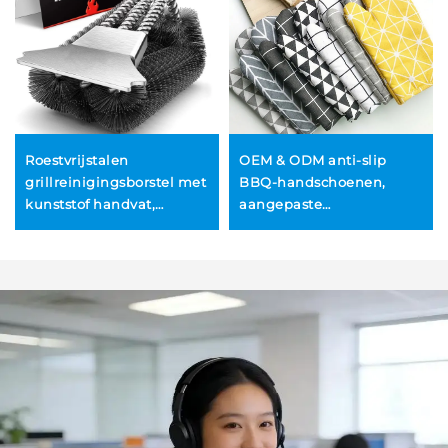
Roestvrijstalen
OEM & ODM anti-slip
grillreinigingsborstel met
BBQ-handschoenen,
kunststof handvat,
aangepaste
veelzijdig, duurzaam en
ovenschoenen,
herbruikbaar, geschikt
gerecycleerde katoenen
voor barbecue en oven –
handschoenen voor
BBQ-gereedschap
koken, bakken en grillen,
groothandel