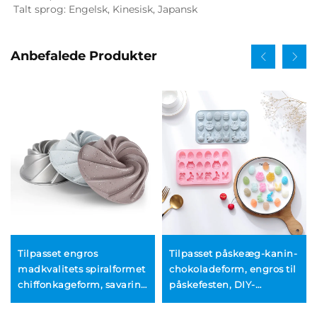
Talt sprog: Engelsk, Kinesisk, Japansk   
Anbefalede Produkter
Tilpasset engros
Tilpasset påskeæg-kanin-
madkvalitets spiralformet
chokoladeform, engros til
chiffonkageform, savarin-
påskefesten, DIY-
kageform til bagning,
ægpatterne kageform,
nem at udpakke,
OEM & ODM