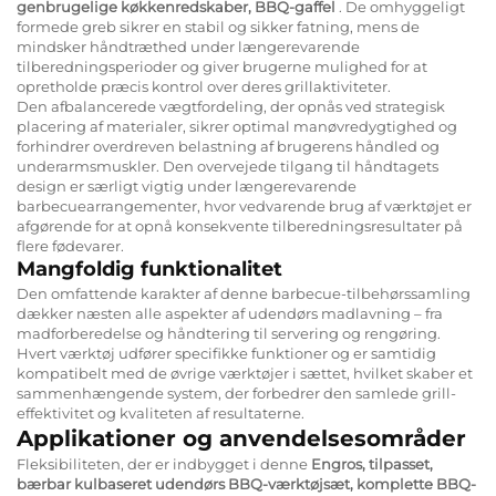
genbrugelige køkkenredskaber, BBQ-gaffel
. De omhyggeligt
formede greb sikrer en stabil og sikker fatning, mens de
mindsker håndtræthed under længerevarende
tilberedningsperioder og giver brugerne mulighed for at
opretholde præcis kontrol over deres grillaktiviteter.
Den afbalancerede vægtfordeling, der opnås ved strategisk
placering af materialer, sikrer optimal manøvredygtighed og
forhindrer overdreven belastning af brugerens håndled og
underarmsmuskler. Den overvejede tilgang til håndtagets
design er særligt vigtig under længerevarende
barbecuearrangementer, hvor vedvarende brug af værktøjet er
afgørende for at opnå konsekvente tilberedningsresultater på
flere fødevarer.
Mangfoldig funktionalitet
Den omfattende karakter af denne barbecue-tilbehørssamling
dækker næsten alle aspekter af udendørs madlavning – fra
madforberedelse og håndtering til servering og rengøring.
Hvert værktøj udfører specifikke funktioner og er samtidig
kompatibelt med de øvrige værktøjer i sættet, hvilket skaber et
sammenhængende system, der forbedrer den samlede grill-
effektivitet og kvaliteten af resultaterne.
Applikationer og anvendelsesområder
Fleksibiliteten, der er indbygget i denne
Engros, tilpasset,
bærbar kulbaseret udendørs BBQ-værktøjsæt, komplette BBQ-