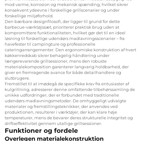
mod varme, korrosion og mekanisk spænding, hvilket sikrer
konsekvent ydeevne i forskellige grillscenarier og under
forskellige miljøforhold.
Den bærbare designfilosofi, der ligger til grund for dette
barbecue-værktøjssæt, prioriterer praktisk brug uden at
kompromittere funktionaliteten, hvilket gør det til en ideel
løsning til forskellige udendørs madlavningsscenarier – fra
havefester til campingture og professionelle
cateringarrangementer. Den ergonomiske konstruktion af hvert
køkkenredskab sikrer behagelig håndtering under
længerevarende grillsessioner, mens den robuste
materialekomposition garanterer langvarig holdbarhed, der
giver en fremragende avance for både detailhandlere og
slutbrugere.
Fremstillet til at imødegå de specifikke krav fra entusiaster af
kulgrillning, adresserer denne omfattende tilbehørssamling de
unikke udfordringer, der er forbundet med traditionelle
udendørs madlavningsmetoder. De omhyggeligt udvalgte
materialer og fremstillingsteknikker, der anvendes ved
produktionen, resulterer i værktøjer, der kan klare høje
temperaturer, mens de bevarer deres strukturelle integritet og
driftseffektivitet gennem utallige grillsessioner.
Funktioner og fordele
Overlegen materialekonstruktion