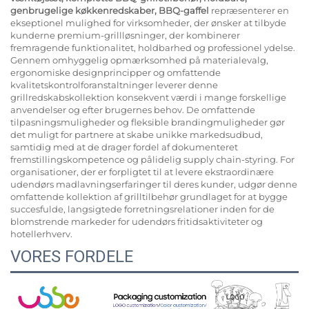
genbrugelige køkkenredskaber, BBQ-gaffel
repræsenterer en
ekseptionel mulighed for virksomheder, der ønsker at tilbyde
kunderne premium-grillløsninger, der kombinerer
fremragende funktionalitet, holdbarhed og professionel ydelse.
Gennem omhyggelig opmærksomhed på materialevalg,
ergonomiske designprincipper og omfattende
kvalitetskontrolforanstaltninger leverer denne
grillredskabskollektion konsekvent værdi i mange forskellige
anvendelser og efter brugernes behov. De omfattende
tilpasningsmuligheder og fleksible brandingmuligheder gør
det muligt for partnere at skabe unikke markedsudbud,
samtidig med at de drager fordel af dokumenteret
fremstillingskompetence og pålidelig supply chain-styring. For
organisationer, der er forpligtet til at levere ekstraordinære
udendørs madlavningserfaringer til deres kunder, udgør denne
omfattende kollektion af grilltilbehør grundlaget for at bygge
succesfulde, langsigtede forretningsrelationer inden for de
blomstrende markeder for udendørs fritidsaktiviteter og
hotellerhverv.
VORES FORDELE