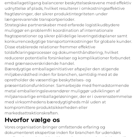
emballagetilgang balancerer beskyttelseskravene med effektiv
udnyttelse af plads, hvilket resulterer i omkostningseffektive
fragtløsninger, der sikrer produktintegriteten under
længerevarende transportperioder.
Strategiske partnerskaber med erfarede logistikudbydere
muliggør en problemfri koordination af internationale
fragtoperationer og sikrer pålidelige leveringstidsplaner samt
konkurrencedygtige transportomkostninger for globale kunder.
Disse etablerede relationer fremmer effektive
toldafklaringsprocesser og dokumenthåndtering, hvilket
reducerer potentielle forsinkelser og komplikationer forbundet
med grænseoverskridende handel.
Bæredygtige emballageinitiativer afspejler den stigende
miljøbevidsthed inden for branchen, samtidig med at de
opretholder de væsentlige beskyttelses- og
præsentationsfunktioner. Samarbejde med fremadstormende
metal emballeringsleverandører
muliggør udviklingen af
miljøansvarlige emballageløsninger, der er i overensstemmelse
med virksomhedens bæredygtigheds mål uden at
kompromittere produktsikkerheden eller
markedsattraktionskraften.
Hvorfor vælge os
Vores organisation bringer omfattende erfaring og
dokumenteret ekspertise inden for branchen for udendørs