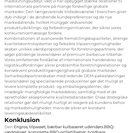
madlavningsudstyr, idet vi har opbygget stærke relationer til
internationale partnere på mange forskellige globale
markeder. Den længevarende tilstedeværelse i branchen giver
dyb indsigt i de ændrende kundepreferencer og de nye
markedstrends, hvilket muliggør vedvarende
produktudviklings- og forbedringsinitiativer, der sikrer vores
konkurrencemæssige fordele.
Kombinationen af avancerede fremstillingskapaciteter, strenge
kvalitetskontrolsystemer og fleksible tilpasningsmuligheder
skaber unikke værdipropositioner for forretningspartnere, der
søger pålidelige leverandører af premium barbecue-tilbehør.
Vores omfattende forståelse af internationale handelskrav og
logistikudfordringer sikrer problemfrie forretningsrelationer og
konsekvent produkttilgængelighed på globale markeder.
Samarbejdspartnerskaber med ledende
OEM-pakkeløsninger
leverandører og specialiserede producenter gør det muligt at
levere komplette produkt- og emballagesystemer, der
imødegår mangfoldige markedskrav, samtidig med at de
opretholder ekseptionelle kvalitetsstandarder. Disse strategiske
relationer gør det muligt hurtigt at reagere på kundens behov
og markedsmuligheder, mens de sikrer en konstant
leveringskæderelibilitet.
Konklusion
Den
Engros, tilpasset, bærbar kulbaseret udendørs BBQ-
værktøjsæt, komplette BBQ-grilletilbehør, holdbare,