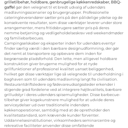
grilletilbehør, holdbare, genbrugelige køkkenredskaber, BBQ-
gaffel
gør den velegnet til et bredt udvalg af udendørs
madlavningsscenarier og brugergrupper. Professionelle
cateringleverandører sætter pris på den pålidelige ydelse og de
konsekvente resultater, som disse værktøjer leverer under store
arrangementer, mens fritidsbrugere sætter pris på deres
nemme betjening og vedligeholdelseskrav ved weekendmøder
og familiebarbecues.
Campingselskaber og eksperter inden for udendørs eventyr
finder særlig værdi i den bærbare designudformning, der gør
det nemt at transportere og opbevare dem inden for
begrænsede pladsforhold. Den lette, men alligevel holdbare
konstruktion giver brugerne mulighed for at nyde
grillfunktioner af professionel kvalitet uanset beliggenhed,
hvilket gør disse værktøjer lige så velegnede til underholdning i
baghaven som til udendørs madlavning langt fra civilisation.
Restaurantdriftsledere og fødevareudsalgssteder erkender i
stigende grad fordelene ved at integrere højtkvalitets, bærbare
grilludstyr i deres udendørs spisemuligheder. Disse barbecue-
tilbehør giver kogekunstnere mulighed for at udvide deres
serviceydelser ud over traditionelle indendørs
køkkenoperationer, samtidig med at de opretholder den
kvalitetsstandard, som krævende kunder forventer.
Uddannelsesinstitutioner, virksomheders seminarcentre og
rekreative faciliteter anvender disse omfattende