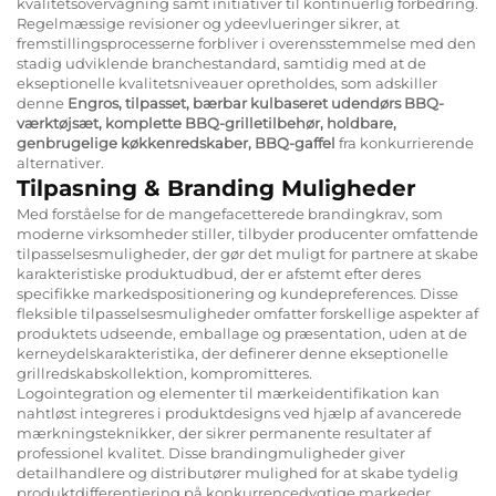
kvalitetsovervågning samt initiativer til kontinuerlig forbedring.
Regelmæssige revisioner og ydeevlueringer sikrer, at
fremstillingsprocesserne forbliver i overensstemmelse med den
stadig udviklende branchestandard, samtidig med at de
ekseptionelle kvalitetsniveauer opretholdes, som adskiller
denne
Engros, tilpasset, bærbar kulbaseret udendørs BBQ-
værktøjsæt, komplette BBQ-grilletilbehør, holdbare,
genbrugelige køkkenredskaber, BBQ-gaffel
fra konkurrierende
alternativer.
Tilpasning & Branding Muligheder
Med forståelse for de mangefacetterede brandingkrav, som
moderne virksomheder stiller, tilbyder producenter omfattende
tilpasselsesmuligheder, der gør det muligt for partnere at skabe
karakteristiske produktudbud, der er afstemt efter deres
specifikke markedspositionering og kundepreferences. Disse
fleksible tilpasselsesmuligheder omfatter forskellige aspekter af
produktets udseende, emballage og præsentation, uden at de
kerneydelskarakteristika, der definerer denne ekseptionelle
grillredskabskollektion, kompromitteres.
Logointegration og elementer til mærkeidentifikation kan
nahtløst integreres i produktdesigns ved hjælp af avancerede
mærkningsteknikker, der sikrer permanente resultater af
professionel kvalitet. Disse brandingmuligheder giver
detailhandlere og distributører mulighed for at skabe tydelig
produktdifferentiering på konkurrencedygtige markeder,