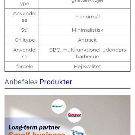
grillværktøjer
ype
Anvendel
Flerformål
se
Stil
Minimalistisk
Grilltype
Antracit
Anvendel
BBQ, multifunktionel, udendørs
se
barbecue
fordele
Høj kvalitet
Anbefales
Produkter