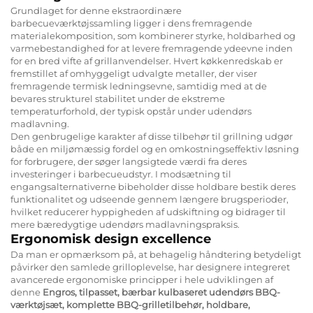
Grundlaget for denne ekstraordinære
barbecueværktøjssamling ligger i dens fremragende
materialekomposition, som kombinerer styrke, holdbarhed og
varmebestandighed for at levere fremragende ydeevne inden
for en bred vifte af grillanvendelser. Hvert køkkenredskab er
fremstillet af omhyggeligt udvalgte metaller, der viser
fremragende termisk ledningsevne, samtidig med at de
bevares strukturel stabilitet under de ekstreme
temperaturforhold, der typisk opstår under udendørs
madlavning.
Den genbrugelige karakter af disse tilbehør til grillning udgør
både en miljømæssig fordel og en omkostningseffektiv løsning
for forbrugere, der søger langsigtede værdi fra deres
investeringer i barbecueudstyr. I modsætning til
engangsalternativerne bibeholder disse holdbare bestik deres
funktionalitet og udseende gennem længere brugsperioder,
hvilket reducerer hyppigheden af udskiftning og bidrager til
mere bæredygtige udendørs madlavningspraksis.
Ergonomisk design excellence
Da man er opmærksom på, at behagelig håndtering betydeligt
påvirker den samlede grilloplevelse, har designere integreret
avancerede ergonomiske principper i hele udviklingen af
denne
Engros, tilpasset, bærbar kulbaseret udendørs BBQ-
værktøjsæt, komplette BBQ-grilletilbehør, holdbare,