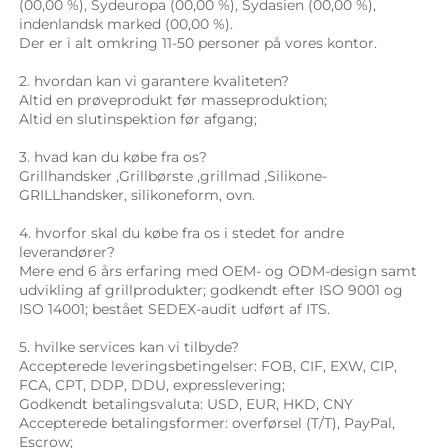
(00,00 %), Sydeuropa (00,00 %), Sydasien (00,00 %), 
indenlandsk marked (00,00 %). 
Der er i alt omkring 11-50 personer på vores kontor. 
2. hvordan kan vi garantere kvaliteten? 
Altid en prøveprodukt før masseproduktion; 
Altid en slutinspektion før afgang; 
3. hvad kan du købe fra os? 
Grillhandsker 
,
Grillbørste 
,
grillmad 
,Silikone-
GRILLhandsker, 
silikoneform, ovn. 
4. hvorfor skal du købe fra os i stedet for andre 
leverandører? 
Mere end 6 års erfaring med OEM- og ODM-design samt 
udvikling af grillprodukter; godkendt efter ISO 9001 og 
ISO 14001; bestået SEDEX-audit udført af ITS. 
5. hvilke services kan vi tilbyde? 
Accepterede leveringsbetingelser: FOB, CIF, EXW, CIP, 
FCA, CPT, DDP, DDU, expresslevering; 
Godkendt betalingsvaluta: USD, EUR, HKD, CNY 
Accepterede betalingsformer: overførsel (T/T), PayPal, 
Escrow; 