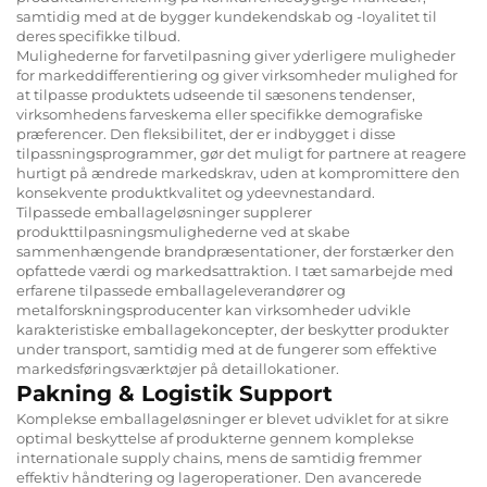
samtidig med at de bygger kundekendskab og -loyalitet til
deres specifikke tilbud.
Mulighederne for farvetilpasning giver yderligere muligheder
for markeddifferentiering og giver virksomheder mulighed for
at tilpasse produktets udseende til sæsonens tendenser,
virksomhedens farveskema eller specifikke demografiske
præferencer. Den fleksibilitet, der er indbygget i disse
tilpassningsprogrammer, gør det muligt for partnere at reagere
hurtigt på ændrede markedskrav, uden at kompromittere den
konsekvente produktkvalitet og ydeevnestandard.
Tilpassede emballageløsninger supplerer
produkttilpasningsmulighederne ved at skabe
sammenhængende brandpræsentationer, der forstærker den
opfattede værdi og markedsattraktion. I tæt samarbejde med
erfarene
tilpassede emballageleverandører
og
metalforskningsproducenter
kan virksomheder udvikle
karakteristiske emballagekoncepter, der beskytter produkter
under transport, samtidig med at de fungerer som effektive
markedsføringsværktøjer på detaillokationer.
Pakning & Logistik Support
Komplekse emballageløsninger er blevet udviklet for at sikre
optimal beskyttelse af produkterne gennem komplekse
internationale supply chains, mens de samtidig fremmer
effektiv håndtering og lageroperationer. Den avancerede