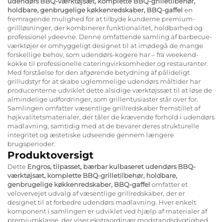
udendørs BBQ-værktøjsæt, komplette BBQ-grilletilbehør,
holdbare, genbrugelige køkkenredskaber, BBQ-gaffel
en
fremragende mulighed for at tilbyde kunderne premium-
grillløsninger, der kombinerer funktionalitet, holdbarhed og
professionel ydeevne. Denne omfattende samling af barbecue-
værktøjer er omhyggeligt designet til at imødegå de mange
forskellige behov, som udendørs-kogere har – fra weekend-
kokke til professionelle cateringvirksomheder og restauranter.
Med forståelse for den afgørende betydning af pålideligt
grilludstyr for at skabe uglemmelige udendørs måltider har
producenterne udviklet dette alsidige værktøjssæt til at løse de
almindelige udfordringer, som grillentusiaster står over for.
Samlingen omfatter væsentlige grillredskaber fremstillet af
højkvalitetsmaterialer, der tåler de krævende forhold i udendørs
madlavning, samtidig med at de bevarer deres strukturelle
integritet og æstetiske udseende gennem længere
brugsperioder.
Produktoversigt
Dette
Engros, tilpasset, bærbar kulbaseret udendørs BBQ-
værktøjsæt, komplette BBQ-grilletilbehør, holdbare,
genbrugelige køkkenredskaber, BBQ-gaffel
omfatter et
velovervejet udvalg af væsentlige grillredskaber, der er
designet til at forbedre udendørs madlavning. Hver enkelt
komponent i samlingen er udviklet ved hjælp af materialer af
premiumklasse, der viser ekstraordinær modstandsdygtighed