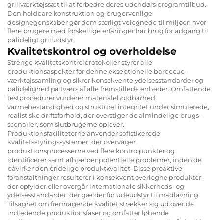
grillværktøjssæt til at forbedre deres udendørs programtilbud.
Den holdbare konstruktion og brugervenlige
designegenskaber gør dem særligt velegnede til miljøer, hvor
flere brugere med forskellige erfaringer har brug for adgang til
pålideligt grilludstyr.
Kvalitetskontrol og overholdelse
Strenge kvalitetskontrolprotokoller styrer alle
produktionsaspekter for denne ekseptionelle barbecue-
værktøjssamling og sikrer konsekvente ydelsesstandarder og
pålidelighed på tværs af alle fremstillede enheder. Omfattende
testprocedurer vurderer materialeholdbarhed,
varmebestandighed og strukturel integritet under simulerede,
realistiske driftsforhold, der overstiger de almindelige brugs-
scenarier, som slutbrugerne oplever.
Produktionsfaciliteterne anvender sofistikerede
kvalitetsstyringssystemer, der overvåger
produktionsprocesserne ved flere kontrolpunkter og
identificerer samt afhjælper potentielle problemer, inden de
påvirker den endelige produktkvalitet. Disse proaktive
foranstaltninger resulterer i konsekvent overlegne produkter,
der opfylder eller overgår internationale sikkerheds- og
ydelsesstandarder, der gælder for udeudstyr til madlavning.
Tilsagnet om fremragende kvalitet strækker sig ud over de
indledende produktionsfaser og omfatter løbende