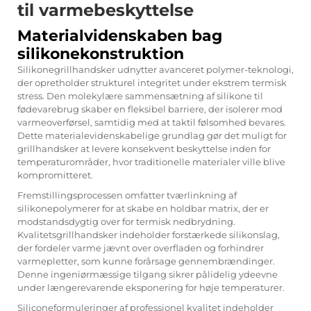
til varmebeskyttelse
Materialvidenskaben bag
silikonekonstruktion
Silikonegrillhandsker udnytter avanceret polymer-teknologi,
der opretholder strukturel integritet under ekstrem termisk
stress. Den molekylære sammensætning af silikone til
fødevarebrug skaber en fleksibel barriere, der isolerer mod
varmeoverførsel, samtidig med at taktil følsomhed bevares.
Dette materialevidenskabelige grundlag gør det muligt for
grillhandsker at levere konsekvent beskyttelse inden for
temperaturområder, hvor traditionelle materialer ville blive
kompromitteret.
Fremstillingsprocessen omfatter tværlinkning af
silikonepolymerer for at skabe en holdbar matrix, der er
modstandsdygtig over for termisk nedbrydning.
Kvalitetsgrillhandsker indeholder forstærkede silikonslag,
der fordeler varme jævnt over overfladen og forhindrer
varmepletter, som kunne forårsage gennembrændinger.
Denne ingeniørmæssige tilgang sikrer pålidelig ydeevne
under længerevarende eksponering for høje temperaturer.
Siliconeformuleringer af professionel kvalitet indeholder