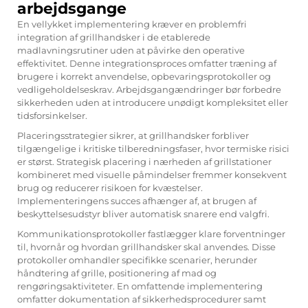
arbejdsgange
En vellykket implementering kræver en problemfri
integration af grillhandsker i de etablerede
madlavningsrutiner uden at påvirke den operative
effektivitet. Denne integrationsproces omfatter træning af
brugere i korrekt anvendelse, opbevaringsprotokoller og
vedligeholdelseskrav. Arbejdsgangændringer bør forbedre
sikkerheden uden at introducere unødigt kompleksitet eller
tidsforsinkelser.
Placeringsstrategier sikrer, at grillhandsker forbliver
tilgængelige i kritiske tilberedningsfaser, hvor termiske risici
er størst. Strategisk placering i nærheden af grillstationer
kombineret med visuelle påmindelser fremmer konsekvent
brug og reducerer risikoen for kvæstelser.
Implementeringens succes afhænger af, at brugen af
beskyttelsesudstyr bliver automatisk snarere end valgfri.
Kommunikationsprotokoller fastlægger klare forventninger
til, hvornår og hvordan grillhandsker skal anvendes. Disse
protokoller omhandler specifikke scenarier, herunder
håndtering af grille, positionering af mad og
rengøringsaktiviteter. En omfattende implementering
omfatter dokumentation af sikkerhedsprocedurer samt