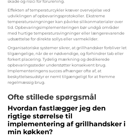
skade og risici for forurening.
Effekten af temperaturcykler kræver overvejelse ved
udviklingen af opbevaringsprotokoller. Ekstreme
temperatursvingninger kan påvirke silikonmaterialer over
tid. Opbevaringsimplementeringen bør undgå områder
med hurtige temperatursvingninger eller længerevarende
udsættelse for direkte sollys eller varmekilder.
Organisatoriske systemer sikrer, at grillhandsker forbliver let
tilgængelige, når de er nødvendige, og forhindrer tab eller
forkert placering. Tydelig mærkning og dedikerede
opbevaringssteder understøtter konsekvent brug.
Implementeringens succes afhænger ofte af, at
beskyttelsesudstyr er nemt tilgængeligt for at fremme
regelmæssig brug.
Ofte stillede spørgsmål
Hvordan fastlægger jeg den
rigtige størrelse til
implementering af grillhandsker i
min køkken?