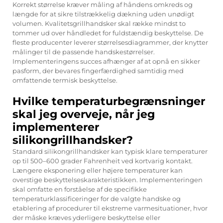
Korrekt størrelse kræver måling af håndens omkreds og
længde for at sikre tilstrækkelig dækning uden unødigt
volumen. Kvalitetsgrillhandsker skal række mindst to
tommer ud over håndledet for fuldstændig beskyttelse. De
fleste producenter leverer størrelsesdiagrammer, der knytter
målinger til de passende handskestørrelser.
Implementeringens succes afhænger af at opnå en sikker
pasform, der bevares fingerfærdighed samtidig med
omfattende termisk beskyttelse.
Hvilke temperaturbegrænsninger
skal jeg overveje, når jeg
implementerer
silikongrillhandsker?
Standard silikongrillhandsker kan typisk klare temperaturer
op til 500–600 grader Fahrenheit ved kortvarig kontakt.
Længere eksponering eller højere temperaturer kan
overstige beskyttelseskarakteristikken. Implementeringen
skal omfatte en forståelse af de specifikke
temperaturklassificeringer for de valgte handske og
etablering af procedurer til ekstreme varmesituationer, hvor
der måske kræves yderligere beskyttelse eller