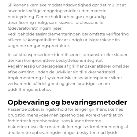
Silikonens kemiske modstandsdygtighed gør det muligt at
anvende kraftige rengøringsmidler uden materiel
nedbrydning. Denne holdbarhed gør en grundig
desinficering mulig, som kræves i professionelle
fødevareforretningsmiljøer.
Vedligeholdelsesimplementeringen bør omfatte verificering
af kemisk kompatibilitet for at undgå utilsigtet skade fra
uegnede rengøringsprodukter.
Inspektionsprocedurer identificerer slidmønstre eller skader,
der kan kompromittere beskyttelsens integritet.
Regelmæssig undersøgelse af grillhandsker afslører områder
af bekymring, inden de udvikler sig til sikkerhedsrisici.
Implementering af systematiske inspektionsplaner sikrer
vedvarende pålidelighed og giver forudsigelser om
udskiftningens behov.
Opbevaring og bevaringsmetoder
Passende opbevaringsforhold forlænger grillhandskernes
brugstid, mens ydeevnen opretholdes. Korrekt ventilation
forhindrer fugtophopning, som kunne fremme
bakterievækst eller materialeforringelse. Implementering af
dedikerede opbevaringsløsninger beskytter mod fysisk