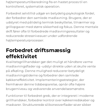
højtemperaturtilberedning fra en hastet proces til en
kontrolleret, systematisk operation.
Forbedret selvtillid udgør en betydelig psykologisk fordel,
der forbedrer den samlede madlavning. Brugere, der er
udstyret med pålidelig termisk beskyttelse, tilnærmer sig
grillopgaver med større sikkerhed og fokus. Denne mentale
skift fører ofte til forbedrede madlavningsresultater og
reducerede stressniveauer under udfordrende
højtemperaturprocesser.
Forbedret driftsmæssig
effektivitet
Kvalitetsgrillhandsker gør det muligt at håndtere varme
madlavningsflader og -udstyr direkte uden at skulle vente
på afkøling. Denne mulighed reducerer betydeligt
madlavningstiderne og forbedrer den samlede
køkkeneffektivitet. Implementeringsstrategier, der
fremhæver denne tidsbesparelse, opnår ofte højere
brugerniveau og vedvarende anvendelsesmønstre.
Funktioner til forbedret greb, der er integreret i moderne
grillhandsker, forbedrer kontrol over køkkenredskaber og
madvarer. Strukturerede silikoneoverflader giver sikker