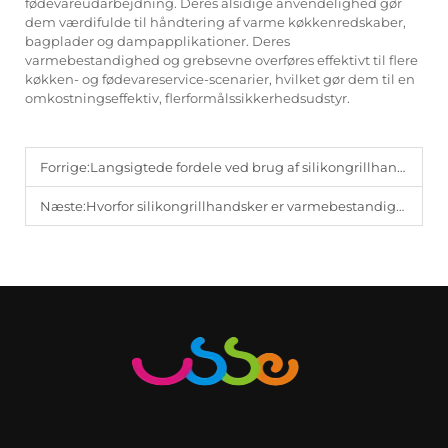
fødevareudarbejdning. Deres alsidige anvendelighed gør
dem værdifulde til håndtering af varme køkkenredskaber,
bagplader og dampapplikationer. Deres
varmebestandighed og grebsevne overføres effektivt til flere
køkken- og fødevareservice-scenarier, hvilket gør dem til en
omkostningseffektiv, flerformålssikkerhedsudstyr.
Forrige:
Langsigtede fordele ved brug af silikongrillhandsker
Næste:
Hvorfor silikongrillhandsker er varmebestandige giganter