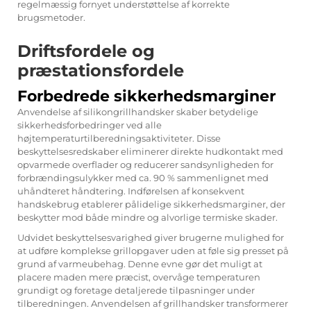
regelmæssig fornyet understøttelse af korrekte
brugsmetoder.
Driftsfordele og
præstationsfordele
Forbedrede sikkerhedsmarginer
Anvendelse af silikongrillhandsker skaber betydelige
sikkerhedsforbedringer ved alle
højtemperaturtilberedningsaktiviteter. Disse
beskyttelsesredskaber eliminerer direkte hudkontakt med
opvarmede overflader og reducerer sandsynligheden for
forbrændingsulykker med ca. 90 % sammenlignet med
uhåndteret håndtering. Indførelsen af konsekvent
handskebrug etablerer pålidelige sikkerhedsmarginer, der
beskytter mod både mindre og alvorlige termiske skader.
Udvidet beskyttelsesvarighed giver brugerne mulighed for
at udføre komplekse grillopgaver uden at føle sig presset på
grund af varmeubehag. Denne evne gør det muligt at
placere maden mere præcist, overvåge temperaturen
grundigt og foretage detaljerede tilpasninger under
tilberedningen. Anvendelsen af grillhandsker transformerer