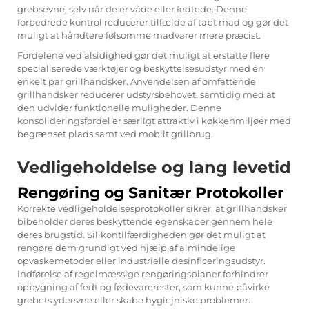
grebsevne, selv når de er våde eller fedtede. Denne
forbedrede kontrol reducerer tilfælde af tabt mad og gør det
muligt at håndtere følsomme madvarer mere præcist.
Fordelene ved alsidighed gør det muligt at erstatte flere
specialiserede værktøjer og beskyttelsesudstyr med én
enkelt par grillhandsker. Anvendelsen af omfattende
grillhandsker reducerer udstyrsbehovet, samtidig med at
den udvider funktionelle muligheder. Denne
konsolideringsfordel er særligt attraktiv i køkkenmiljøer med
begrænset plads samt ved mobilt grillbrug.
Vedligeholdelse og lang levetid
Rengøring og Sanitær Protokoller
Korrekte vedligeholdelsesprotokoller sikrer, at grillhandsker
bibeholder deres beskyttende egenskaber gennem hele
deres brugstid. Silikontilfærdigheden gør det muligt at
rengøre dem grundigt ved hjælp af almindelige
opvaskemetoder eller industrielle desinficeringsudstyr.
Indførelse af regelmæssige rengøringsplaner forhindrer
opbygning af fedt og fødevarerester, som kunne påvirke
grebets ydeevne eller skabe hygiejniske problemer.