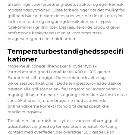
tilsætninger, der forbedrer grebets struktur og øger kemisk
modstandsdygtighed. Disse forbedringer gør det muligt for
grillhandsker at bevare deres ydeevne, når de udsættes for
fedt, marinader og rengøringskemikalier, som typisk
forekommer i grillmiljøer. Det resulterende produkt giver
omfattende beskyttelse uden at kompromittere
brugervenlighed eller holdbarhed.
Temperaturbestandighedsspecifi
kationer
Moderne siliconegrillhandsker tilbyder typisk
varmebestandighed i området fra 400 til 600 grader
Fahrenheit, afhængigt af konstruktionskvalitet og
tykkelsesspecifikationer. Dette temperaturområde dækker
næsten alle grillscenarier – fra langsom og lavtemperatur-
røgning til højtemperatur-stegningsteknikker. At forstå disse
specifikationer hjælper brugerne med at anvende
grillhandskerne korrekt i forhold til deres specifikke
madlavningskrav.
Tidsplanen for termisk beskyttelse varierer afhængigt af
udsættelsesvarighed og temperaturintensitet. Kortvarig
kontakt med overflader, der overstiger 500 grader, kan