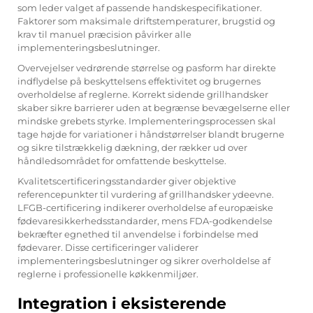
som leder valget af passende handskespecifikationer.
Faktorer som maksimale driftstemperaturer, brugstid og
krav til manuel præcision påvirker alle
implementeringsbeslutninger.
Overvejelser vedrørende størrelse og pasform har direkte
indflydelse på beskyttelsens effektivitet og brugernes
overholdelse af reglerne. Korrekt sidende grillhandsker
skaber sikre barrierer uden at begrænse bevægelserne eller
mindske grebets styrke. Implementeringsprocessen skal
tage højde for variationer i håndstørrelser blandt brugerne
og sikre tilstrækkelig dækning, der rækker ud over
håndledsområdet for omfattende beskyttelse.
Kvalitetscertificeringsstandarder giver objektive
referencepunkter til vurdering af
grillhandsker
ydeevne.
LFGB-certificering indikerer overholdelse af europæiske
fødevaresikkerhedsstandarder, mens FDA-godkendelse
bekræfter egnethed til anvendelse i forbindelse med
fødevarer. Disse certificeringer validerer
implementeringsbeslutninger og sikrer overholdelse af
reglerne i professionelle køkkenmiljøer.
Integration i eksisterende