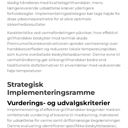
stadig håndteres med kvalitetsgrillhandsker, mens
længerevarende udsættelse kræver yderligere
forholdsregler. Implementeringsstrategier bør tage højde for
disse ydeevneparametre for at sikre optimale
sikkerhedsresultater.
Karakteristika ved varmefordelingen påvirker, hvor effektivt
grillhandsker beskytter mod termisk skade.
Premiumsilikonekonstruktionen spreder varmeenergi over
handskeoverfladen og reducerer lokale temperaturspidser,
som kunne overbelaste beskyttelsesbarrierer. Denne evne til
varmehåndtering gør silikongrillhandsker bedre end
traditionelle stofalternativer til anvendelser med vedvarende
høje temperaturer.
Strategisk
Implementeringsramme
Vurderings- og udvalgskriterier
Implementering af effektive grillhandsker begynder med en
omfattende vurdering af kravene til madlavning, mønsteret
for udsættelse for varme samt driftsmæssige begrænsninger.
Denne evaluering identificerer specifikke beskyttelseskrav,