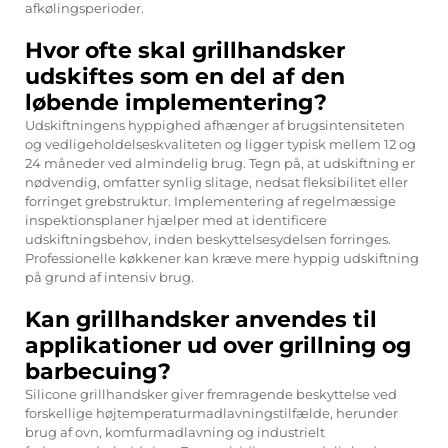
afkølingsperioder.
Hvor ofte skal grillhandsker
udskiftes som en del af den
løbende implementering?
Udskiftningens hyppighed afhænger af brugsintensiteten
og vedligeholdelseskvaliteten og ligger typisk mellem 12 og
24 måneder ved almindelig brug. Tegn på, at udskiftning er
nødvendig, omfatter synlig slitage, nedsat fleksibilitet eller
forringet grebstruktur. Implementering af regelmæssige
inspektionsplaner hjælper med at identificere
udskiftningsbehov, inden beskyttelsesydelsen forringes.
Professionelle køkkener kan kræve mere hyppig udskiftning
på grund af intensiv brug.
Kan grillhandsker anvendes til
applikationer ud over grillning og
barbecuing?
Silicone grillhandsker giver fremragende beskyttelse ved
forskellige højtemperaturmadlavningstilfælde, herunder
brug af ovn, komfurmadlavning og industrielt