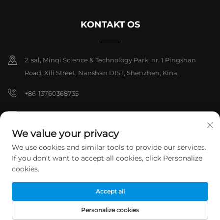
KONTAKT OS
2. sal, Minqi Science & Technology Park, nr. 1 Pingshan
Road, Xili Street, Nanshan DIST, Shenzhen, Kina.
+86-13760368735
[email protected]
We value your privacy
We use cookies and similar tools to provide our services.
Copyright © 2026 Shenzhen Hanchuan Industrial Co., Ltd. Alle
If you don't want to accept all cookies, click Personalize
rettigheder forbeholdes.
Privatlivspolitik
cookies.
Accept all
Personalize cookies