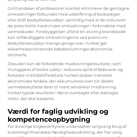
Grillhandsker af professionel kvalitet eliminerer de gentagne
omkostninger forbundet med udskiftning af beskadiget
eller slidt beskyttelsesudstyr, samtidig med at de reducerer
de potentielle medicinske omkostninger i forbindelse med
varmeskader. Forebyggelsen af blot én alvorlig brandskade
kan retfærdiggøre omkostningerne ved premium-
beskyttelsesudstyr mange gange over, hvilket gør
sikkerhedsorienterede købsbeslutninger økonomisk
rationelle.
Desuden kan de forbedrede madlavningsresultater, som
muliggøres af bedre udstyr, reducere spild af fødevarer og
forbedre måltidstilfredshed, hvilket skaber indirekte
økonomiske fordele, der akkumuleres over tid. Bedre
varmebeskyttelse fører til mere selvsikker madlavning,
hvilket typisk resulterer i færre overbagte eller ødelagte
retter, der skal kasseres.
Værdi for faglig udvikling og
kompetenceopbygning
For alvorlige kogeeventyrere understøtter langvarig brug af
kvalitetsgrillhandsker færdighedsudvikling, der har varig