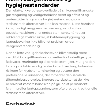
hygiejnestandarder
Den glatte, ikke-porøse overflade på silikonegrillhandsker
gør rengøring og vedligeholdelse nemt og effektivt og
understøtter langvarige hygiejnestandards, som
stofbaserede alternativer ikke kan matche. Disse handske
kan grundigt rengøres med sæbe og vand, stilles i
opvaskemaskinen eller endda steriliseres, når det er
nødvendigt, hvilket sikrer, at bakterieopbygning og
lugtopbevaring ikke bliver et problem under
længerevarende brug.
Denne lette vedligeholdelsesevne bliver stadig mere
værdifuld, da grillhandsker udsættes for forskellige typer
fødevarer, marinader og tilberedelsesmiljøer. Muligheden
for at opnå fuldstændig renhed efter hver brug forhindrer
risikoen for krydskontaminering og bevarer den
professionelle udseende, der forbedrer den samlede
tilberedelsesoplevelse. Brugere værdsætter, at de ikke
behøver at kassere handsken på grund af permanent
farvning eller lugtopsugning, som ofte plaguer traditionelle
stofbaserede alternativer.
Forbedret