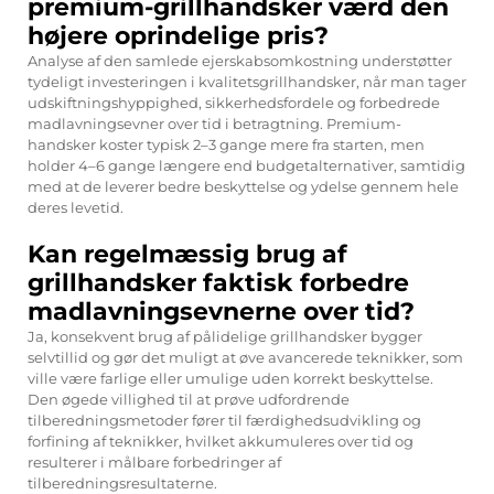
premium-grillhandsker værd den
højere oprindelige pris?
Analyse af den samlede ejerskabsomkostning understøtter
tydeligt investeringen i kvalitetsgrillhandsker, når man tager
udskiftningshyppighed, sikkerhedsfordele og forbedrede
madlavningsevner over tid i betragtning. Premium-
handsker koster typisk 2–3 gange mere fra starten, men
holder 4–6 gange længere end budgetalternativer, samtidig
med at de leverer bedre beskyttelse og ydelse gennem hele
deres levetid.
Kan regelmæssig brug af
grillhandsker faktisk forbedre
madlavningsevnerne over tid?
Ja, konsekvent brug af pålidelige grillhandsker bygger
selvtillid og gør det muligt at øve avancerede teknikker, som
ville være farlige eller umulige uden korrekt beskyttelse.
Den øgede villighed til at prøve udfordrende
tilberedningsmetoder fører til færdighedsudvikling og
forfining af teknikker, hvilket akkumuleres over tid og
resulterer i målbare forbedringer af
tilberedningsresultaterne.