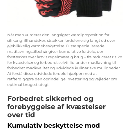
Når man vurderer den langsigtet værdiproposition for
silikongrillhandsker, strækker fordelene sig langt ud over
øjeblikkelig varmebeskyttelse. Disse specialiserede
madlavningstilbehør giver kumulative fordele, der
forstærkes over årsvis regelmæssig brug – fra reduceret risiko
for kvæstelser og forbedret selvtillid under madlavning til
forbedret madkvalitet og udvidede kulinariske muligheder.
At forstå disse udvidede fordele hjælper med at
retfærdiggøre den oprindelige investering og vejleder om
optimal brugsstrategi.
Forbedret sikkerhed og
forebyggelse af kvæstelser
over tid
Kumulativ beskyttelse mod