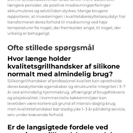
længere perioder, da positive madlavningserfaringer
akkumuleres og selvtilliden styrkes. Mange brugere
rapporterer, at investeringen i kvalitetsbeskyttelsesudstyr har
transformeret deres forhold til madlavning ved høje
temperaturer fra noget, der fremkalder angst, til noget, der
virkelig er behageligt.
Ofte stillede spørgsmål
Hvor længe holder
kvalitetsgrillhandsker af silikone
normalt med almindelig brug?
Silikongrillhandsker af professionel kvalitet kan opretholde
deres beskyttende egenskaber og strukturelle integritet i 3–7
år ved almindelig hjemmebrug, afhængigt af brugsfrekvens
og plejekvalitet. I kommercielle køkkenmiljøer kan
levetiden være kortere på grund af intensiv daglig brug,
men kvalitetshandsker bør stadig yde 1–3 år pålidelig service,
selv under krævende forhold.
Er de langsigtede fordele ved