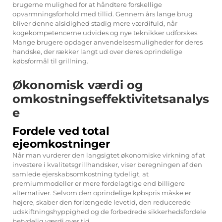
brugerne mulighed for at håndtere forskellige
opvarmningsforhold med tillid. Gennem års lange brug
bliver denne alsidighed stadig mere værdifuld, når
kogekompetencerne udvides og nye teknikker udforskes.
Mange brugere opdager anvendelsesmuligheder for deres
handske, der rækker langt ud over deres oprindelige
købsformål til grillning.
Økonomisk værdi og
omkostningseffektivitetsanalys
e
Fordele ved total
ejeomkostninger
Når man vurderer den langsigtet økonomiske virkning af at
investere i kvalitetsgrillhandsker, viser beregningen af den
samlede ejerskabsomkostning tydeligt, at
premiummodeller er mere fordelagtige end billigere
alternativer. Selvom den oprindelige købspris måske er
højere, skaber den forlængede levetid, den reducerede
udskiftningshyppighed og de forbedrede sikkerhedsfordele
betydelig værdi over tid.