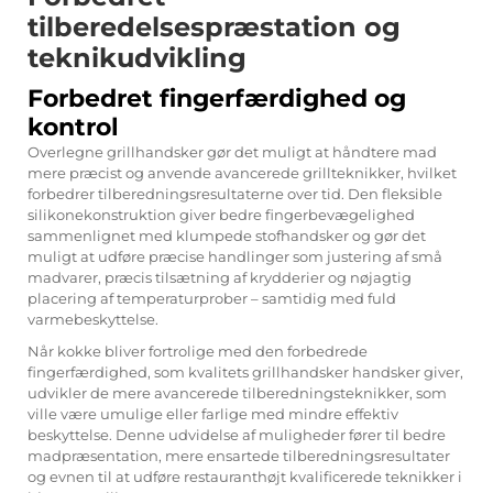
tilberedelsespræstation og
teknikudvikling
Forbedret fingerfærdighed og
kontrol
Overlegne grillhandsker gør det muligt at håndtere mad
mere præcist og anvende avancerede grillteknikker, hvilket
forbedrer tilberedningsresultaterne over tid. Den fleksible
silikonekonstruktion giver bedre fingerbevægelighed
sammenlignet med klumpede stofhandsker og gør det
muligt at udføre præcise handlinger som justering af små
madvarer, præcis tilsætning af krydderier og nøjagtig
placering af temperaturprober – samtidig med fuld
varmebeskyttelse.
Når kokke bliver fortrolige med den forbedrede
fingerfærdighed, som kvalitets
grillhandsker
handsker giver,
udvikler de mere avancerede tilberedningsteknikker, som
ville være umulige eller farlige med mindre effektiv
beskyttelse. Denne udvidelse af muligheder fører til bedre
madpræsentation, mere ensartede tilberedningsresultater
og evnen til at udføre restauranthøjt kvalificerede teknikker i