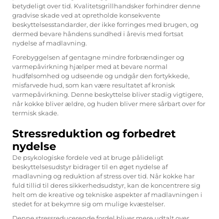
betydeligt over tid. Kvalitetsgrillhandsker forhindrer denne
gradvise skade ved at opretholde konsekvente
beskyttelsesstandarder, der ikke forringes med brugen, og
dermed bevare håndens sundhed i årevis med fortsat
nydelse af madlavning.
Forebyggelsen af gentagne mindre forbrændinger og
varmepåvirkning hjælper med at bevare normal
hudfølsomhed og udseende og undgår den fortykkede,
misfarvede hud, som kan være resultatet af kronisk
varmepåvirkning. Denne beskyttelse bliver stadig vigtigere,
når kokke bliver ældre, og huden bliver mere sårbart over for
termisk skade.
Stressreduktion og forbedret
nydelse
De psykologiske fordele ved at bruge pålideligt
beskyttelsesudstyr bidrager til en øget nydelse af
madlavning og reduktion af stress over tid. Når kokke har
fuld tillid til deres sikkerhedsudstyr, kan de koncentrere sig
helt om de kreative og tekniske aspekter af madlavningen i
stedet for at bekymre sig om mulige kvæstelser.
Denne stressreducerende fordel bliver mere udtalt over