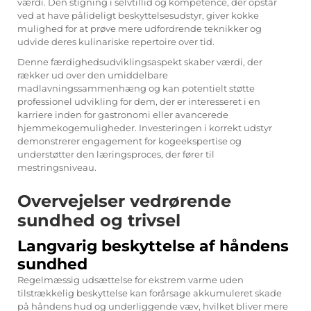
værdi. Den stigning i selvtillid og kompetence, der opstår
ved at have pålideligt beskyttelsesudstyr, giver kokke
mulighed for at prøve mere udfordrende teknikker og
udvide deres kulinariske repertoire over tid.
Denne færdighedsudviklingsaspekt skaber værdi, der
rækker ud over den umiddelbare
madlavningssammenhæng og kan potentielt støtte
professionel udvikling for dem, der er interesseret i en
karriere inden for gastronomi eller avancerede
hjemmekogemuligheder. Investeringen i korrekt udstyr
demonstrerer engagement for kogeekspertise og
understøtter den læringsproces, der fører til
mestringsniveau.
Overvejelser vedrørende
sundhed og trivsel
Langvarig beskyttelse af håndens
sundhed
Regelmæssig udsættelse for ekstrem varme uden
tilstrækkelig beskyttelse kan forårsage akkumuleret skade
på håndens hud og underliggende væv, hvilket bliver mere