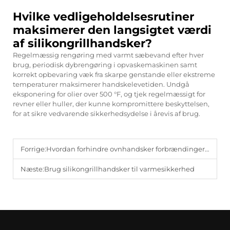
Hvilke vedligeholdelsesrutiner
maksimerer den langsigtet værdi
af silikongrillhandsker?
Regelmæssig rengøring med varmt sæbevand efter hver
brug, periodisk dybrengøring i opvaskemaskinen samt
korrekt opbevaring væk fra skarpe genstande eller ekstreme
temperaturer maksimerer handskelevetiden. Undgå
eksponering for olier over 500 °F, og tjek regelmæssigt for
revner eller huller, der kunne kompromittere beskyttelsen,
for at sikre vedvarende sikkerhedsydelse i årevis af brug.
Forrige:
Hvordan forhindre ovnhandsker forbrændinger ved daglig hjemmebag?
Næste:
Brug silikongrillhandsker til varmesikkerhed