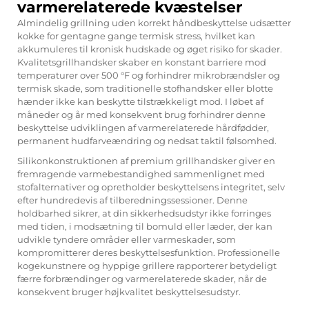
varmerelaterede kvæstelser
Almindelig grillning uden korrekt håndbeskyttelse udsætter
kokke for gentagne gange termisk stress, hvilket kan
akkumuleres til kronisk hudskade og øget risiko for skader.
Kvalitetsgrillhandsker skaber en konstant barriere mod
temperaturer over 500 °F og forhindrer mikrobrændsler og
termisk skade, som traditionelle stofhandsker eller blotte
hænder ikke kan beskytte tilstrækkeligt mod. I løbet af
måneder og år med konsekvent brug forhindrer denne
beskyttelse udviklingen af varmerelaterede hårdfødder,
permanent hudfarveændring og nedsat taktil følsomhed.
Silikonkonstruktionen af premium grillhandsker giver en
fremragende varmebestandighed sammenlignet med
stofalternativer og opretholder beskyttelsens integritet, selv
efter hundredevis af tilberedningssessioner. Denne
holdbarhed sikrer, at din sikkerhedsudstyr ikke forringes
med tiden, i modsætning til bomuld eller læder, der kan
udvikle tyndere områder eller varmeskader, som
kompromitterer deres beskyttelsesfunktion. Professionelle
kogekunstnere og hyppige grillere rapporterer betydeligt
færre forbrændinger og varmerelaterede skader, når de
konsekvent bruger højkvalitet beskyttelsesudstyr.