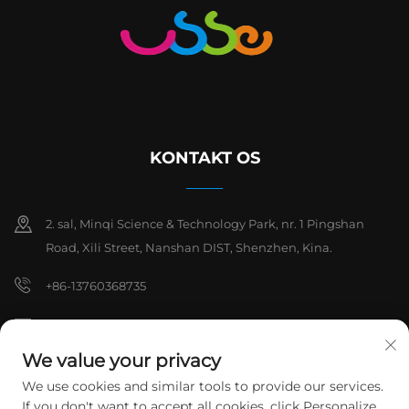
KONTAKT OS
2. sal, Minqi Science & Technology Park, nr. 1 Pingshan
Road, Xili Street, Nanshan DIST, Shenzhen, Kina.
+86-13760368735
[email protected]
We value your privacy
We use cookies and similar tools to provide our services.
Copyright © 2026 Shenzhen Hanchuan Industrial Co., Ltd. Alle
If you don't want to accept all cookies, click Personalize
rettigheder forbeholdes.
Privatlivspolitik