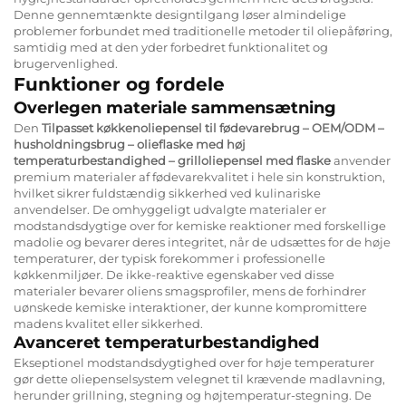
Denne gennemtænkte designtilgang løser almindelige
problemer forbundet med traditionelle metoder til oliepåføring,
samtidig med at den yder forbedret funktionalitet og
brugervenlighed.
Funktioner og fordele
Overlegen materiale sammensætning
Den
Tilpasset køkkenoliepensel til fødevarebrug – OEM/ODM –
husholdningsbrug – olieflaske med høj
temperaturbestandighed – grilloliepensel med flaske
anvender
premium materialer af fødevarekvalitet i hele sin konstruktion,
hvilket sikrer fuldstændig sikkerhed ved kulinariske
anvendelser. De omhyggeligt udvalgte materialer er
modstandsdygtige over for kemiske reaktioner med forskellige
madolie og bevarer deres integritet, når de udsættes for de høje
temperaturer, der typisk forekommer i professionelle
køkkenmiljøer. De ikke-reaktive egenskaber ved disse
materialer bevarer oliens smagsprofiler, mens de forhindrer
uønskede kemiske interaktioner, der kunne kompromittere
madens kvalitet eller sikkerhed.
Avanceret temperaturbestandighed
Ekseptionel modstandsdygtighed over for høje temperaturer
gør dette oliepenselsystem velegnet til krævende madlavning,
herunder grillning, stegning og højtemperatur-stegning. De