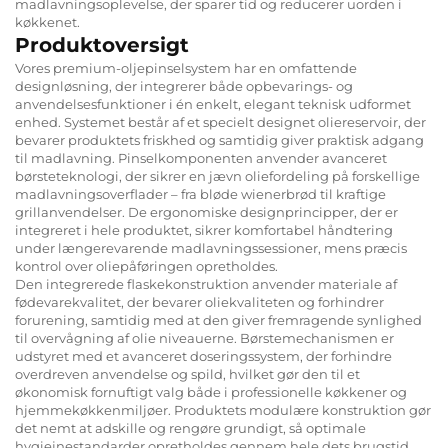
madlavningsoplevelse, der sparer tid og reducerer uorden i
køkkenet.
Produktoversigt
Vores premium-oljepinselsystem har en omfattende
designløsning, der integrerer både opbevarings- og
anvendelsesfunktioner i én enkelt, elegant teknisk udformet
enhed. Systemet består af et specielt designet oliereservoir, der
bevarer produktets friskhed og samtidig giver praktisk adgang
til madlavning. Pinselkomponenten anvender avanceret
børsteteknologi, der sikrer en jævn oliefordeling på forskellige
madlavningsoverflader – fra bløde wienerbrød til kraftige
grillanvendelser. De ergonomiske designprincipper, der er
integreret i hele produktet, sikrer komfortabel håndtering
under længerevarende madlavningssessioner, mens præcis
kontrol over oliepåføringen opretholdes.
Den integrerede flaskekonstruktion anvender materiale af
fødevarekvalitet, der bevarer oliekvaliteten og forhindrer
forurening, samtidig med at den giver fremragende synlighed
til overvågning af olie niveauerne. Børstemechanismen er
udstyret med et avanceret doseringssystem, der forhindre
overdreven anvendelse og spild, hvilket gør den til et
økonomisk fornuftigt valg både i professionelle køkkener og
hjemmekøkkenmiljøer. Produktets modulære konstruktion gør
det nemt at adskille og rengøre grundigt, så optimale
hygiejnestandarder opretholdes gennem hele dets brugstid.