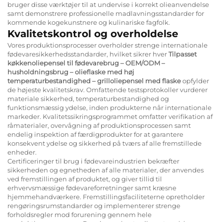
bruger disse værktøjer til at undervise i korrekt olieanvendelse
samt demonstrere professionelle madlavningsstandarder for
kommende kogekunstnere og kulinariske fagfolk.
Kvalitetskontrol og overholdelse
Vores produktionsprocesser overholder strenge internationale
fødevaresikkerhedsstandarder, hvilket sikrer hver
Tilpasset
køkkenoliepensel til fødevarebrug – OEM/ODM –
husholdningsbrug – olieflaske med høj
temperaturbestandighed – grilloliepensel med flaske
opfylder
de højeste kvalitetskrav. Omfattende testsprotokoller vurderer
materiale sikkerhed, temperaturbestandighed og
funktionsmæssig ydelse, inden produkterne når internationale
markeder. Kvalitetssikringsprogrammet omfatter verifikation af
råmaterialer, overvågning af produktionsprocessen samt
endelig inspektion af færdigprodukter for at garantere
konsekvent ydelse og sikkerhed på tværs af alle fremstillede
enheder.
Certificeringer til brug i fødevareindustrien bekræfter
sikkerheden og egnetheden af alle materialer, der anvendes
ved fremstillingen af produktet, og giver tillid til
erhvervsmæssige fødevareforretninger samt kræsne
hjemmehandværkere. Fremstillingsfaciliteterne opretholder
rengøringsrumstandarder og implementerer strenge
forholdsregler mod forurening gennem hele