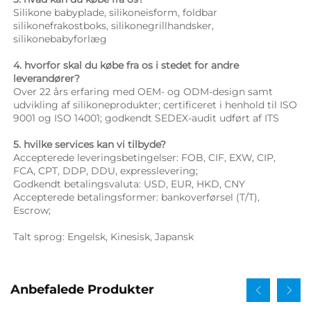
Silikone babyplade, silikoneisform, foldbar 
silikonefrakostboks, silikonegrillhandsker, 
silikonebabyforlæg 
4. hvorfor skal du købe fra os i stedet for andre 
leverandører? 
Over 22 års erfaring med OEM- og ODM-design samt 
udvikling af silikoneprodukter; certificeret i henhold til ISO 
9001 og ISO 14001; godkendt SEDEX-audit udført af ITS 
5. hvilke services kan vi tilbyde? 
Accepterede leveringsbetingelser: FOB, CIF, EXW, CIP, 
FCA, CPT, DDP, DDU, expresslevering; 
Godkendt betalingsvaluta: USD, EUR, HKD, CNY 
Accepterede betalingsformer: bankoverførsel (T/T), 
Escrow; 
Talt sprog: Engelsk, Kinesisk, Japansk   
Anbefalede Produkter