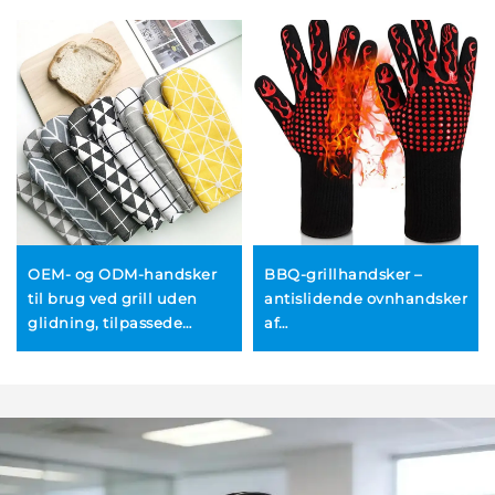
OEM- og ODM-handsker
BBQ-grillhandsker –
til brug ved grill uden
antislidende ovnhandsker
glidning, tilpassede
af
ovnhandsker samt
fødevarekvalitetssilikone
genbrugte
til køkkenet,
kotthonhandsker til
varmebestandige
madlavning, bagning og
ovnhandsker på 1472 °F til
grillning – engros
madlavning og barbecue