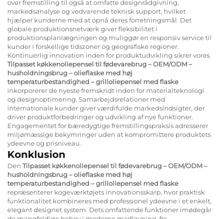
over fremstilling til også at omfatte designrådgivning,
markedsanalyse og vedvarende teknisk support, hvilket
hjælper kunderne med at opnå deres forretningsmål. Det
globale produktionsnetværk giver fleksibilitet i
produktionsplanlægningen og muliggør en responsiv service til
kunder i forskellige tidszoner og geografiske regioner.
Kontinuerlig innovation inden for produktudvikling sikrer vores
Tilpasset køkkenoliepensel til fødevarebrug – OEM/ODM –
husholdningsbrug – olieflaske med høj
temperaturbestandighed – grilloliepensel med flaske
inkorporerer de nyeste fremskridt inden for materialteknologi
og designoptimering. Samarbejdsrelationer med
internationale kunder giver værdifulde markedsindsigter, der
driver produktforbedringer og udvikling af nye funktioner.
Engagementet for bæredygtige fremstillingspraksis adresserer
miljømæssige bekymringer uden at kompromittere produktets
ydeevne og prisniveau.
Konklusion
Den
Tilpasset køkkenoliepensel til fødevarebrug – OEM/ODM –
husholdningsbrug – olieflaske med høj
temperaturbestandighed – grilloliepensel med flaske
repræsenterer kogeværktøjets innovationsskarp, hvor praktisk
funktionalitet kombineres med professionel ydeevne i et enkelt,
elegant designet system. Dets omfattende funktioner imødegår
de mangfoldige behov i moderne madlavning, fra