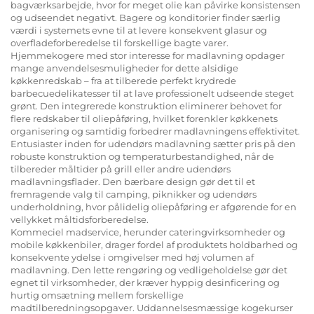
bagværksarbejde, hvor for meget olie kan påvirke konsistensen
og udseendet negativt. Bagere og konditorier finder særlig
værdi i systemets evne til at levere konsekvent glasur og
overfladeforberedelse til forskellige bagte varer.
Hjemmekogere med stor interesse for madlavning opdager
mange anvendelsesmuligheder for dette alsidige
køkkenredskab – fra at tilberede perfekt krydrede
barbecuedelikatesser til at lave professionelt udseende steget
grønt. Den integrerede konstruktion eliminerer behovet for
flere redskaber til oliepåføring, hvilket forenkler køkkenets
organisering og samtidig forbedrer madlavningens effektivitet.
Entusiaster inden for udendørs madlavning sætter pris på den
robuste konstruktion og temperaturbestandighed, når de
tilbereder måltider på grill eller andre udendørs
madlavningsflader. Den bærbare design gør det til et
fremragende valg til camping, piknikker og udendørs
underholdning, hvor pålidelig oliepåføring er afgørende for en
vellykket måltidsforberedelse.
Kommeciel madservice, herunder cateringvirksomheder og
mobile køkkenbiler, drager fordel af produktets holdbarhed og
konsekvente ydelse i omgivelser med høj volumen af
madlavning. Den lette rengøring og vedligeholdelse gør det
egnet til virksomheder, der kræver hyppig desinficering og
hurtig omsætning mellem forskellige
madtilberedningsopgaver. Uddannelsesmæssige kogekurser