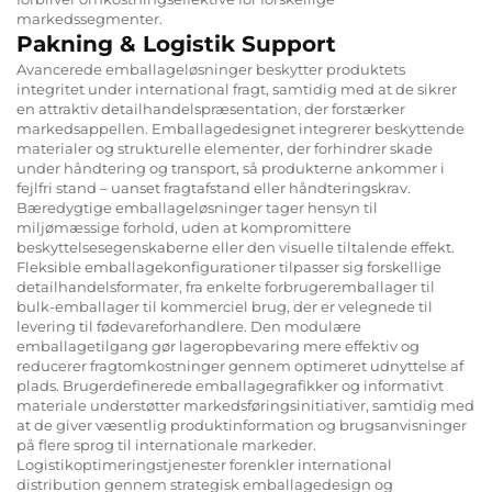
markedssegmenter.
Pakning & Logistik Support
Avancerede emballageløsninger beskytter produktets
integritet under international fragt, samtidig med at de sikrer
en attraktiv detailhandelspræsentation, der forstærker
markedsappellen. Emballagedesignet integrerer beskyttende
materialer og strukturelle elementer, der forhindrer skade
under håndtering og transport, så produkterne ankommer i
fejlfri stand – uanset fragtafstand eller håndteringskrav.
Bæredygtige emballageløsninger tager hensyn til
miljømæssige forhold, uden at kompromittere
beskyttelsesegenskaberne eller den visuelle tiltalende effekt.
Fleksible emballagekonfigurationer tilpasser sig forskellige
detailhandelsformater, fra enkelte forbrugeremballager til
bulk-emballager til kommerciel brug, der er velegnede til
levering til fødevareforhandlere. Den modulære
emballagetilgang gør lageropbevaring mere effektiv og
reducerer fragtomkostninger gennem optimeret udnyttelse af
plads. Brugerdefinerede emballagegrafikker og informativt
materiale understøtter markedsføringsinitiativer, samtidig med
at de giver væsentlig produktinformation og brugsanvisninger
på flere sprog til internationale markeder.
Logistikoptimeringstjenester forenkler international
distribution gennem strategisk emballagedesign og