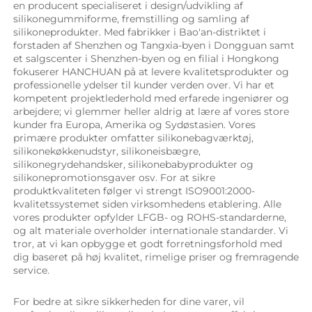
en producent specialiseret i design/udvikling af 
silikonegummiforme, fremstilling og samling af 
silikoneprodukter. Med fabrikker i Bao'an-distriktet i 
forstaden af Shenzhen og Tangxia-byen i Dongguan samt 
et salgscenter i Shenzhen-byen og en filial i Hongkong 
fokuserer HANCHUAN på at levere kvalitetsprodukter og 
professionelle ydelser til kunder verden over. Vi har et 
kompetent projektlederhold med erfarede ingeniører og 
arbejdere; vi glemmer heller aldrig at lære af vores store 
kunder fra Europa, Amerika og Sydøstasien. Vores 
primære produkter omfatter silikonebagværktøj, 
silikonekøkkenudstyr, silikoneisbægre, 
silikonegrydehandsker, silikonebabyprodukter og 
silikonepromotionsgaver osv. For at sikre 
produktkvaliteten følger vi strengt ISO9001:2000-
kvalitetssystemet siden virksomhedens etablering. Alle 
vores produkter opfylder LFGB- og ROHS-standarderne, 
og alt materiale overholder internationale standarder. Vi 
tror, at vi kan opbygge et godt forretningsforhold med 
dig baseret på høj kvalitet, rimelige priser og fremragende 
service. 
For bedre at sikre sikkerheden for dine varer, vil 