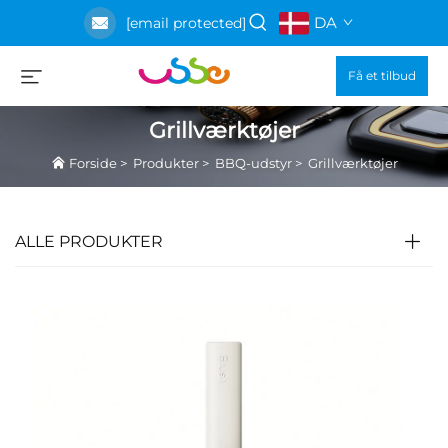
DA
[email protected]
Få et tilbud
Grillværktøjer
Forside
>
Produkter
>
BBQ-udstyr
>
Grillværktøjer
ALLE PRODUKTER