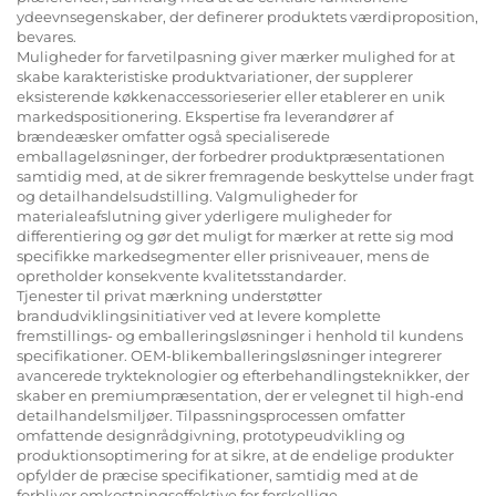
ydeevnsegenskaber, der definerer produktets værdiproposition,
bevares.
Muligheder for farvetilpasning giver mærker mulighed for at
skabe karakteristiske produktvariationer, der supplerer
eksisterende køkkenaccessorieserier eller etablerer en unik
markedspositionering. Ekspertise fra leverandører af
brændeæsker omfatter også specialiserede
emballageløsninger, der forbedrer produktpræsentationen
samtidig med, at de sikrer fremragende beskyttelse under fragt
og detailhandelsudstilling. Valgmuligheder for
materialeafslutning giver yderligere muligheder for
differentiering og gør det muligt for mærker at rette sig mod
specifikke markedsegmenter eller prisniveauer, mens de
opretholder konsekvente kvalitetsstandarder.
Tjenester til privat mærkning understøtter
brandudviklingsinitiativer ved at levere komplette
fremstillings- og emballeringsløsninger i henhold til kundens
specifikationer. OEM-blikemballeringsløsninger integrerer
avancerede trykteknologier og efterbehandlingsteknikker, der
skaber en premiumpræsentation, der er velegnet til high-end
detailhandelsmiljøer. Tilpassningsprocessen omfatter
omfattende designrådgivning, prototypeudvikling og
produktionsoptimering for at sikre, at de endelige produkter
opfylder de præcise specifikationer, samtidig med at de
forbliver omkostningseffektive for forskellige