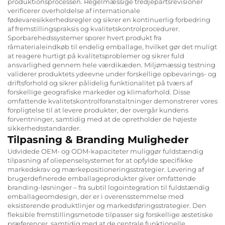
produktionsprocessen. Regelmæssige tredjepartsrevisioner
verificerer overholdelse af internationale
fødevaresikkerhedsregler og sikrer en kontinuerlig forbedring
af fremstillingspraksis og kvalitetskontrolprocedurer.
Sporbarehedssystemer sporer hvert produkt fra
råmaterialeindkøb til endelig emballage, hvilket gør det muligt
at reagere hurtigt på kvalitetsproblemer og sikrer fuld
ansvarlighed gennem hele værdikæden. Miljømæssig testning
validerer produktets ydeevne under forskellige opbevarings- og
driftsforhold og sikrer pålidelig funktionalitet på tværs af
forskellige geografiske markeder og klimaforhold. Disse
omfattende kvalitetskontrolforanstaltninger demonstrerer vores
forpligtelse til at levere produkter, der overgår kundens
forventninger, samtidig med at de opretholder de højeste
sikkerhedsstandarder.
Tilpasning & Branding Muligheder
Udvidede OEM- og ODM-kapaciteter muliggør fuldstændig
tilpasning af oliepenselsystemet for at opfylde specifikke
markedskrav og mærkepositioneringsstrategier. Levering af
brugerdefinerede emballageprodukter giver omfattende
branding-løsninger – fra subtil logointegration til fuldstændig
emballageomdesign, der er i overensstemmelse med
eksisterende produktlinjer og markedsføringsstrategier. Den
fleksible fremstillingsmetode tilpasser sig forskellige æstetiske
præferencer, samtidig med at de centrale funktionelle