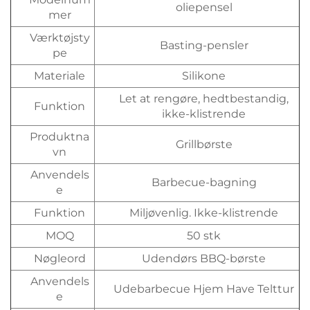
oliepensel
mer
Værktøjsty
Basting-pensler
pe
Materiale
Silikone
Let at rengøre, hedtbestandig,
Funktion
ikke-klistrende
Produktna
Grillbørste
vn
Anvendels
Barbecue-bagning
e
Funktion
Miljøvenlig. Ikke-klistrende
MOQ
50 stk
Nøgleord
Udendørs BBQ-børste
Anvendels
Udebarbecue Hjem Have Telttur
e