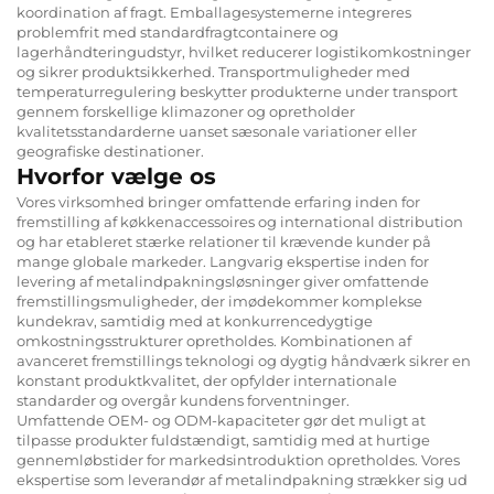
koordination af fragt. Emballagesystemerne integreres
problemfrit med standardfragtcontainere og
lagerhåndteringudstyr, hvilket reducerer logistikomkostninger
og sikrer produktsikkerhed. Transportmuligheder med
temperaturregulering beskytter produkterne under transport
gennem forskellige klimazoner og opretholder
kvalitetsstandarderne uanset sæsonale variationer eller
geografiske destinationer.
Hvorfor vælge os
Vores virksomhed bringer omfattende erfaring inden for
fremstilling af køkkenaccessoires og international distribution
og har etableret stærke relationer til krævende kunder på
mange globale markeder. Langvarig ekspertise inden for
levering af metalindpakningsløsninger giver omfattende
fremstillingsmuligheder, der imødekommer komplekse
kundekrav, samtidig med at konkurrencedygtige
omkostningsstrukturer opretholdes. Kombinationen af
avanceret fremstillings teknologi og dygtig håndværk sikrer en
konstant produktkvalitet, der opfylder internationale
standarder og overgår kundens forventninger.
Umfattende OEM- og ODM-kapaciteter gør det muligt at
tilpasse produkter fuldstændigt, samtidig med at hurtige
gennemløbstider for markedsintroduktion opretholdes. Vores
ekspertise som leverandør af metalindpakning strækker sig ud