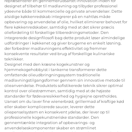
repræsenterer en gennembrudsartet innovation inden for
designet af tilbehør til madlavning og tilbyder professionel
ydeevne både til kommercielle og private anvendelser. Dette
alsidige køkkenredskab integrerer på en nahtløs måde
opbevaring og anvendelse af olie, hvilket eliminerer behovet for
flere køkkenredskaber, samtidig med at det sikrer præcis
oliefordeling til forskellige tilberedningsmetoder. Den
integrerede designfilosofi bag dette produkt løser almindelige
udfordringer i køkkenet og giver brugerne en enkelt løsning,
der forbedrer madlavningens effektivitet og fremmer
konsekvente resultater ved brug af forskellige kulinariske
teknikker.
Designet med den kræsne kogekunstner og
hjemmekogehobbyist i tankerne transformerer dette
omfattende olieudbringningssystem traditionelle
madlavningstilgangsformer gennem sin innovative metode til
olieanvendelse. Produktets sofistikerede teknik sikrer optimal
kontrol over oliestrømmen, samtidig med at de højeste
standarder for fødevaresikkerhed og hygiejne opretholdes.
Uanset om du laver fine wienerbrød, grillermad af kraftige kød
eller skaber komplicerede saucer, leverer dette
oliepenselsystem en konsekvent ydelse, der lever op til
professionelle kogekunstneriske standarder. Den
gennemtænkte integration af opbevarings- og
anvendelseskomponenter skaber en strømlinet