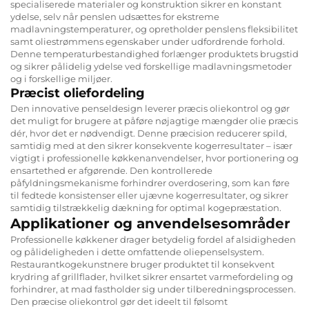
specialiserede materialer og konstruktion sikrer en konstant
ydelse, selv når penslen udsættes for ekstreme
madlavningstemperaturer, og opretholder penslens fleksibilitet
samt oliestrømmens egenskaber under udfordrende forhold.
Denne temperaturbestandighed forlænger produktets brugstid
og sikrer pålidelig ydelse ved forskellige madlavningsmetoder
og i forskellige miljøer.
Præcist oliefordeling
Den innovative penseldesign leverer præcis oliekontrol og gør
det muligt for brugere at påføre nøjagtige mængder olie præcis
dér, hvor det er nødvendigt. Denne præcision reducerer spild,
samtidig med at den sikrer konsekvente kogerresultater – især
vigtigt i professionelle køkkenanvendelser, hvor portionering og
ensartethed er afgørende. Den kontrollerede
påfyldningsmekanisme forhindrer overdosering, som kan føre
til fedtede konsistenser eller ujævne kogerresultater, og sikrer
samtidig tilstrækkelig dækning for optimal kogepræstation.
Applikationer og anvendelsesområder
Professionelle køkkener drager betydelig fordel af alsidigheden
og pålideligheden i dette omfattende oliepenselsystem.
Restaurantkogekunstnere bruger produktet til konsekvent
krydring af grillflader, hvilket sikrer ensartet varmefordeling og
forhindrer, at mad fastholder sig under tilberedningsprocessen.
Den præcise oliekontrol gør det ideelt til følsomt