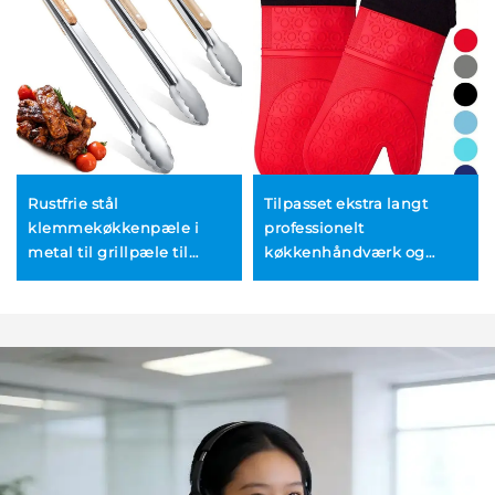
Rustfrie stål
Tilpasset ekstra langt
klemmekøkkenpæle i
professionelt
metal til grillpæle til
køkkenhåndværk og
grillning af mad
bage-siliconeovnhandske
til engros, BBQ-handsker
af silicone