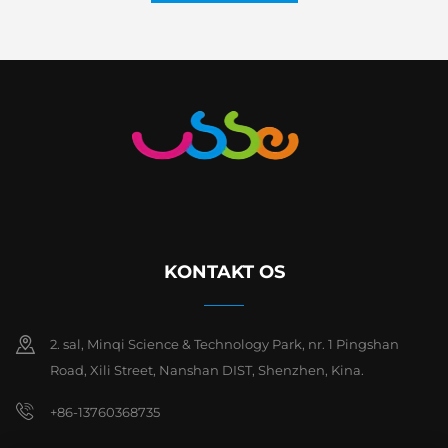
KONTAKT OS
2. sal, Minqi Science & Technology Park, nr. 1 Pingshan
Road, Xili Street, Nanshan DIST, Shenzhen, Kina.
+86-13760368735