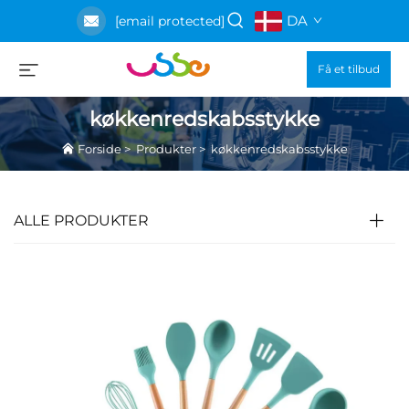
DA
[email protected]
Få et tilbud
køkkenredskabsstykke
Forside
>
Produkter
>
køkkenredskabsstykke
ALLE PRODUKTER