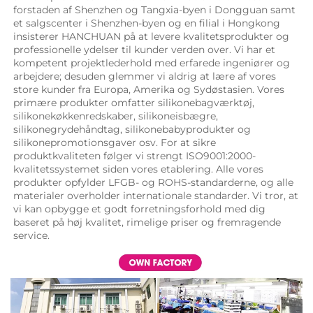
forstaden af Shenzhen og Tangxia-byen i Dongguan samt 
et salgscenter i Shenzhen-byen og en filial i Hongkong 
insisterer HANCHUAN på at levere kvalitetsprodukter og 
professionelle ydelser til kunder verden over. Vi har et 
kompetent projektlederhold med erfarede ingeniører og 
arbejdere; desuden glemmer vi aldrig at lære af vores 
store kunder fra Europa, Amerika og Sydøstasien. Vores 
primære produkter omfatter silikonebagværktøj, 
silikonekøkkenredskaber, silikoneisbægre, 
silikonegrydehåndtag, silikonebabyprodukter og 
silikonepromotionsgaver osv. For at sikre 
produktkvaliteten følger vi strengt ISO9001:2000-
kvalitetssystemet siden vores etablering. Alle vores 
produkter opfylder LFGB- og ROHS-standarderne, og alle 
materialer overholder internationale standarder. Vi tror, at 
vi kan opbygge et godt forretningsforhold med dig 
baseret på høj kvalitet, rimelige priser og fremragende 
service. 