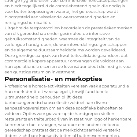
strenge hygiëne-eisen voor commerciële horecatoepassingen
en biedt tegelijkertijd de corrosiebestendigheid die nodig is
voor buitentoepassingen waarbij het gereedschap wordt
blootgesteld aan wisselende weersomstandigheden en
reinigingschemicaliën.
Uitgebreide testprotocollen beoordelen de prestatiekenmerken
van elk gereedschap onder gesimuleerde intensieve
gebruiksomstandigheden, waarmee de integriteit van de
verlengde handgrepen, de warmteverdelingseigenschappen
en de algemene duurzaamheidsclaims worden gevalideerd.
Deze grondige aanpak van kwaliteitsvalidatie garandeert dat
commerciële kopers apparatuur ontvangen die voldoet aan
hun operationele eisen en de levensduur biedt die nodig is voor
een gunstige return on investment.
Personalisatie- en merkopties
Professionele horeca-activiteiten vereisen vaak apparatuur die
hun merkidentiteit weerspiegelt, terwijl functionele
uitmuntendheid behouden blijft; deze
barbecuegereedschapscollectie voldoet aan diverse
aanpassingsvereisten om aan deze specifieke behoeften te
voldoen. Opties voor gravure op de handgrepen stellen
restaurants en traiteurbedrijven in staat hun logo of herkenbare
kenmerken toe te voegen, waardoor een onderscheidend
gereedschap ontstaat dat de merkzichtbaarheid versterkt
tijdens zichtbare kookactiviteiten of buitenevenementen,