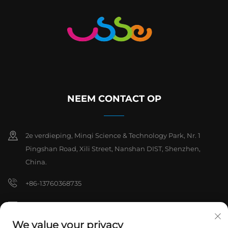
NEEM CONTACT OP
2e verdieping, Minqi Science & Technology Park, Nr. 1
Pingshan Road, Xili Street, Nanshan DIST, Shenzhen,
China.
+86-13760368735
[email protected]
We value your privacy