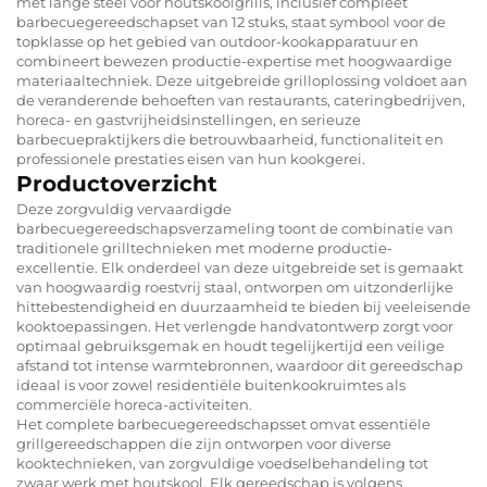
met lange steel voor houtskoolgrills, inclusief compleet
barbecuegereedschapset van 12 stuks, staat symbool voor de
topklasse op het gebied van outdoor-kookapparatuur en
combineert bewezen productie-expertise met hoogwaardige
materiaaltechniek. Deze uitgebreide grilloplossing voldoet aan
de veranderende behoeften van restaurants, cateringbedrijven,
horeca- en gastvrijheidsinstellingen, en serieuze
barbecuepraktijkers die betrouwbaarheid, functionaliteit en
professionele prestaties eisen van hun kookgerei.
Productoverzicht
Deze zorgvuldig vervaardigde
barbecuegereedschapsverzameling toont de combinatie van
traditionele grilltechnieken met moderne productie-
excellentie. Elk onderdeel van deze uitgebreide set is gemaakt
van hoogwaardig roestvrij staal, ontworpen om uitzonderlijke
hittebestendigheid en duurzaamheid te bieden bij veeleisende
kooktoepassingen. Het verlengde handvatontwerp zorgt voor
optimaal gebruiksgemak en houdt tegelijkertijd een veilige
afstand tot intense warmtebronnen, waardoor dit gereedschap
ideaal is voor zowel residentiële buitenkookruimtes als
commerciële horeca-activiteiten.
Het complete barbecuegereedschapsset omvat essentiële
grillgereedschappen die zijn ontworpen voor diverse
kooktechnieken, van zorgvuldige voedselbehandeling tot
zwaar werk met houtskool. Elk gereedschap is volgens