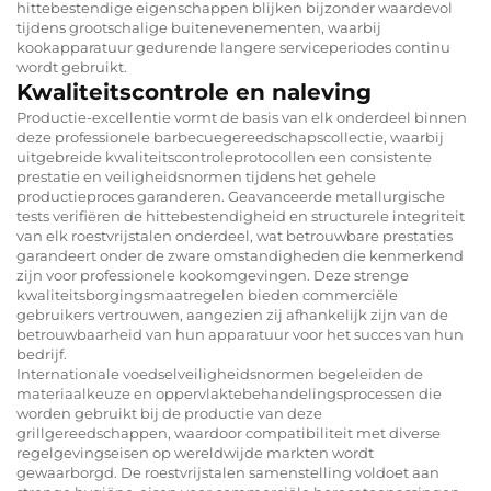
hittebestendige eigenschappen blijken bijzonder waardevol
tijdens grootschalige buitenevenementen, waarbij
kookapparatuur gedurende langere serviceperiodes continu
wordt gebruikt.
Kwaliteitscontrole en naleving
Productie-excellentie vormt de basis van elk onderdeel binnen
deze professionele barbecuegereedschapscollectie, waarbij
uitgebreide kwaliteitscontroleprotocollen een consistente
prestatie en veiligheidsnormen tijdens het gehele
productieproces garanderen. Geavanceerde metallurgische
tests verifiëren de hittebestendigheid en structurele integriteit
van elk roestvrijstalen onderdeel, wat betrouwbare prestaties
garandeert onder de zware omstandigheden die kenmerkend
zijn voor professionele kookomgevingen. Deze strenge
kwaliteitsborgingsmaatregelen bieden commerciële
gebruikers vertrouwen, aangezien zij afhankelijk zijn van de
betrouwbaarheid van hun apparatuur voor het succes van hun
bedrijf.
Internationale voedselveiligheidsnormen begeleiden de
materiaalkeuze en oppervlaktebehandelingsprocessen die
worden gebruikt bij de productie van deze
grillgereedschappen, waardoor compatibiliteit met diverse
regelgevingseisen op wereldwijde markten wordt
gewaarborgd. De roestvrijstalen samenstelling voldoet aan