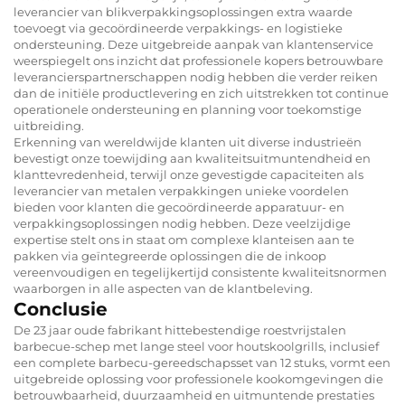
leverancier van blikverpakkingsoplossingen extra waarde
toevoegt via gecoördineerde verpakkings- en logistieke
ondersteuning. Deze uitgebreide aanpak van klantenservice
weerspiegelt ons inzicht dat professionele kopers betrouwbare
leverancierspartnerschappen nodig hebben die verder reiken
dan de initiële productlevering en zich uitstrekken tot continue
operationele ondersteuning en planning voor toekomstige
uitbreiding.
Erkenning van wereldwijde klanten uit diverse industrieën
bevestigt onze toewijding aan kwaliteitsuitmuntendheid en
klanttevredenheid, terwijl onze gevestigde capaciteiten als
leverancier van metalen verpakkingen unieke voordelen
bieden voor klanten die gecoördineerde apparatuur- en
verpakkingsoplossingen nodig hebben. Deze veelzijdige
expertise stelt ons in staat om complexe klanteisen aan te
pakken via geïntegreerde oplossingen die de inkoop
vereenvoudigen en tegelijkertijd consistente kwaliteitsnormen
waarborgen in alle aspecten van de klantbeleving.
Conclusie
De 23 jaar oude fabrikant hittebestendige roestvrijstalen
barbecue-schep met lange steel voor houtskoolgrills, inclusief
een complete barbecu-gereedschapsset van 12 stuks, vormt een
uitgebreide oplossing voor professionele kookomgevingen die
betrouwbaarheid, duurzaamheid en uitmuntende prestaties