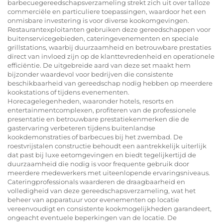
barbecuegereedschapsverzameling strekt zich uit over talloze
commerciële en particuliere toepassingen, waardoor het een
onmisbare investering is voor diverse kookomgevingen.
Restaurantexploitanten gebruiken deze gereedschappen voor
buitenservicegebieden, cateringevenementen en speciale
grillstations, waarbij duurzaamheid en betrouwbare prestaties
direct van invloed zijn op de klanttevredenheid en operationele
efficiëntie. De uitgebreide aard van deze set maakt hem
bijzonder waardevol voor bedrijven die consistente
beschikbaarheid van gereedschap nodig hebben op meerdere
kookstations of tijdens evenementen.
Horecagelegenheden, waaronder hotels, resorts en
entertainmentcomplexen, profiteren van de professionele
presentatie en betrouwbare prestatiekenmerken die de
gastervaring verbeteren tijdens buitenlandse
kookdemonstraties of barbecues bij het zwembad. De
roestvrijstalen constructie behoudt een aantrekkelijk uiterlijk
dat past bij luxe eetomgevingen en biedt tegelijkertijd de
duurzaamheid die nodig is voor frequente gebruik door
meerdere medewerkers met uiteenlopende ervaringsniveaus.
Cateringprofessionals waarderen de draagbaarheid en
volledigheid van deze gereedschapsverzameling, wat het
beheer van apparatuur voor evenementen op locatie
vereenvoudigt en consistente kookmogelijkheden garandeert,
ongeacht eventuele beperkingen van de locatie. De