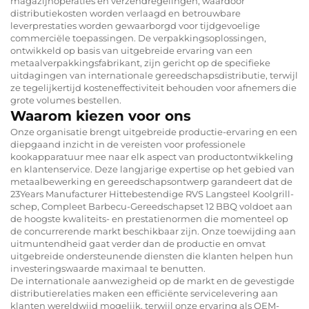
magazijnoperaties en verzendregelingen, waardoor
distributiekosten worden verlaagd en betrouwbare
leverprestaties worden gewaarborgd voor tijdgevoelige
commerciële toepassingen. De verpakkingsoplossingen,
ontwikkeld op basis van uitgebreide ervaring van een
metaalverpakkingsfabrikant, zijn gericht op de specifieke
uitdagingen van internationale gereedschapsdistributie, terwijl
ze tegelijkertijd kosteneffectiviteit behouden voor afnemers die
grote volumes bestellen.
Waarom kiezen voor ons
Onze organisatie brengt uitgebreide productie-ervaring en een
diepgaand inzicht in de vereisten voor professionele
kookapparatuur mee naar elk aspect van productontwikkeling
en klantenservice. Deze langjarige expertise op het gebied van
metaalbewerking en gereedschapsontwerp garandeert dat de
23Years Manufacturer Hittebestendige RVS Langsteel Koolgrill-
schep, Compleet Barbecu-Gereedschapset 12 BBQ voldoet aan
de hoogste kwaliteits- en prestatienormen die momenteel op
de concurrerende markt beschikbaar zijn. Onze toewijding aan
uitmuntendheid gaat verder dan de productie en omvat
uitgebreide ondersteunende diensten die klanten helpen hun
investeringswaarde maximaal te benutten.
De internationale aanwezigheid op de markt en de gevestigde
distributierelaties maken een efficiënte servicelevering aan
klanten wereldwijd mogelijk, terwijl onze ervaring als OEM-