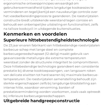
ergonomische ontwerpprincipes vervaardigd om
gebruikersvermoeidheid tijdens langdurige kooksessies te
verminderen en tegelijkertijd een nauwkeurige controle over
het voedselbereidingsproces te garanderen. De roestvrijstalen
constructie biedt uitstekende weerstand tegen corrosie en
behoudt een onberispelijke uitstraling en functionaliteit, zelfs
na talloze kookcycli in uitdagende buitensituaties.
Kenmerken en voordelen
Superieure hittebestendigheidstechnologie
De 23 jaar ervaren fabrikant van hittebestendige roestvrijstalen
barbecue-schep met lange steel en complete
barbecuegereedschapsset (12-delig) maakt gebruik van
geavanceerde metallurgie die extreme temperaturen
weerstaat zonder de structurele integriteit te compromitteren.
Deze hittebestendige technologie garandeert een consistente
prestatie bij diverse kooktoepassingen, van langzaam roken
van delicate eiwitten tot hard searren bij maximale barbecue-
temperaturen. De roestvrijstalen samenstelling behoudt zijn
sterkte-eigenschappen zelfs bij langdurige blootstelling aan
intense hitte, waardoor vervorming, barsten of
prestatievermindering worden voorkomen, zoals vaak optreedt
bij inferieure barbecuegereedschappen.
Uitgebreide handgreepconstructie