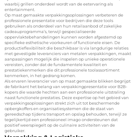
waarbij grillen onderdeel wordt van de eetervaring als
entertainment.
Op maat gemaakte verpakkingsoplossingen verbeteren de
professionele presentatie voor bedrijven die deze tools
gebruiken als onderdeel van hun retailaanbod of zakelijke
cadeauprogramma’s, terwijl gespecialiseerde
oppervlaktebehandelingen kunnen worden afgestemd op
specifieke esthetische voorkeuren of functionele eisen. De
productieflexibiliteit die beschikbaar is via langdurige relaties
met gevestigde leveranciers van metalen verpakkingen, maakt
aanpassingen mogelijk die inspelen op unieke operationele
vereisten, zonder dat de fundamentele kwaliteit en
prestatiekenmerken die dit professionele toolassortiment
kenmerken, in het gedrang komen.
Als ervaren leverancier van op maat gemaakte blikken begrijpt
de fabrikant het belang van verpakkingpresentatie voor B2B-
kopers die waarde hechten aan een professionele uitstraling
naast functionele prestaties. Deze expertise op het gebied van
verpakkingsoplossingen strekt zich uit tot beschermende
opbergkoffers en organisatiesystemen die de staat van
gereedschap tijdens transport en opslag behouden, terwijl ze
tegelijkertijd een professioneel imago ondersteunen dat
positief weerspiegelt op de culinaire activiteiten van de
gebruiker.