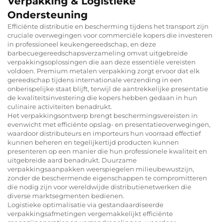
Verpakking & Logistieke
Ondersteuning
Efficiënte distributie en bescherming tijdens het transport zijn
cruciale overwegingen voor commerciële kopers die investeren
in professioneel keukengereedschap, en deze
barbecuegereedschapsverzameling omvat uitgebreide
verpakkingsoplossingen die aan deze essentiële vereisten
voldoen. Premium metalen verpakking zorgt ervoor dat elk
gereedschap tijdens internationale verzending in een
onberispelijke staat blijft, terwijl de aantrekkelijke presentatie
de kwaliteitsinvestering die kopers hebben gedaan in hun
culinaire activiteiten benadrukt.
Het verpakkingsontwerp brengt beschermingsvereisten in
evenwicht met efficiënte opslag- en presentatieoverwegingen,
waardoor distributeurs en importeurs hun voorraad effectief
kunnen beheren en tegelijkertijd producten kunnen
presenteren op een manier die hun professionele kwaliteit en
uitgebreide aard benadrukt. Duurzame
verpakkingsaanpakken weerspiegelen milieubewustzijn,
zonder de beschermende eigenschappen te compromitteren
die nodig zijn voor wereldwijde distributienetwerken die
diverse marktsegmenten bedienen.
Logistieke optimalisatie via gestandaardiseerde
verpakkingsafmetingen vergemakkelijkt efficiënte