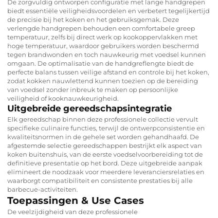
De zorgvuldig ontworpen configuratie met lange handgrepen
biedt essentiële veiligheidsvoordelen en verbetert tegelijkertijd
de precisie bij het koken en het gebruiksgemak. Deze
verlengde handgrepen behouden een comfortabele greep
temperatuur, zelfs bij direct werk op kookoppervlakken met
hoge temperatuur, waardoor gebruikers worden beschermd
tegen brandwonden en toch nauwkeurig met voedsel kunnen
omgaan. De optimalisatie van de handgreflengte biedt de
perfecte balans tussen veilige afstand en controle bij het koken,
zodat kokken nauwlettend kunnen toezien op de bereiding
van voedsel zonder inbreuk te maken op persoonlijke
veiligheid of kooknauwkeurigheid.
Uitgebreide gereedschapsintegratie
Elk gereedschap binnen deze professionele collectie vervult
specifieke culinaire functies, terwijl de ontwerpconsistentie en
kwaliteitsnormen in de gehele set worden gehandhaafd. De
afgestemde selectie gereedschappen bestrijkt elk aspect van
koken buitenshuis, van de eerste voedselvoorbereiding tot de
definitieve presentatie op het bord. Deze uitgebreide aanpak
elimineert de noodzaak voor meerdere leveranciersrelaties en
waarborgt compatibiliteit en consistente prestaties bij alle
barbecue-activiteiten.
Toepassingen & Use Cases
De veelzijdigheid van deze professionele