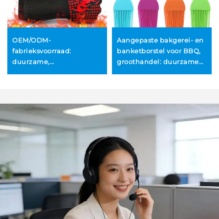
OEM/ODM-
Aangepaste bakgerei- en
fabrieksvoorraad:
banketborstel voor BBQ,
duurzame,
groothandel: duurzame
milieuvriendelijke
BBQ-siliconenborstel voor
siliconen BBQ-
het aanbrengen van olie
grillhandschoenen met
op banket; OEM- en ODM-
hoge
olieborstel
temperatuurbestendigheid,
vuurvast en brandwerend
tegen verbrandingen,
ovenhandschoenen