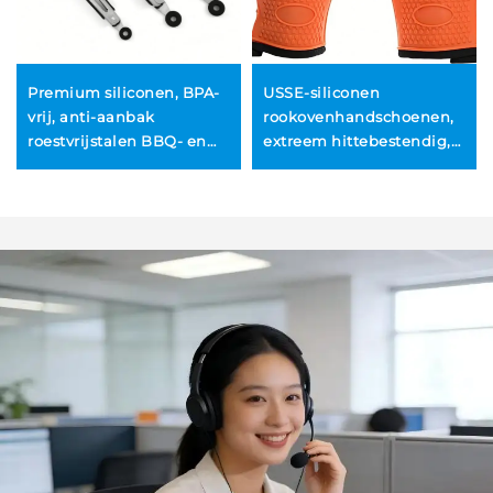
Premium siliconen, BPA-
USSE-siliconen
vrij, anti-aanbak
rookovenhandschoenen,
roestvrijstalen BBQ- en
extreem hittebestendig,
keukentangen
geschikt voor gebruik
direct op uw grill,
frituurpan of pit,
waterdichte grill- en
BBQ-handschoenen