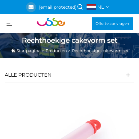
NL
[email protected]
Offerte aanvragen
Rechthoekige cakevorm set
Startpagina
>
Producten
>
Rechthoekige cakevorm set
ALLE PRODUCTEN