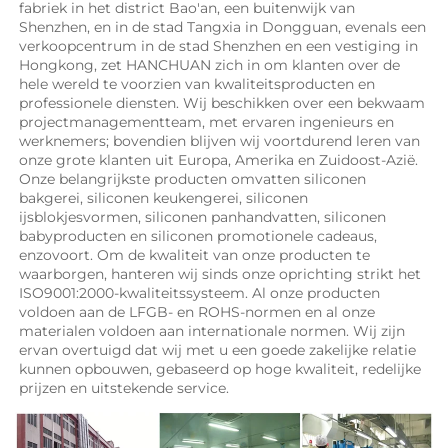
fabriek in het district Bao'an, een buitenwijk van 
Shenzhen, en in de stad Tangxia in Dongguan, evenals een 
verkoopcentrum in de stad Shenzhen en een vestiging in 
Hongkong, zet HANCHUAN zich in om klanten over de 
hele wereld te voorzien van kwaliteitsproducten en 
professionele diensten. Wij beschikken over een bekwaam 
projectmanagementteam, met ervaren ingenieurs en 
werknemers; bovendien blijven wij voortdurend leren van 
onze grote klanten uit Europa, Amerika en Zuidoost-Azië. 
Onze belangrijkste producten omvatten siliconen 
bakgerei, siliconen keukengerei, siliconen 
ijsblokjesvormen, siliconen panhandvatten, siliconen 
babyproducten en siliconen promotionele cadeaus, 
enzovoort. Om de kwaliteit van onze producten te 
waarborgen, hanteren wij sinds onze oprichting strikt het 
ISO9001:2000-kwaliteitssysteem. Al onze producten 
voldoen aan de LFGB- en ROHS-normen en al onze 
materialen voldoen aan internationale normen. Wij zijn 
ervan overtuigd dat wij met u een goede zakelijke relatie 
kunnen opbouwen, gebaseerd op hoge kwaliteit, redelijke 
prijzen en uitstekende service. 