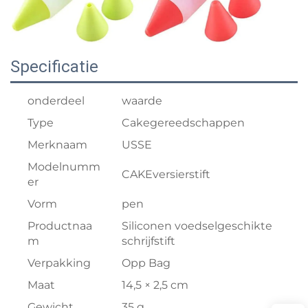
Specificatie
onderdeel
waarde
Type
Cakegereedschappen
Merknaam
USSE
Modelnumm
CAKEversierstift
er
Vorm
pen
Productnaa
Siliconen voedselgeschikte
m
schrijfstift
Verpakking
Opp Bag
Maat
14,5 × 2,5 cm
Gewicht
35 g