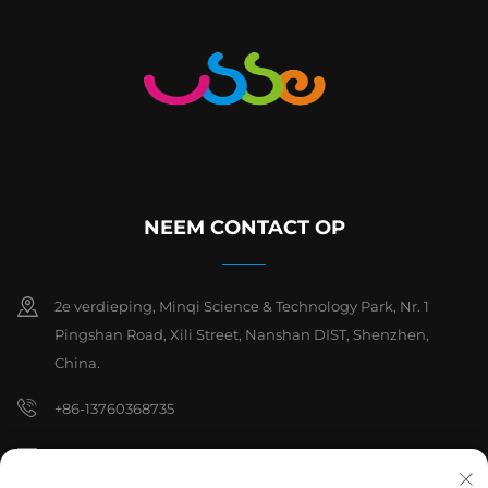
NEEM CONTACT OP
2e verdieping, Minqi Science & Technology Park, Nr. 1
Pingshan Road, Xili Street, Nanshan DIST, Shenzhen,
China.
+86-13760368735
[email protected]