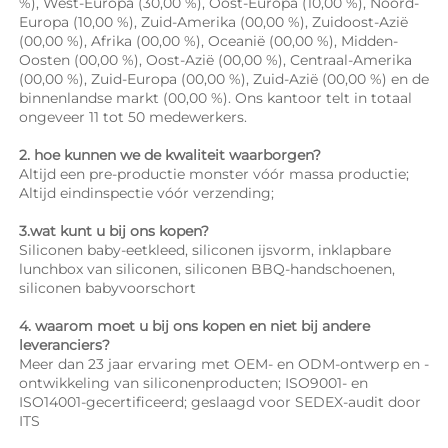
%), West-Europa (30,00 %), Oost-Europa (10,00 %), Noord-
Europa (10,00 %), Zuid-Amerika (00,00 %), Zuidoost-Azië 
(00,00 %), Afrika (00,00 %), Oceanië (00,00 %), Midden-
Oosten (00,00 %), Oost-Azië (00,00 %), Centraal-Amerika 
(00,00 %), Zuid-Europa (00,00 %), Zuid-Azië (00,00 %) en de 
binnenlandse markt (00,00 %). Ons kantoor telt in totaal 
ongeveer 11 tot 50 medewerkers. 
2. hoe kunnen we de kwaliteit waarborgen? 
Altijd een pre-productie monster vóór massa productie; 
Altijd eindinspectie vóór verzending; 
3.wat kunt u bij ons kopen? 
Siliconen baby-eetkleed, siliconen ijsvorm, inklapbare 
lunchbox van siliconen, siliconen BBQ-handschoenen, 
siliconen babyvoorschort 
4. waarom moet u bij ons kopen en niet bij andere 
leveranciers? 
Meer dan 23 jaar ervaring met OEM- en ODM-ontwerp en -
ontwikkeling van siliconenproducten; ISO9001- en 
ISO14001-gecertificeerd; geslaagd voor SEDEX-audit door 
ITS 