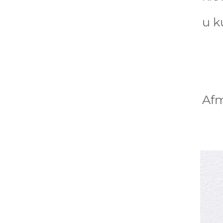
u k
Afm