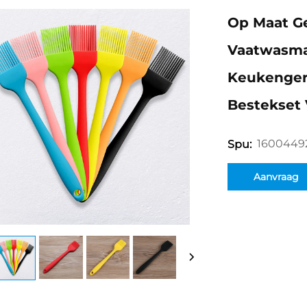
Op Maat Ge
Vaatwasma
Keukengere
Bestekset 
1600449
Spu:
Aanvraag