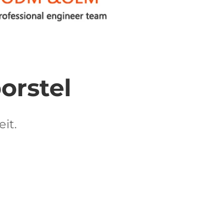
orstel 
it. 