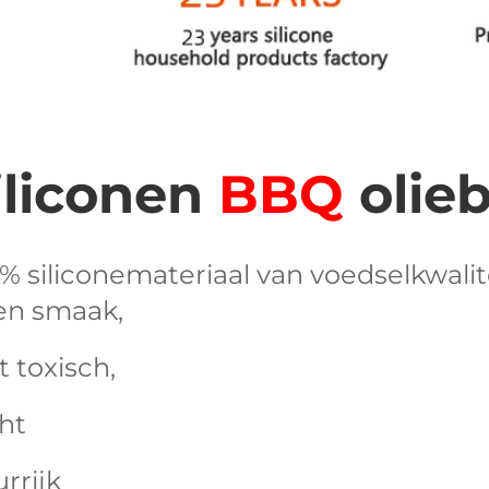
iliconen 
BBQ 
olieb
% siliconemateriaal van voedselkwalite
n smaak, 
t toxisch, 
ht 
rrijk   