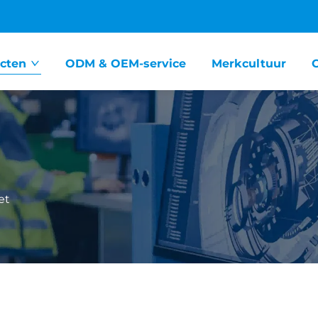
cten
ODM & OEM-service
Merkcultuur
et