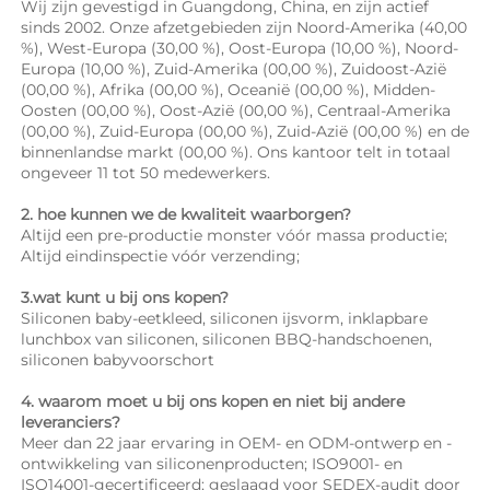
Wij zijn gevestigd in Guangdong, China, en zijn actief 
sinds 2002. Onze afzetgebieden zijn Noord-Amerika (40,00 
%), West-Europa (30,00 %), Oost-Europa (10,00 %), Noord-
Europa (10,00 %), Zuid-Amerika (00,00 %), Zuidoost-Azië 
(00,00 %), Afrika (00,00 %), Oceanië (00,00 %), Midden-
Oosten (00,00 %), Oost-Azië (00,00 %), Centraal-Amerika 
(00,00 %), Zuid-Europa (00,00 %), Zuid-Azië (00,00 %) en de 
binnenlandse markt (00,00 %). Ons kantoor telt in totaal 
ongeveer 11 tot 50 medewerkers. 
2. hoe kunnen we de kwaliteit waarborgen? 
Altijd een pre-productie monster vóór massa productie; 
Altijd eindinspectie vóór verzending; 
3.wat kunt u bij ons kopen? 
Siliconen baby-eetkleed, siliconen ijsvorm, inklapbare 
lunchbox van siliconen, siliconen BBQ-handschoenen, 
siliconen babyvoorschort 
4. waarom moet u bij ons kopen en niet bij andere 
leveranciers? 
Meer dan 22 jaar ervaring in OEM- en ODM-ontwerp en -
ontwikkeling van siliconenproducten; ISO9001- en 
ISO14001-gecertificeerd; geslaagd voor SEDEX-audit door 