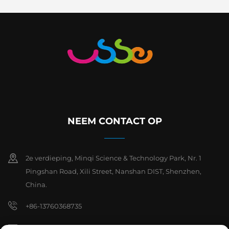
NEEM CONTACT OP
2e verdieping, Minqi Science & Technology Park, Nr. 1
Pingshan Road, Xili Street, Nanshan DIST, Shenzhen,
China.
+86-13760368735
[email protected]