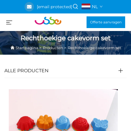
NL
[email protected]
Offerte aanvragen
Rechthoekige cakevorm set
Startpagina
>
Producten
>
Rechthoekige cakevorm set
ALLE PRODUCTEN