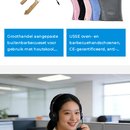
Groothandel aangepaste
USSE oven- en
buitenbarbecueset voor
barbecuehandschoenen,
gebruik met houtskool,
CE-gecertificeerd, anti-
geschikt voor
slip, hittebestendig (-40
thuisgebruik; inclusief
°C tot 230 °C),
tangen, keukenmes met
milieuvriendelijk,
houten handvat, spatel
vaatwasmachinebestendig,
en vork
siliconen, modern design