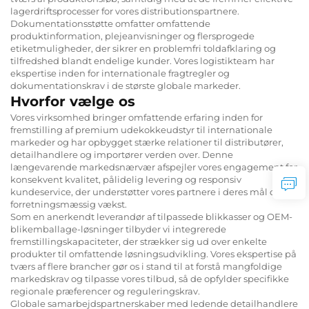
lagerdriftsprocesser for vores distributionspartnere.
Dokumentationsstøtte omfatter omfattende
produktinformation, plejeanvisninger og flersprogede
etiketmuligheder, der sikrer en problemfri toldafklaring og
tilfredshed blandt endelige kunder. Vores logistikteam har
ekspertise inden for internationale fragtregler og
dokumentationskrav i de største globale markeder.
Hvorfor vælge os
Vores virksomhed bringer omfattende erfaring inden for
fremstilling af premium udekokkeudstyr til internationale
markeder og har opbygget stærke relationer til distributører,
detailhandlere og importører verden over. Denne
længevarende markedsnærvær afspejler vores engagement for
konsekvent kvalitet, pålidelig levering og responsiv
kundeservice, der understøtter vores partnere i deres mål om
forretningsmæssig vækst.
Som en anerkendt leverandør af tilpassede blikkasser og OEM-
blikemballage-løsninger tilbyder vi integrerede
fremstillingskapaciteter, der strækker sig ud over enkelte
produkter til omfattende løsningsudvikling. Vores ekspertise på
tværs af flere brancher gør os i stand til at forstå mangfoldige
markedskrav og tilpasse vores tilbud, så de opfylder specifikke
regionale præferencer og reguleringskrav.
Globale samarbejdspartnerskaber med ledende detailhandlere