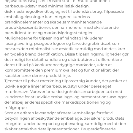
højkvalitets BBQ-sæt i rustfrit stål – et multifunktionelt
barbecue-udstyr med minimalistisk design,
diskmaskinegodkendt og egnet til udendørs brug. Tilpassede
emballageløsninger kan integrere kundens
brandingelementer og skabe sammenhængende
produktpræsentationer, der harmonerer med eksisterende
brandidentiteter og markedsføringsstrategier.
Mulighederne for tilpasning af håndtag inkluderer
lasergravering, prægede logoer og farvede grebindsæt, som
bevares den minimalistiske æstetik, samtidig med at de sikrer
en tydelig brandidentifikation. Disse tilpasningsmuligheder gør
det muligt for detailhandlere og distributører at differentiere
deres tilbud på konkurrencedygtige markeder, uden at
kompromittere den premiumkvalitet og funktionalitet, der
karakteriserer denne produktlinje.
Tjenester til privat mærkning tilpasser sig kunder, der ønsker at
udvikle egne linjer af barbecueudstyr under deres eget
mærkenavn. Vores erfarna designhold samarbejder tæt med
kunderne for at udvikle emballage- og præsentationsløsninger,
der afspejler deres specifikke markedspositionering og
målgruppe.
Som en erfaren leverandør af metal-emballage forstår vi
betydningen af beskyttende emballage, der sikrer produktets
integritet under transport og opbevaring, samtidig med at den
skaber attraktive detailpræsentationer. Brugerdefinerede