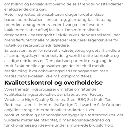
omstilling og konsekvent overholdelse af rengøringsstandarder
er afgørende driftskrav.
Hotell- og restaurationssektoren drager fordel af disse
barbecue-redskaber i ferieanlæg, glamping-faciliteter og
udendørs arrangementssteder, hvor gæster forventer
køkkenredskaber af høj kvalitet. Den minimalistiske
designestetik passer godt til eksklusive udendørs spisemiljøer,
mens flerfunktionelle muligheder reducerer lagerkravene for
hotell- og restaurationsdriftsledere.
Entusiaster inden for rekreativ køretøjsbrug og detailhandlere
af campingudstyr finder betydelig værdi i dette kompakte og
alsidige redskabssæt. Den pladsbesparende design og de
multifunktionelle egenskaber gør det ideelt til mobilt
madlavning, hvor opbevaringsplads er begrænset, men
madlavningsydelsen ikke må kompromitteres.
Kvalitetskontrol og overholdelse
Vores fremstillingsprocesser omfatter omfattende
kvalitetssikringsprotokoller, der sikrer, at hver Factory
Wholesale High Quality Stainless Steel BBQ Set Multi-Tool
Barbecue Utensils Minimalist Design Dishwasher Safe Outdoor
opfylder strenge internationale standarder. Hver
produktionsbælg gennemgår omhyggelige testprocedurer, der
vurderer materialeintegritet, dimensionsnøjagtighed og
funktionsmæssig ydeevne under simulerede brugsforhold.