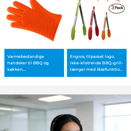
Varmebestandige
Engros, tilpasset logo,
handsker til BBQ og
ikke-klistrende BBQ-grill-
køkken,
tænger med låsefunktion
silikongummihandsker til
til madtilberedning i
ovn, vandtætte ikke-
køkkenet, silikontænger
glidende grydehandsker
med fod
til barbecue og
madlavning