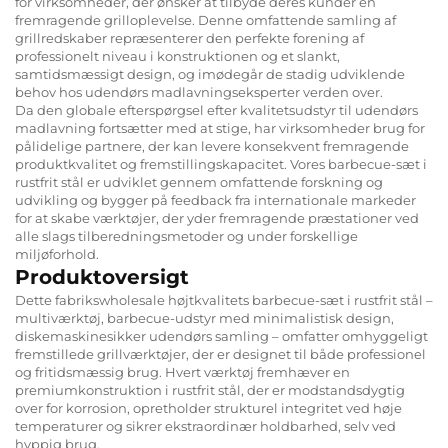
for virksomheder, der ønsker at tilbyde deres kunder en
fremragende grilloplevelse. Denne omfattende samling af
grillredskaber repræsenterer den perfekte forening af
professionelt niveau i konstruktionen og et slankt,
samtidsmæssigt design, og imødegår de stadig udviklende
behov hos udendørs madlavningseksperter verden over.
Da den globale efterspørgsel efter kvalitetsudstyr til udendørs
madlavning fortsætter med at stige, har virksomheder brug for
pålidelige partnere, der kan levere konsekvent fremragende
produktkvalitet og fremstillingskapacitet. Vores barbecue-sæt i
rustfrit stål er udviklet gennem omfattende forskning og
udvikling og bygger på feedback fra internationale markeder
for at skabe værktøjer, der yder fremragende præstationer ved
alle slags tilberedningsmetoder og under forskellige
miljøforhold.
Produktoversigt
Dette fabrikswholesale højtkvalitets barbecue-sæt i rustfrit stål –
multiværktøj, barbecue-udstyr med minimalistisk design,
diskemaskinesikker udendørs samling – omfatter omhyggeligt
fremstillede grillværktøjer, der er designet til både professionel
og fritidsmæssig brug. Hvert værktøj fremhæver en
premiumkonstruktion i rustfrit stål, der er modstandsdygtig
over for korrosion, opretholder strukturel integritet ved høje
temperaturer og sikrer ekstraordinær holdbarhed, selv ved
hyppig brug.