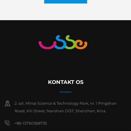
KONTAKT OS
2. sal, Minqi Science & Technology Park, nr. 1 Pingshan
Road, Xili Street, Nanshan DIST, Shenzhen, Kina.
+86-13760368735