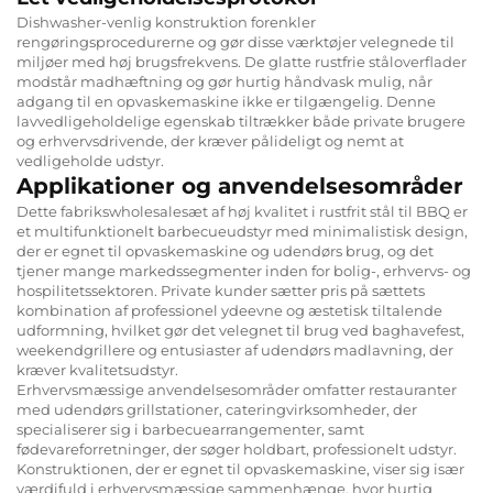
Dishwasher-venlig konstruktion forenkler
rengøringsprocedurerne og gør disse værktøjer velegnede til
miljøer med høj brugsfrekvens. De glatte rustfrie ståloverflader
modstår madhæftning og gør hurtig håndvask mulig, når
adgang til en opvaskemaskine ikke er tilgængelig. Denne
lavvedligeholdelige egenskab tiltrækker både private brugere
og erhvervsdrivende, der kræver pålideligt og nemt at
vedligeholde udstyr.
Applikationer og anvendelsesområder
Dette fabrikswholesalesæt af høj kvalitet i rustfrit stål til BBQ er
et multifunktionelt barbecueudstyr med minimalistisk design,
der er egnet til opvaskemaskine og udendørs brug, og det
tjener mange markedssegmenter inden for bolig-, erhvervs- og
hospilitetssektoren. Private kunder sætter pris på sættets
kombination af professionel ydeevne og æstetisk tiltalende
udformning, hvilket gør det velegnet til brug ved baghavefest,
weekendgrillere og entusiaster af udendørs madlavning, der
kræver kvalitetsudstyr.
Erhvervsmæssige anvendelsesområder omfatter restauranter
med udendørs grillstationer, cateringvirksomheder, der
specialiserer sig i barbecuearrangementer, samt
fødevareforretninger, der søger holdbart, professionelt udstyr.
Konstruktionen, der er egnet til opvaskemaskine, viser sig især
værdifuld i erhvervsmæssige sammenhænge, hvor hurtig