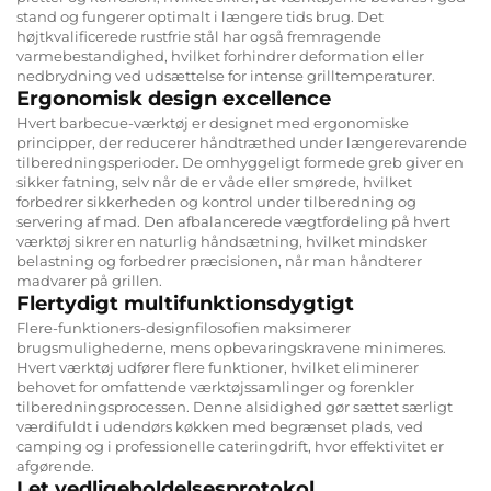
stand og fungerer optimalt i længere tids brug. Det
højtkvalificerede rustfrie stål har også fremragende
varmebestandighed, hvilket forhindrer deformation eller
nedbrydning ved udsættelse for intense grilltemperaturer.
Ergonomisk design excellence
Hvert barbecue-værktøj er designet med ergonomiske
principper, der reducerer håndtræthed under længerevarende
tilberedningsperioder. De omhyggeligt formede greb giver en
sikker fatning, selv når de er våde eller smørede, hvilket
forbedrer sikkerheden og kontrol under tilberedning og
servering af mad. Den afbalancerede vægtfordeling på hvert
værktøj sikrer en naturlig håndsætning, hvilket mindsker
belastning og forbedrer præcisionen, når man håndterer
madvarer på grillen.
Flertydigt multifunktionsdygtigt
Flere-funktioners-designfilosofien maksimerer
brugsmulighederne, mens opbevaringskravene minimeres.
Hvert værktøj udfører flere funktioner, hvilket eliminerer
behovet for omfattende værktøjssamlinger og forenkler
tilberedningsprocessen. Denne alsidighed gør sættet særligt
værdifuldt i udendørs køkken med begrænset plads, ved
camping og i professionelle cateringdrift, hvor effektivitet er
afgørende.
Let vedligeholdelsesprotokol