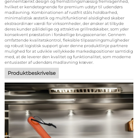
gennemtænkt design og fremstillingsmæssig fremragenhed,
hvilket er kendetegnende for premium udstyr til udendørs
madlavning. Kombinationen af rustfrit ståls holdbarhed,
minimalistisk æstetik og multifunktionel alsidighed skaber
ekstraordinær værdi for virksomheder, der ønsker at tilbyde
deres kunder pålidelige og attraktive grillredskaber, som yder
konsekvent præstation i forskellige brugsscenarier. Gennem
omfattende kvalitetskontrol, fleksible tilpassningsmuligheder
og robust logistisk support giver denne produktlinje partnere
mulighed for at udvikle vellykkede markedspositioner samtidig
med, at de leverer den kvalitet og funktionalitet, som moderne
entusiaster af udendørs madlavning kræver.
Produktbeskrivelse