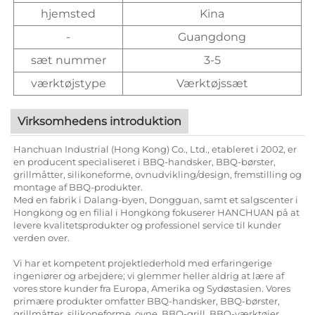
hjemsted
Kina
-
Guangdong
sæt nummer
3-5
værktøjstype
Værktøjssæt
Virksomhedens introduktion
Hanchuan Industrial (Hong Kong) Co., Ltd., etableret i 2002, er
en producent specialiseret i BBQ-handsker, BBQ-børster,
grillmåtter, silikoneforme, ovnudvikling/design, fremstilling og
montage af BBQ-produkter.
Med en fabrik i Dalang-byen, Dongguan, samt et salgscenter i
Hongkong og en filial i Hongkong fokuserer HANCHUAN på at
levere kvalitetsprodukter og professionel service til kunder
verden over.
Vi har et kompetent projektlederhold med erfaringerige
ingeniører og arbejdere; vi glemmer heller aldrig at lære af
vores store kunder fra Europa, Amerika og Sydøstasien. Vores
primære produkter omfatter BBQ-handsker, BBQ-børster,
grillmåtter, silikoneforme, ovne, BBQ-grill, BBQ-værktøjer,