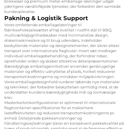
blikkasser og premium metal-emballage-løsninger udgør
yderligere værditilføjede tjenester, der forbedrer den samlede
kundeoplevelse.
Pakning & Logistik Support
Vores omfattende emballageløsninger til
fabrikswholesalesættet af høj kvalitet i rustfrit stål til BBQ,
multiværktøjsgrillredskaber med minimalistisk design,
diskemaskinesikre og til brug udendørs, indeholder
beskyttende materialer og designelementer, der sikrer sikker
transport over internationale fragtruter. Hvert sæt modtager
individuel emballagebehandling, der forhindrer ridser,
opretholder orden og skaber attraktive detailpræsentationer.
Bæredygtige emballageinitiativer anvender genbrugelige
materialer og effektiv udnyttelse af plads, hvilket reducerer
transportomkostningerne og mindsker miljøpåvirkningen.
Vores emballagedesignhold vurderer løbende nye materialer
og teknikker, der forbedrer beskyttelsen samtidig med, at de
understøtter kundens bæredygtigheds mål og lovmæssige
krav.
Masterkartonkonfigurationer er optimeret til internationale
fragtcontainer-specifikationer for at maksimere
lasteffektiviteten og reducere transportomkostningerne pr.
enhed. Detaljerede pakkeanvisninger og
håndteringsvejledninger sikrer en konsekvent pakkekvalitet på
tværs af produktionsløb, samtidig med at de fremmer effektive