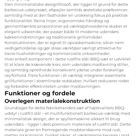
Den minimalistiske designfilosofi, der ligger til grund for dette
barbecue-udstyrssæt, afspejler samtids æstetiske præferencer,
samtidig med at den fastholder en urokkelig fokus på praktisk
funktionalitet. Reine linjer, ergonomiske håndtag og
gennemtænkte proportioner på værktøjshovederne skaber et
elegant udseende, der passer både til moderne udendørs
køkkenindretninger og traditionelle grillområder.
Konstruktionen, der er egnet til opvaskemaskine, sikrer nem
vedligeholdelse og gør disse værktøjer særligt attraktive for
travle husholdninger og kommercielle virksomheder.
Hver enkelt komponent i dette rustfrie stål-BBQ-sæt er udviklet
til at klare de krævende krav, som udendørs madlavning stiller,
og samtidig opretholde konsekvent ydelse under forskellige
vejrforhold. Flere funktioner i ét værktøj integrerer essentielle
grillfunktioner i strømlinede redskaber, hvilket reducerer rodet
og forbedrer effektiviteten under madlavningen.
Funktioner og fordele
Overlegen materialekonstruktion
Grundlaget for dette fabrikshandels sæt af højtkvalitets BBQ-
udstyr i rustfrit stål – et multifunktionelt barbecue-værktøj med
minimalistisk design, der er spyllemaskine-sikkert til brug
udendørs – ligger i dets premium materiale af rustfrit stål. Dette
materiale giver en fremragende modstandsevne mod rust,
pletter og korrosion, hvilket sikrer, at værktøjerne bevares i god