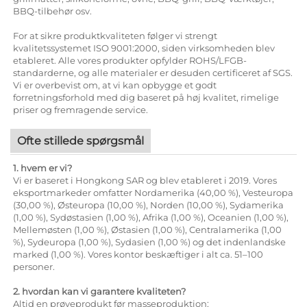
BBQ-tilbehør osv.
For at sikre produktkvaliteten følger vi strengt
kvalitetssystemet ISO 9001:2000, siden virksomheden blev
etableret. Alle vores produkter opfylder ROHS/LFGB-
standarderne, og alle materialer er desuden certificeret af SGS.
Vi er overbevist om, at vi kan opbygge et godt
forretningsforhold med dig baseret på høj kvalitet, rimelige
priser og fremragende service.
Ofte stillede spørgsmål
1. hvem er vi?
Vi er baseret i Hongkong SAR og blev etableret i 2019. Vores
eksportmarkeder omfatter Nordamerika (40,00 %), Vesteuropa
(30,00 %), Østeuropa (10,00 %), Norden (10,00 %), Sydamerika
(1,00 %), Sydøstasien (1,00 %), Afrika (1,00 %), Oceanien (1,00 %),
Mellemøsten (1,00 %), Østasien (1,00 %), Centralamerika (1,00
%), Sydeuropa (1,00 %), Sydasien (1,00 %) og det indenlandske
marked (1,00 %). Vores kontor beskæftiger i alt ca. 51–100
personer.
2. hvordan kan vi garantere kvaliteten?
Altid en prøveprodukt før masseproduktion;