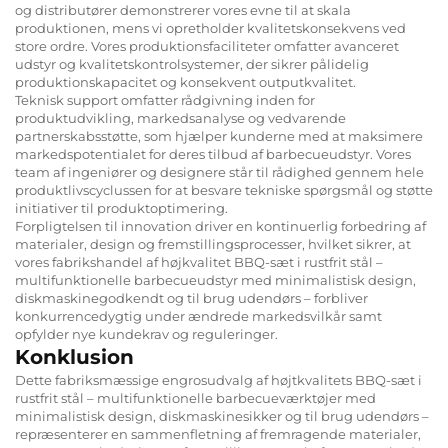
og distributører demonstrerer vores evne til at skala
produktionen, mens vi opretholder kvalitetskonsekvens ved
store ordre. Vores produktionsfaciliteter omfatter avanceret
udstyr og kvalitetskontrolsystemer, der sikrer pålidelig
produktionskapacitet og konsekvent outputkvalitet.
Teknisk support omfatter rådgivning inden for
produktudvikling, markedsanalyse og vedvarende
partnerskabsstøtte, som hjælper kunderne med at maksimere
markedspotentialet for deres tilbud af barbecueudstyr. Vores
team af ingeniører og designere står til rådighed gennem hele
produktlivscyclussen for at besvare tekniske spørgsmål og støtte
initiativer til produktoptimering.
Forpligtelsen til innovation driver en kontinuerlig forbedring af
materialer, design og fremstillingsprocesser, hvilket sikrer, at
vores fabrikshandel af højkvalitet BBQ-sæt i rustfrit stål –
multifunktionelle barbecueudstyr med minimalistisk design,
diskmaskinegodkendt og til brug udendørs – forbliver
konkurrencedygtig under ændrede markedsvilkår samt
opfylder nye kundekrav og reguleringer.
Konklusion
Dette fabriksmæssige engrosudvalg af højtkvalitets BBQ-sæt i
rustfrit stål – multifunktionelle barbecueværktøjer med
minimalistisk design, diskmaskinesikker og til brug udendørs –
repræsenterer en sammenfletning af fremragende materialer,