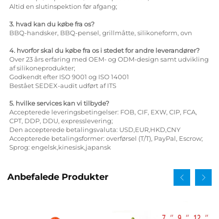
Altid en slutinspektion før afgang;
3. hvad kan du købe fra os?
BBQ-handsker, BBQ-pensel, grillmåtte, silikoneform, ovn
4. hvorfor skal du købe fra os i stedet for andre leverandører?
Over 23 års erfaring med OEM- og ODM-design samt udvikling
af silikoneprodukter;
Godkendt efter ISO 9001 og ISO 14001
Bestået SEDEX-audit udført af ITS
5. hvilke services kan vi tilbyde?
Accepterede leveringsbetingelser: FOB, CIF, EXW, CIP, FCA,
CPT, DDP, DDU, expresslevering;
Den accepterede betalingsvaluta: USD,EUR,HKD,CNY
Accepterede betalingsformer: overførsel (T/T), PayPal, Escrow;
Sprog: engelsk,kinesisk,japansk
Anbefalede Produkter