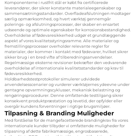
Komponenterne i rustfrit stål er købt fra certificerede
leverandører, der sikrer konstante materialeegenskaber og
sammensætningsstandarder. Overfladeafslutningen modtager
særlig opmærksomhed, og hvert værktøj gennemgår
polerings- og afslutningsprocesser, der skaber en ensartet
udseende og optimale egenskaber for korrosionsbestandighed.
Overholdelse af fødevaresikkerhed udgør et grundlæggende
aspekt af vores kvalitetsstyringsramme. Alle materialer og
fremstillingsprocesser overholder relevante regler for
materialer, der kommer i kontakt med fødevarer, hvilket sikrer
sikker brug i en bred vifte af tilberedningsanvendelser.
Regelmæssige eksterne revisioner bekræfter den vedvarende
overholdelse af internationale kvalitetsstandarder og krav til
fødevaresikkerhed.
Holdbarhedstestprotokoller simulerer udvidede
anvendelsesscenarier og vurderer værktøjernes ydeevne under
gentagne opvarmningscyklusser, mekanisk belastning og
rengøringsprocedurer. Denne omfattende testtilgang sikrer
konsekvent produktpræstation og levetid, der opfylder eller
overgår kundens forventninger i rigtige brugsmiljøer.
Tilpasning & Branding Muligheder
Med forståelse for de mangefacetterede brandingkrav fra vores
internationale kunder tilbyder vi omfattende muligheder for
tilpasning af dette fabriksmæssige, engrosbaserede,