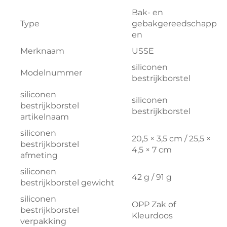
Bak- en
Type
gebakgereedschapp
en
Merknaam
USSE
siliconen
Modelnummer
bestrijkborstel
siliconen
siliconen
bestrijkborstel
bestrijkborstel
artikelnaam
siliconen
20,5 × 3,5 cm / 25,5 ×
bestrijkborstel
4,5 × 7 cm
afmeting
siliconen
42 g / 91 g
bestrijkborstel gewicht
siliconen
OPP Zak of
bestrijkborstel
Kleurdoos
verpakking