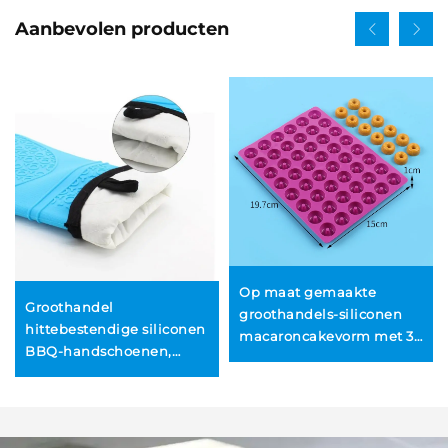
Aanbevolen producten
Op maat gemaakte
Groothandel
groothandels-siliconen
hittebestendige siliconen
macaroncakevorm met 30
BBQ-handschoenen,
gaten, gemakkelijk te
aangepaste keukenkook-
reinigen, herbruikbaar,
en grillhandschoenen,
zacht, eenvoudig te
OEM- en ODM-BCQ-
wassen, hittebestendig,
handschoenen
enkelzijdig, DIY-