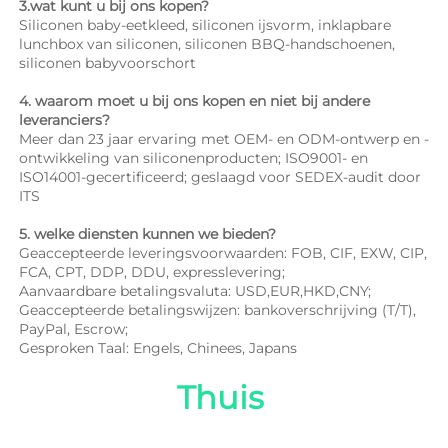
3.wat kunt u bij ons kopen? 
Siliconen baby-eetkleed, siliconen ijsvorm, inklapbare 
lunchbox van siliconen, siliconen BBQ-handschoenen, 
siliconen babyvoorschort 
4. waarom moet u bij ons kopen en niet bij andere 
leveranciers? 
Meer dan 23 jaar ervaring met OEM- en ODM-ontwerp en -
ontwikkeling van siliconenproducten; ISO9001- en 
ISO14001-gecertificeerd; geslaagd voor SEDEX-audit door 
ITS 
5. welke diensten kunnen we bieden? 
Geaccepteerde leveringsvoorwaarden: FOB, CIF, EXW, CIP, 
FCA, CPT, DDP, DDU, expresslevering; 
Aanvaardbare betalingsvaluta: USD,EUR,HKD,CNY; 
Geaccepteerde betalingswijzen: bankoverschrijving (T/T), 
PayPal, Escrow; 
Gesproken Taal: Engels, Chinees, Japans   
Thuis 