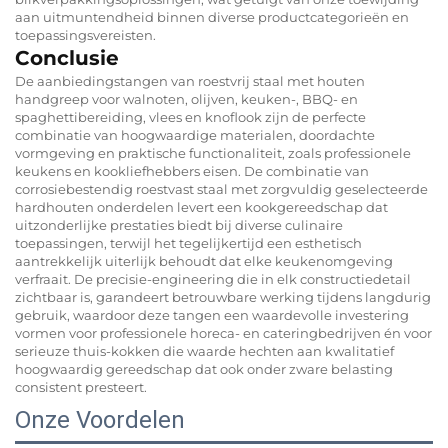
aan uitmuntendheid binnen diverse productcategorieën en
toepassingsvereisten.
Conclusie
De aanbiedingstangen van roestvrij staal met houten
handgreep voor walnoten, olijven, keuken-, BBQ- en
spaghettibereiding, vlees en knoflook zijn de perfecte
combinatie van hoogwaardige materialen, doordachte
vormgeving en praktische functionaliteit, zoals professionele
keukens en kookliefhebbers eisen. De combinatie van
corrosiebestendig roestvast staal met zorgvuldig geselecteerde
hardhouten onderdelen levert een kookgereedschap dat
uitzonderlijke prestaties biedt bij diverse culinaire
toepassingen, terwijl het tegelijkertijd een esthetisch
aantrekkelijk uiterlijk behoudt dat elke keukenomgeving
verfraait. De precisie-engineering die in elk constructiedetail
zichtbaar is, garandeert betrouwbare werking tijdens langdurig
gebruik, waardoor deze tangen een waardevolle investering
vormen voor professionele horeca- en cateringbedrijven én voor
serieuze thuis-kokken die waarde hechten aan kwalitatief
hoogwaardig gereedschap dat ook onder zware belasting
consistent presteert.
Onze Voordelen