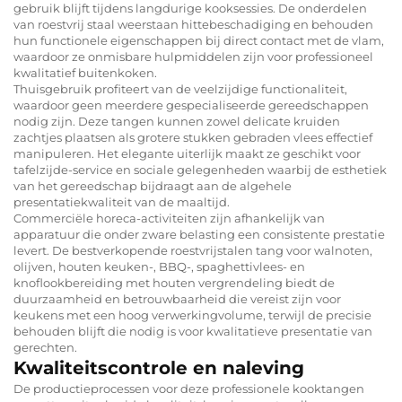
gebruik blijft tijdens langdurige kooksessies. De onderdelen
van roestvrij staal weerstaan hittebeschadiging en behouden
hun functionele eigenschappen bij direct contact met de vlam,
waardoor ze onmisbare hulpmiddelen zijn voor professioneel
kwalitatief buitenkoken.
Thuisgebruik profiteert van de veelzijdige functionaliteit,
waardoor geen meerdere gespecialiseerde gereedschappen
nodig zijn. Deze tangen kunnen zowel delicate kruiden
zachtjes plaatsen als grotere stukken gebraden vlees effectief
manipuleren. Het elegante uiterlijk maakt ze geschikt voor
tafelzijde-service en sociale gelegenheden waarbij de esthetiek
van het gereedschap bijdraagt aan de algehele
presentatiekwaliteit van de maaltijd.
Commerciële horeca-activiteiten zijn afhankelijk van
apparatuur die onder zware belasting een consistente prestatie
levert. De bestverkopende roestvrijstalen tang voor walnoten,
olijven, houten keuken-, BBQ-, spaghettivlees- en
knoflookbereiding met houten vergrendeling biedt de
duurzaamheid en betrouwbaarheid die vereist zijn voor
keukens met een hoog verwerkingvolume, terwijl de precisie
behouden blijft die nodig is voor kwalitatieve presentatie van
gerechten.
Kwaliteitscontrole en naleving
De productieprocessen voor deze professionele kooktangen