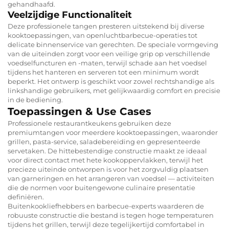
gehandhaafd.
Veelzijdige Functionaliteit
Deze professionele tangen presteren uitstekend bij diverse
kooktoepassingen, van openluchtbarbecue-operaties tot
delicate binnenservice van gerechten. De speciale vormgeving
van de uiteinden zorgt voor een veilige grip op verschillende
voedselfuncturen en -maten, terwijl schade aan het voedsel
tijdens het hanteren en serveren tot een minimum wordt
beperkt. Het ontwerp is geschikt voor zowel rechtshandige als
linkshandige gebruikers, met gelijkwaardig comfort en precisie
in de bediening.
Toepassingen & Use Cases
Professionele restaurantkeukens gebruiken deze
premiumtangen voor meerdere kooktoepassingen, waaronder
grillen, pasta-service, saladebereiding en gepresenteerde
servetaken. De hittebestendige constructie maakt ze ideaal
voor direct contact met hete kookoppervlakken, terwijl het
precieze uiteinde ontworpen is voor het zorgvuldig plaatsen
van garneringen en het arrangeren van voedsel — activiteiten
die de normen voor buitengewone culinaire presentatie
definiëren.
Buitenkookliefhebbers en barbecue-experts waarderen de
robuuste constructie die bestand is tegen hoge temperaturen
tijdens het grillen, terwijl deze tegelijkertijd comfortabel in