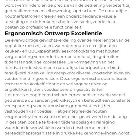
wordt verminderd en de precisie van de bediening verbetert bij
gedetailleerde voedselbewerkingsopdrachten. De natuurlijke
houtnerfpatronen creëren een onderscheidende visuele
uitstraling die de keukenesthetiek versterkt, zonder in te
boeten op professionele functionaliteit.
Ergonomisch Ontwerp Excellentie
De evenwichtige gewichtsverdeling over de hele lengte van de
populaire roestvrijstalen, walnotenhouten en olijfhouten
keuken- en BBQ-spaghettivleesknoflooktang met houten
vergrendeling vermindert vermoeidheid bij de gebruiker
tijdens langdurige kooksessies. De vormgeving van het
handvat ondersteunt een natuurlijke handpositie en biedt
tegelijkertijd een veilige greep voor diverse kooktechnieken en
voedselhandlingsvereisten. Deze ergonomische optimalisatie
verbetert de kookefficiëntie en verlaagt het risico op
ongelukken tijdens voedselbereidingsactiviteiten.
Het precisie-engineered scharniermechanisme werkt soepel
gedurende duizenden gebruikscycli en behoudt een constante
veerspanning voor betrouwbare gripprestaties bij het
vasthouden van voedsel. Het geïntegreerde houten
vergrendelsysteem wordt moeiteloos geactiveerd om de tang
in gesloten positie te fixeren tijdens opslag en reiniging,
waardoor de werkvlakken worden beschermd en de
gereedschapsorganisatie in drukke keukenomgevingen wordt