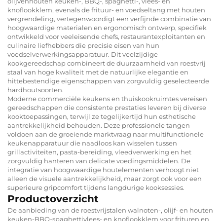
olijvenhouten keuken-, BBQ-, spaghetti-, vlees- en
knoflookklem, evenals de frituur- en voedseltang met houten
vergrendeling, vertegenwoordigt een verfijnde combinatie van
hoogwaardige materialen en ergonomisch ontwerp, specifiek
ontwikkeld voor veeleisende chefs, restaurantexploitanten en
culinaire liefhebbers die precisie eisen van hun
voedselverwerkingsapparatuur. Dit veelzijdige
kookgereedschap combineert de duurzaamheid van roestvrij
staal van hoge kwaliteit met de natuurlijke elegantie en
hittebestendige eigenschappen van zorgvuldig geselecteerde
hardhoutsoorten.
Moderne commerciële keukens en thuiskookruimtes vereisen
gereedschappen die consistente prestaties leveren bij diverse
kooktoepassingen, terwijl ze tegelijkertijd hun esthetische
aantrekkelijkheid behouden. Deze professionele tangen
voldoen aan de groeiende marktvraag naar multifunctionele
keukenapparatuur die naadloos kan wisselen tussen
grillactiviteiten, pasta-bereiding, vleedverwerking en het
zorgvuldig hanteren van delicate voedingsmiddelen. De
integratie van hoogwaardige houtelementen verhoogt niet
alleen de visuele aantrekkelijkheid, maar zorgt ook voor een
superieure gripcomfort tijdens langdurige kooksessies.
Productoverzicht
De aanbieding van de roestvrijstalen walnoten-, olijf- en houten
keuken-BBQ-spaghettivlees- en knoflookklem voor frituren en