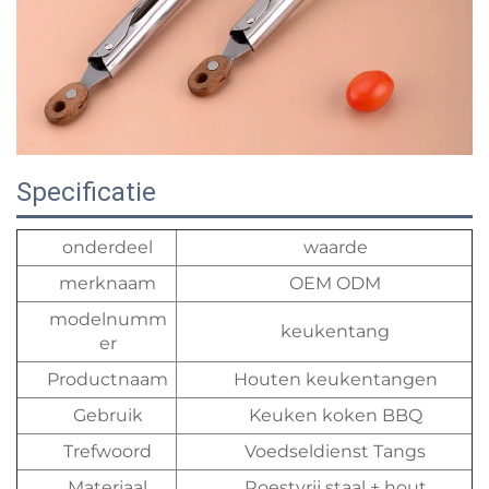
Specificatie
onderdeel
waarde
merknaam
OEM ODM
modelnumm
keukentang
er
Productnaam
Houten keukentangen
Gebruik
Keuken koken BBQ
Trefwoord
Voedseldienst Tangs
Materiaal
Roestvrij staal + hout