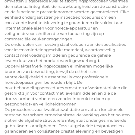
omvatten uitgebreide kwaliteitsborgingsprotocollen waarmee
de materiaalintegriteit, de nauwkeurigheid van de constructie
en de functionele prestatienormen worden gecontroleerd. Elke
eenheid ondergaat strenge inspectieprocedures om een
consistente kwaliteitslevering te garanderen die voldoet aan
internationale eisen voor horeca-apparatuur en
veiligheidsvoorschriften die van toepassing zijn op
commerciële keukenomgevingen.
De onderdelen van roestvrij staal voldoen aan de specificaties
voor levensmiddelengeschikt materiaal, waardoor veilig
contact met voedingsmiddelen gedurende de gehele
levensduur van het product wordt gewaarborgd.
Oppervlakteafwerkingprocessen elimineren mogelijke
bronnen van besmetting, terwijl de esthetische
aantrekkelijkheid die essentieel is voor professionele
horectoepassingen, behouden blijft. De
houtbehandelingsprocedures omvatten afwerkmaterialen die
geschikt zijn voor contact met levensmiddelen en die de
duurzaamheid verbeteren zonder inbreuk te doen op
gezondheids- en veiligheidsnormen.
De procedures voor kwaliteitsvalidatie omvatten functionele
tests van het scharniermechanisme, de werking van het houten
slot en de algehele structurele integriteit onder gesimuleerde
gebruiksomstandigheden. Deze uitgebreide testprotocollen
garanderen een consistente prestatielevering en bevestigen