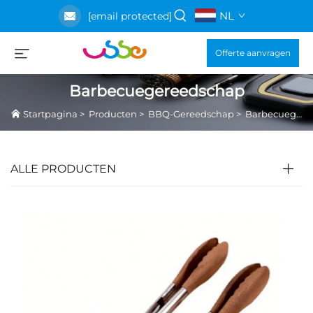
NL
[email protected]
Offerte aanvragen
Barbecuegereedschap
Startpagina
>
Producten
>
BBQ-Gereedschap
>
Barbecuegereedschap
ALLE PRODUCTEN