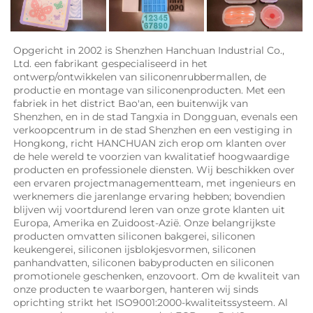
Opgericht in 2002 is Shenzhen Hanchuan Industrial Co., 
Ltd. een fabrikant gespecialiseerd in het 
ontwerp/ontwikkelen van siliconenrubbermallen, de 
productie en montage van siliconenproducten. Met een 
fabriek in het district Bao'an, een buitenwijk van 
Shenzhen, en in de stad Tangxia in Dongguan, evenals een 
verkoopcentrum in de stad Shenzhen en een vestiging in 
Hongkong, richt HANCHUAN zich erop om klanten over 
de hele wereld te voorzien van kwalitatief hoogwaardige 
producten en professionele diensten. Wij beschikken over 
een ervaren projectmanagementteam, met ingenieurs en 
werknemers die jarenlange ervaring hebben; bovendien 
blijven wij voortdurend leren van onze grote klanten uit 
Europa, Amerika en Zuidoost-Azië. Onze belangrijkste 
producten omvatten siliconen bakgerei, siliconen 
keukengerei, siliconen ijsblokjesvormen, siliconen 
panhandvatten, siliconen babyproducten en siliconen 
promotionele geschenken, enzovoort. Om de kwaliteit van 
onze producten te waarborgen, hanteren wij sinds 
oprichting strikt het ISO9001:2000-kwaliteitssysteem. Al 