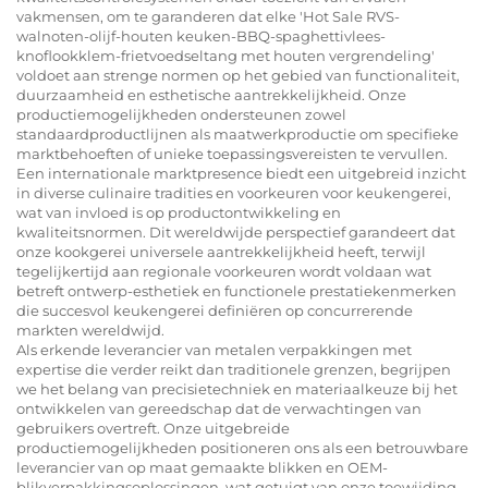
vakmensen, om te garanderen dat elke 'Hot Sale RVS-
walnoten-olijf-houten keuken-BBQ-spaghettivlees-
knoflookklem-frietvoedseltang met houten vergrendeling'
voldoet aan strenge normen op het gebied van functionaliteit,
duurzaamheid en esthetische aantrekkelijkheid. Onze
productiemogelijkheden ondersteunen zowel
standaardproductlijnen als maatwerkproductie om specifieke
marktbehoeften of unieke toepassingsvereisten te vervullen.
Een internationale marktpresence biedt een uitgebreid inzicht
in diverse culinaire tradities en voorkeuren voor keukengerei,
wat van invloed is op productontwikkeling en
kwaliteitsnormen. Dit wereldwijde perspectief garandeert dat
onze kookgerei universele aantrekkelijkheid heeft, terwijl
tegelijkertijd aan regionale voorkeuren wordt voldaan wat
betreft ontwerp-esthetiek en functionele prestatiekenmerken
die succesvol keukengerei definiëren op concurrerende
markten wereldwijd.
Als erkende leverancier van metalen verpakkingen met
expertise die verder reikt dan traditionele grenzen, begrijpen
we het belang van precisietechniek en materiaalkeuze bij het
ontwikkelen van gereedschap dat de verwachtingen van
gebruikers overtreft. Onze uitgebreide
productiemogelijkheden positioneren ons als een betrouwbare
leverancier van op maat gemaakte blikken en OEM-
blikverpakkingsoplossingen, wat getuigt van onze toewijding