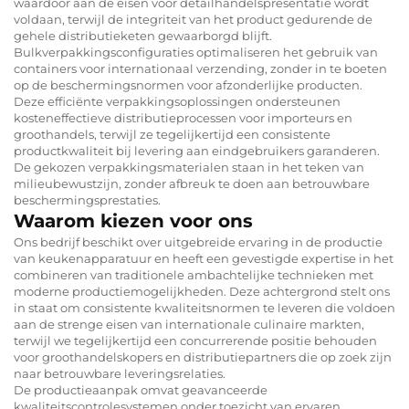
waardoor aan de eisen voor detailhandelspresentatie wordt
voldaan, terwijl de integriteit van het product gedurende de
gehele distributieketen gewaarborgd blijft.
Bulkverpakkingsconfiguraties optimaliseren het gebruik van
containers voor internationaal verzending, zonder in te boeten
op de beschermingsnormen voor afzonderlijke producten.
Deze efficiënte verpakkingsoplossingen ondersteunen
kosteneffectieve distributieprocessen voor importeurs en
groothandels, terwijl ze tegelijkertijd een consistente
productkwaliteit bij levering aan eindgebruikers garanderen.
De gekozen verpakkingsmaterialen staan in het teken van
milieubewustzijn, zonder afbreuk te doen aan betrouwbare
beschermingsprestaties.
Waarom kiezen voor ons
Ons bedrijf beschikt over uitgebreide ervaring in de productie
van keukenapparatuur en heeft een gevestigde expertise in het
combineren van traditionele ambachtelijke technieken met
moderne productiemogelijkheden. Deze achtergrond stelt ons
in staat om consistente kwaliteitsnormen te leveren die voldoen
aan de strenge eisen van internationale culinaire markten,
terwijl we tegelijkertijd een concurrerende positie behouden
voor groothandelskopers en distributiepartners die op zoek zijn
naar betrouwbare leveringsrelaties.
De productieaanpak omvat geavanceerde
kwaliteitscontrolesystemen onder toezicht van ervaren