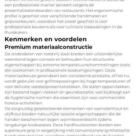
een professionele manier serveert volgens de
presentatiestandaarden van restaurants. Het ergonomische
profiel is geschikt voor verschillende handmaten en
gripvoorkeuren, waardoor het zowel geschikt is voor
professionele keukens als voor culinaire toepassingen in de
thuiskoken.
Kenmerken en voordelen
Premium materiaalconstructie
De onderdelen van roestvrij staal bieden een uitzonderlijke
weerstand tegen corrosie en behouden hun structurele
eigenschappen bij extreme temperatuurschommelingen zoals
die voorkomen in professionele kookomgevingen. Deze
materiaalkeuze garandeert een consistente prestatie, of het nu
wordt gebruikt voor grilltoepassingen bij hoge temperaturen of
voor delicate voedselpresentatietaken. De stalen oppervlakken
zijn bestand tegen vlekken en geurabsorptie, wat bijdraagt aan
de hygiënische normen die essentieel zijn voor commerciële
horeca-activiteiten.
De zorgvuldig geselecteerde elementen van walnotenhout en
olijfhout bieden natuurlijke isolatie-eigenschappen die de
handen beschermen tegen warmteoverdracht tijdens
langdurige kooksessies. Deze hardhoutsoorten bieden een
superieure grip in vergelijking met conventionele synthetische
handvatmaterialen, waardoor vermoeidheid van de handen