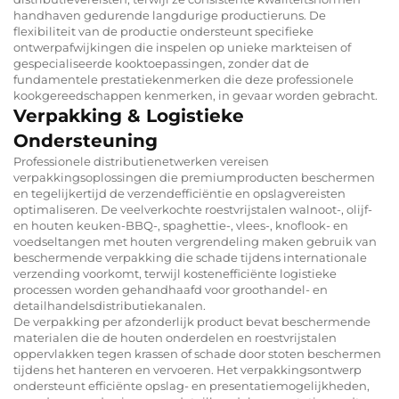
handhaven gedurende langdurige productieruns. De
flexibiliteit van de productie ondersteunt specifieke
ontwerpafwijkingen die inspelen op unieke markteisen of
gespecialiseerde kooktoepassingen, zonder dat de
fundamentele prestatiekenmerken die deze professionele
kookgereedschappen kenmerken, in gevaar worden gebracht.
Verpakking & Logistieke
Ondersteuning
Professionele distributienetwerken vereisen
verpakkingsoplossingen die premiumproducten beschermen
en tegelijkertijd de verzendefficiëntie en opslagvereisten
optimaliseren. De veelverkochte roestvrijstalen walnoot-, olijf-
en houten keuken-BBQ-, spaghettie-, vlees-, knoflook- en
voedseltangen met houten vergrendeling maken gebruik van
beschermende verpakking die schade tijdens internationale
verzending voorkomt, terwijl kostenefficiënte logistieke
processen worden gehandhaafd voor groothandel- en
detailhandelsdistributiekanalen.
De verpakking per afzonderlijk product bevat beschermende
materialen die de houten onderdelen en roestvrijstalen
oppervlakken tegen krassen of schade door stoten beschermen
tijdens het hanteren en vervoeren. Het verpakkingsontwerp
ondersteunt efficiënte opslag- en presentatiemogelijkheden,