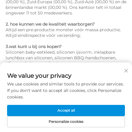
(00,00 %), Zuid-Europa (00,00 %), Zuid-Azië (00,00 %) en de 
binnenlandse markt (00,00 %). Ons kantoor telt in totaal 
ongeveer 11 tot 50 medewerkers. 
2. hoe kunnen we de kwaliteit waarborgen? 
Altijd een pre-productie monster vóór massa productie; 
Altijd eindinspectie vóór verzending; 
3.wat kunt u bij ons kopen? 
Siliconen baby-eetkleed, siliconen ijsvorm, inklapbare 
lunchbox van siliconen, siliconen BBQ-handschoenen, 
siliconen babyvoorschort 
4. waarom moet u bij ons kopen en niet bij andere 
We value your privacy
leveranciers? 
We use cookies and similar tools to provide our services.
Meer dan 22 jaar ervaring in OEM- en ODM-ontwerp en -
If you don't want to accept all cookies, click Personalize
ontwikkeling van siliconenproducten; gecertificeerd 
volgens ISO 9001 en ISO 14001; geslaagd voor de SEDEX-
cookies.
audit door ITS 
Accept all
5. welke diensten kunnen we bieden? 
Geaccepteerde leveringsvoorwaarden: FOB, CIF, EXW, CIP, 
Personalize cookies
FCA, CPT, DDP, DDU, expresslevering; 
STARTPAGINA
PRODUCTEN
E-MAIL
TEL
Aanvaardbare betalingsvaluta: USD,EUR,HKD,CNY; 