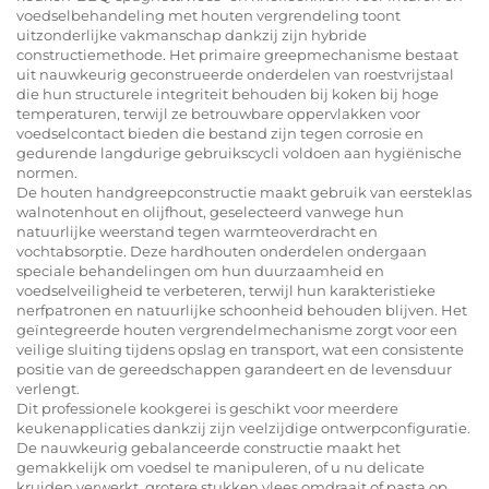
voedselbehandeling met houten vergrendeling toont
uitzonderlijke vakmanschap dankzij zijn hybride
constructiemethode. Het primaire greepmechanisme bestaat
uit nauwkeurig geconstrueerde onderdelen van roestvrijstaal
die hun structurele integriteit behouden bij koken bij hoge
temperaturen, terwijl ze betrouwbare oppervlakken voor
voedselcontact bieden die bestand zijn tegen corrosie en
gedurende langdurige gebruikscycli voldoen aan hygiënische
normen.
De houten handgreepconstructie maakt gebruik van eersteklas
walnotenhout en olijfhout, geselecteerd vanwege hun
natuurlijke weerstand tegen warmteoverdracht en
vochtabsorptie. Deze hardhouten onderdelen ondergaan
speciale behandelingen om hun duurzaamheid en
voedselveiligheid te verbeteren, terwijl hun karakteristieke
nerfpatronen en natuurlijke schoonheid behouden blijven. Het
geïntegreerde houten vergrendelmechanisme zorgt voor een
veilige sluiting tijdens opslag en transport, wat een consistente
positie van de gereedschappen garandeert en de levensduur
verlengt.
Dit professionele kookgerei is geschikt voor meerdere
keukenapplicaties dankzij zijn veelzijdige ontwerpconfiguratie.
De nauwkeurig gebalanceerde constructie maakt het
gemakkelijk om voedsel te manipuleren, of u nu delicate
kruiden verwerkt, grotere stukken vlees omdraait of pasta op