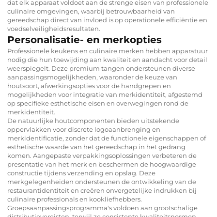
dat elk apparaat voldoet aan de strenge eisen van professionele
culinaire omgevingen, waarbij betrouwbaarheid van
gereedschap direct van invloed is op operationele efficiëntie en
voedselveiligheidsresultaten.
Personalisatie- en merkopties
Professionele keukens en culinaire merken hebben apparatuur
nodig die hun toewijding aan kwaliteit en aandacht voor detail
weerspiegelt. Deze premium tangen ondersteunen diverse
aanpassingsmogelijkheden, waaronder de keuze van
houtsoort, afwerkingsopties voor de handgrepen en
mogelijkheden voor integratie van merkidentiteit, afgestemd
op specifieke esthetische eisen en overwegingen rond de
merkidentiteit.
De natuurlijke houtcomponenten bieden uitstekende
oppervlakken voor discrete logoaanbrenging en
merkidentificatie, zonder dat de functionele eigenschappen of
esthetische waarde van het gereedschap in het gedrang
komen. Aangepaste verpakkingsoplossingen verbeteren de
presentatie van het merk en beschermen de hoogwaardige
constructie tijdens verzending en opslag. Deze
merkgelegenheiden ondersteunen de ontwikkeling van de
restaurantidentiteit en creëren onvergetelijke indrukken bij
culinaire professionals en kookliefhebbers.
Groepsaanpassingsprogramma's voldoen aan grootschalige
distributievereisten, terwijl ze consistente kwaliteitsnormen