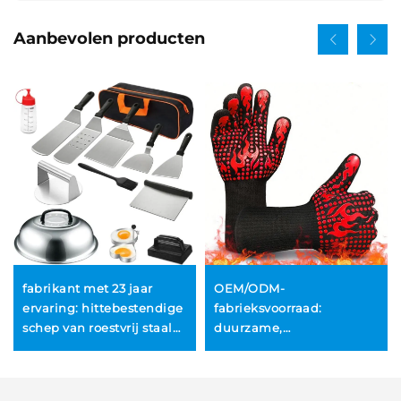
Aanbevolen producten
fabrikant met 23 jaar
OEM/ODM-
ervaring: hittebestendige
fabrieksvoorraad:
schep van roestvrij staal
duurzame,
met lange steel voor
milieuvriendelijke
houtskoolgrillen,
siliconen BBQ-
complete
grillhandschoenen met