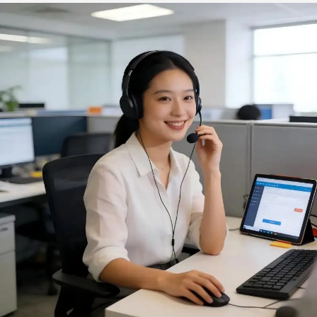
barbecuegereedschapsset
hoge
met 12 stuks
temperatuurbestendigheid,
vuurvast en brandwerend
tegen verbrandingen,
ovenhandschoenen