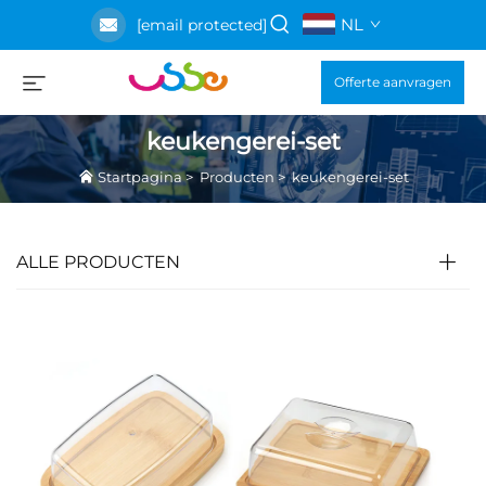
NL
[email protected]
Offerte aanvragen
keukengerei-set
Startpagina
>
Producten
>
keukengerei-set
ALLE PRODUCTEN