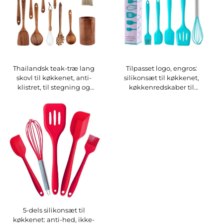
Thailandsk teak-træ lang
Tilpasset logo, engros:
skovl til køkkenet, anti-
silikonsæt til køkkenet,
klistret, til stegning og
køkkenredskaber til
røring i køkkenet,
madlavning, anti-klistret
køkkenredskaber til
grydeudstyr, spatula, skovl
opbevaring af fødevarer og
og køkkenredskabssæt med
beholdere
håndtag
5-dels silikonsæt til
køkkenet: anti-hed, ikke-