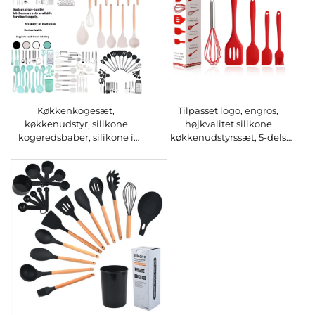
Køkkenkogesæt,
Tilpasset logo, engros,
køkkenudstyr, silikone
højkvalitet silikone
kogeredsbaber, silikone i
køkkenudstyrssæt, 5-dels
fødevarekvalitet, frugtkniv,
silikone koge- og
kokkekniv,
køkkenredskabssæt
kombinationssæt