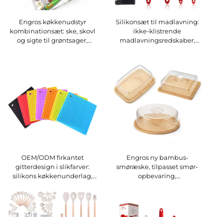
Engros køkkenudstyr
Silikonsæt til madlavning:
kombinationsæt: ske, skovl
ikke-klistrende
og sigte til grøntsager,
madlavningsredskaber,
manuel betjening, metal og
spatulasæt,
PP
varmebestandige silikons
køkkenredskaber og
gadgets
OEM/ODM firkantet
Engros ny bambus-
gitterdesign i slikfarver:
smøræske, tilpasset smør-
silikons køkkenunderlag,
opbevaring,
kasserolle, kogepot, skål og
køkkenudstyrssæt, bambus-
underlag – kreativt
smørskål
silikonplacemat