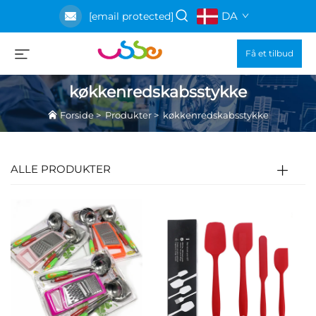
DA
[email protected]
Få et tilbud
køkkenredskabsstykke
Forside
>
Produkter
>
køkkenredskabsstykke
ALLE PRODUKTER