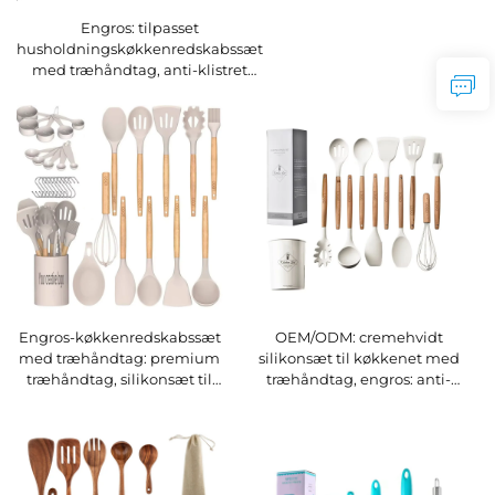
Engros: tilpasset
husholdningskøkkenredskabssæt
med træhåndtag, anti-klistret
silikoneskovel til madlavning og
bagning
Engros-køkkenredskabssæt
OEM/ODM: cremehvidt
med træhåndtag: premium
silikonsæt til køkkenet med
træhåndtag, silikonsæt til
træhåndtag, engros: anti-
køkkenet af fødevarekvalitet
klistret spatula,
køkkenredskaber til
madlavning,
køkkenredskaber