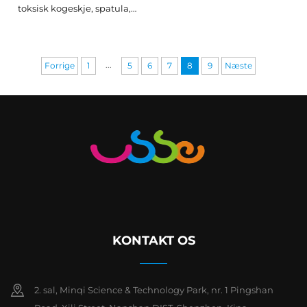
toksisk kogeskje, spatula,
æggepisker og børste;
silikone- og rustfrit stål-
køkkenredskaber
...
Forrige
1
5
6
7
8
9
Næste
KONTAKT OS
2. sal, Minqi Science & Technology Park, nr. 1 Pingshan