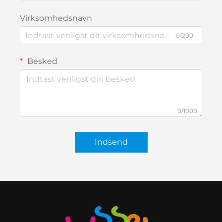
Virksomhedsnavn
0/200
Besked
0/1000
Indsend