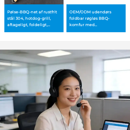
Pølse-BBQ-net af rustfrit
OEM/ODM udendørs
stål 304, hotdog-grill,
foldbar røgløs BBQ-
aftageligt, foldeligt,
komfur med
bærbart BBQ-net med
fjernbetjening, fremstillet
klemme
i rustfrit stål og sten,
praktisk mini-grill til
brændsel af træ