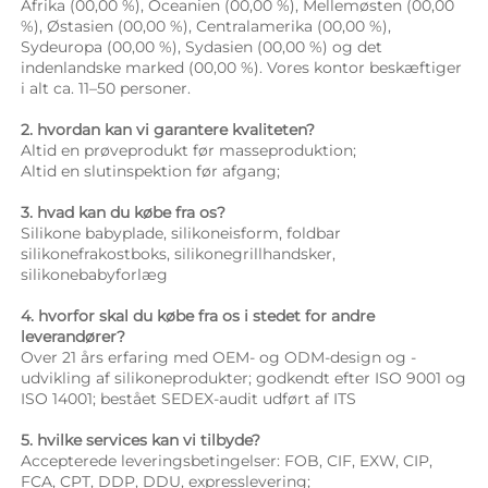
Afrika (00,00 %), Oceanien (00,00 %), Mellemøsten (00,00 
%), Østasien (00,00 %), Centralamerika (00,00 %), 
Sydeuropa (00,00 %), Sydasien (00,00 %) og det 
indenlandske marked (00,00 %). Vores kontor beskæftiger 
i alt ca. 11–50 personer. 
2. hvordan kan vi garantere kvaliteten? 
Altid en prøveprodukt før masseproduktion; 
Altid en slutinspektion før afgang; 
3. hvad kan du købe fra os? 
Silikone babyplade, silikoneisform, foldbar 
silikonefrakostboks, silikonegrillhandsker, 
silikonebabyforlæg 
4. hvorfor skal du købe fra os i stedet for andre 
leverandører? 
Over 21 års erfaring med OEM- og ODM-design og -
udvikling af silikoneprodukter; godkendt efter ISO 9001 og 
ISO 14001; bestået SEDEX-audit udført af ITS 
5. hvilke services kan vi tilbyde? 
Accepterede leveringsbetingelser: FOB, CIF, EXW, CIP, 
FCA, CPT, DDP, DDU, expresslevering; 