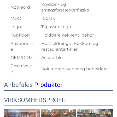
Krydder- og
Nøgleord
smagsforstærkerflaske
MOQ
100stk
Logo
Tilpasset Logo
Funktion
Holdbare køkkentilbehør
Anvendels
Husholdnings-, køkken- og
e
restaurantartikler
OEM/ODM
Acceptble
Beskrivels
Køkkenredskaber og beholdere
e
Anbefales
Produkter
VIRKSOMHEDSPROFIL