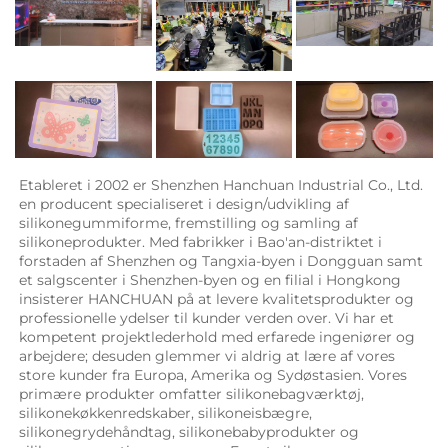
Etableret i 2002 er Shenzhen Hanchuan Industrial Co., Ltd. 
en producent specialiseret i design/udvikling af 
silikonegummiforme, fremstilling og samling af 
silikoneprodukter. Med fabrikker i Bao'an-distriktet i 
forstaden af Shenzhen og Tangxia-byen i Dongguan samt 
et salgscenter i Shenzhen-byen og en filial i Hongkong 
insisterer HANCHUAN på at levere kvalitetsprodukter og 
professionelle ydelser til kunder verden over. Vi har et 
kompetent projektlederhold med erfarede ingeniører og 
arbejdere; desuden glemmer vi aldrig at lære af vores 
store kunder fra Europa, Amerika og Sydøstasien. Vores 
primære produkter omfatter silikonebagværktøj, 
silikonekøkkenredskaber, silikoneisbægre, 
silikonegrydehåndtag, silikonebabyprodukter og 