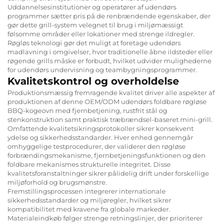
Uddannelsesinstitutioner og operatører af udendørs
programmer sætter pris på de renbrændende egenskaber, der
gør dette grill-system velegnet til brug i miljømæssigt
følsomme områder eller lokationer med strenge ildregler.
Røgløs teknologi gør det muligt at foretage udendørs
madlavning i omgivelser, hvor traditionelle åbne ildsteder eller
røgende grills måske er forbudt, hvilket udvider mulighederne
for udendørs undervisning og teambygningsprogrammer.
Kvalitetskontrol og overholdelse
Produktionsmæssig fremragende kvalitet driver alle aspekter af
produktionen af denne OEM/ODM udendørs foldbare røgløse
BBQ-kogeovn med fjernbetjening, rustfrit stål og
stenkonstruktion samt praktisk træbrændsel-baseret mini-grill.
Omfattende kvalitetsikringsprotokoller sikrer konsekvent
ydelse og sikkerhedsstandarder. Hver enhed gennemgår
omhyggelige testprocedurer, der validerer den røgløse
forbrændingsmekanisme, fjernbetjeningsfunktionen og den
foldbare mekanismes strukturelle integritet. Disse
kvalitetsforanstaltninger sikrer pålidelig drift under forskellige
miljøforhold og brugsmønstre.
Fremstillingsprocessen integrerer internationale
sikkerhedsstandarder og miljøregler, hvilket sikrer
kompatibilitet med kravene fra globale markeder.
Materialeindkøb følger strenge retningslinjer, der prioriterer