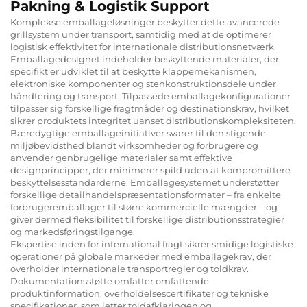
Pakning & Logistik Support
Komplekse emballageløsninger beskytter dette avancerede
grillsystem under transport, samtidig med at de optimerer
logistisk effektivitet for internationale distributionsnetværk.
Emballagedesignet indeholder beskyttende materialer, der
specifikt er udviklet til at beskytte klappemekanismen,
elektroniske komponenter og stenkonstruktionsdele under
håndtering og transport. Tilpassede emballagekonfigurationer
tilpasser sig forskellige fragtmåder og destinationskrav, hvilket
sikrer produktets integritet uanset distributionskompleksiteten.
Bæredygtige emballageinitiativer svarer til den stigende
miljøbevidsthed blandt virksomheder og forbrugere og
anvender genbrugelige materialer samt effektive
designprincipper, der minimerer spild uden at kompromittere
beskyttelsesstandarderne. Emballagesystemet understøtter
forskellige detailhandelspræsentationsformater – fra enkelte
forbrugeremballager til større kommercielle mængder – og
giver dermed fleksibilitet til forskellige distributionsstrategier
og markedsføringstilgange.
Ekspertise inden for international fragt sikrer smidige logistiske
operationer på globale markeder med emballagekrav, der
overholder internationale transportregler og toldkrav.
Dokumentationsstøtte omfatter omfattende
produktinformation, overholdelsescertifikater og tekniske
specifikationer, som letter toldafklaringen og