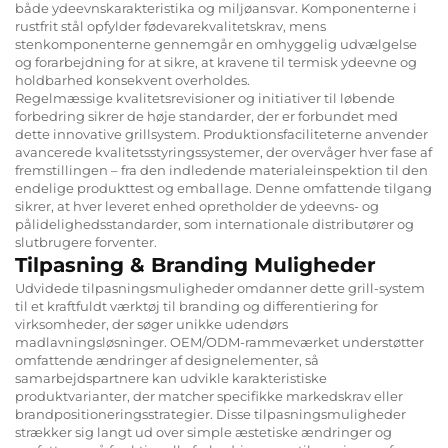
både ydeevnskarakteristika og miljøansvar. Komponenterne i
rustfrit stål opfylder fødevarekvalitetskrav, mens
stenkomponenterne gennemgår en omhyggelig udvælgelse
og forarbejdning for at sikre, at kravene til termisk ydeevne og
holdbarhed konsekvent overholdes.
Regelmæssige kvalitetsrevisioner og initiativer til løbende
forbedring sikrer de høje standarder, der er forbundet med
dette innovative grillsystem. Produktionsfaciliteterne anvender
avancerede kvalitetsstyringssystemer, der overvåger hver fase af
fremstillingen – fra den indledende materialeinspektion til den
endelige produkttest og emballage. Denne omfattende tilgang
sikrer, at hver leveret enhed opretholder de ydeevns- og
pålidelighedsstandarder, som internationale distributører og
slutbrugere forventer.
Tilpasning & Branding Muligheder
Udvidede tilpasningsmuligheder omdanner dette grill-system
til et kraftfuldt værktøj til branding og differentiering for
virksomheder, der søger unikke udendørs
madlavningsløsninger. OEM/ODM-rammeværket understøtter
omfattende ændringer af designelementer, så
samarbejdspartnere kan udvikle karakteristiske
produktvarianter, der matcher specifikke markedskrav eller
brandpositioneringsstrategier. Disse tilpasningsmuligheder
strækker sig langt ud over simple æstetiske ændringer og