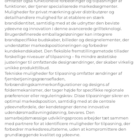
omfatter også funktionelle forbedringer og tilpasninger af
funktioner, der tjener specialiserede markedsegmenter.
Muligheder for privat mærkning giver distributører og
detailhandlere mulighed for at etablere en stærk
brandidentitet, samtidig med at de udnytter den beviste
ydeevne og innovation i denne avancerede grillteknologi.
Brugerdefinerede emballageløsninger kan integrere
brandspecifikke budskaber, billeder og designelementer, der
understøtter markedspositioneringen og forbedrer
kundekendskabet. Den fleksible fremstillingsmetode tillader
forskellige niveauer af tilpasning – fra mindre æstetiske
justeringer til omfattende designændringer, der skaber virkelig
unikke produkttilbud.
Tekniske muligheder for tilpasning omfatter ændringer af
fjernbetjeningsgrænsefladen,
forbrændingskammerkonfigurationer og designs af
foldermekanismer, der tager højde for specifikke regionale
præferencer eller reguleringskrav. Disse tilpasninger sikrer en
optimal markedsposition, samtidig med at de centrale
ydeevnefordele, der kendetegner denne innovative
udendørsmadlavningsløsning, bevares. Den
samarbejdsmæssige udviklingsproces arbejder tæt sammen
med partnere for at identificere muligheder for tilpasning, der
forbedrer markedsresultaterne, uden at kompromittere den
grundlæggende kvalitet og ydeevne.