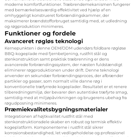
moderne komfortfunktioner. Træbrendemekanismen fungerer
med bemærkelsesværdig effektivitet ved hjælp af en
omhyggeligt konstrueret forbrændingskammer, der
maksimerer brændstofforbruget samtidig med, at udledning
og røgproduktion minimeres.
Funktioner og fordele
Avanceret røgløs teknologi
Kernepunkten i denne OEM/ODM udendørs foldbare røgløse
BBQ-kogeplade med fjernbetjening, rustfrit stål og
stenkonstruktion samt praktisk træbrenning er dens
avancerede forbrændingssystem, der næsten fuldstændigt
eliminerer røgproduktionen under drift. Denne teknologi
anvender en sekundær forbrændingsproces, der afbrænder
partikler og gasser, som normalt ville danne røg i
konventionelle træfyrrede kogeplader. Resultatet er et renere
tilberedningsmiljø, der bevarer den autentiske træfyrte smag,
samtidig med at miljøpåvirkningen og brugerens ubehag fra
røgudposning minimeres.
Præmiekvalitetsbygningsmaterialer
Integrationen af højtkvalitet rustfrit stål med
stenkonstruktionsdele skaber en robust og termisk effektiv
kogeplatform. Komponenterne i rustfrit stål sikrer
korrosionsbestandighed, let vedligeholdelse og professionel