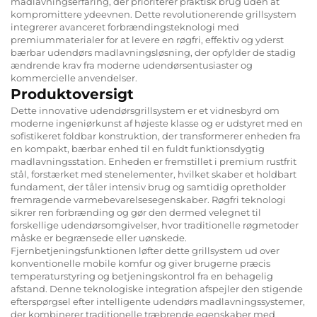
madlavningserfaring, der prioriterer praktisk brug uden at
kompromittere ydeevnen. Dette revolutionerende grillsystem
integrerer avanceret forbrændingsteknologi med
premiummaterialer for at levere en røgfri, effektiv og yderst
bærbar udendørs madlavningsløsning, der opfylder de stadig
ændrende krav fra moderne udendørsentusiaster og
kommercielle anvendelser.
Produktoversigt
Dette innovative udendørsgrillsystem er et vidnesbyrd om
moderne ingeniørkunst af højeste klasse og er udstyret med en
sofistikeret foldbar konstruktion, der transformerer enheden fra
en kompakt, bærbar enhed til en fuldt funktionsdygtig
madlavningsstation. Enheden er fremstillet i premium rustfrit
stål, forstærket med stenelementer, hvilket skaber et holdbart
fundament, der tåler intensiv brug og samtidig opretholder
fremragende varmebevarelsesegenskaber. Røgfri teknologi
sikrer ren forbrænding og gør den dermed velegnet til
forskellige udendørsomgivelser, hvor traditionelle røgmetoder
måske er begrænsede eller uønskede.
Fjernbetjeningsfunktionen løfter dette grillsystem ud over
konventionelle mobile komfur og giver brugerne præcis
temperaturstyring og betjeningskontrol fra en behagelig
afstand. Denne teknologiske integration afspejler den stigende
efterspørgsel efter intelligente udendørs madlavningssystemer,
der kombinerer traditionelle træbrende egenskaber med