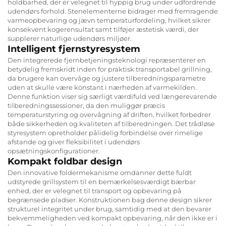
holdbarhed, der er velegnet til hyppig brug under udfordrende
udendørs forhold. Stenelementerne bidrager med fremragende
varmeopbevaring og jævn temperaturfordeling, hvilket sikrer
konsekvent kogerensultat samt tilføjer æstetisk værdi, der
supplerer naturlige udendørs miljøer.
Intelligent fjernstyresystem
Den integrerede fjernbetjeningsteknologi repræsenterer en
betydelig fremskridt inden for praktisk transportabel grillning,
da brugere kan overvåge og justere tilberedningsparametre
uden at skulle være konstant i nærheden af varmekilden.
Denne funktion viser sig særligt værdifuld ved længerevarende
tilberedningssessioner, da den muliggør præcis
temperaturstyring og overvågning af driften, hvilket forbedrer
både sikkerheden og kvaliteten af tilberedningen. Det trådløse
styresystem opretholder pålidelig forbindelse over rimelige
afstande og giver fleksibilitet i udendørs
opsætningskonfigurationer.
Kompakt foldbar design
Den innovative foldermekanisme omdanner dette fuldt
udstyrede grillsystem til en bemærkelsesværdigt bærbar
enhed, der er velegnet til transport og opbevaring på
begrænsede pladser. Konstruktionen bag denne design sikrer
strukturel integritet under brug, samtidig med at den bevarer
bekvemmeligheden ved kompakt opbevaring, når den ikke er i