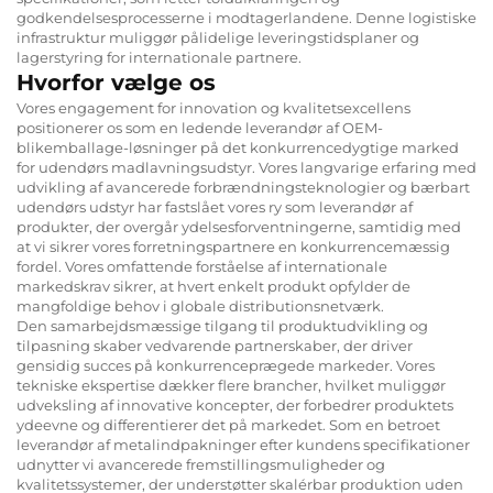
godkendelsesprocesserne i modtagerlandene. Denne logistiske
infrastruktur muliggør pålidelige leveringstidsplaner og
lagerstyring for internationale partnere.
Hvorfor vælge os
Vores engagement for innovation og kvalitetsexcellens
positionerer os som en ledende leverandør af OEM-
blikemballage-løsninger på det konkurrencedygtige marked
for udendørs madlavningsudstyr. Vores langvarige erfaring med
udvikling af avancerede forbrændningsteknologier og bærbart
udendørs udstyr har fastslået vores ry som leverandør af
produkter, der overgår ydelsesforventningerne, samtidig med
at vi sikrer vores forretningspartnere en konkurrencemæssig
fordel. Vores omfattende forståelse af internationale
markedskrav sikrer, at hvert enkelt produkt opfylder de
mangfoldige behov i globale distributionsnetværk.
Den samarbejdsmæssige tilgang til produktudvikling og
tilpasning skaber vedvarende partnerskaber, der driver
gensidig succes på konkurrenceprægede markeder. Vores
tekniske ekspertise dækker flere brancher, hvilket muliggør
udveksling af innovative koncepter, der forbedrer produktets
ydeevne og differentierer det på markedet. Som en betroet
leverandør af metalindpakninger efter kundens specifikationer
udnytter vi avancerede fremstillingsmuligheder og
kvalitetssystemer, der understøtter skalérbar produktion uden