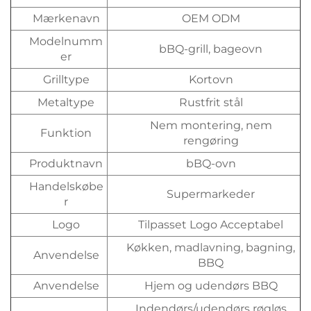
Mærkenavn
OEM ODM
Modelnumm
bBQ-grill, bageovn
er
Grilltype
Kortovn
Metaltype
Rustfrit stål
Nem montering, nem
Funktion
rengøring
Produktnavn
bBQ-ovn
Handelskøbe
Supermarkeder
r
Logo
Tilpasset Logo Acceptabel
Køkken, madlavning, bagning,
Anvendelse
BBQ
Anvendelse
Hjem og udendørs BBQ
Indendørs/udendørs røgløs