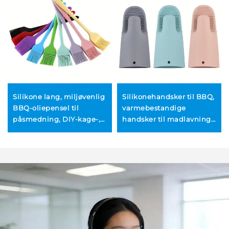
Silikone lang, miljøvenlig
Silikonehandsker til BBQ,
BBQ-oliepensel til
varmebestandige
påsmedning, DIY-kage-,
handsker til madlavning,
brød- og smørbagning,
vandtætte, lange
køkken- og
ovnhandsker
madlavningstilbehør til
barbecue, BBQ-værktøjer