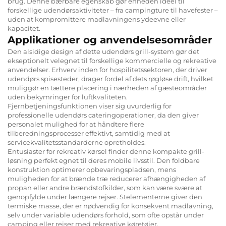
brug. Denne bærbare egenskab gør enheden ideel til
forskellige udendørsaktiviteter – fra campingture til havefester –
uden at kompromittere madlavningens ydeevne eller
kapacitet.
Applikationer og anvendelsesområder
Den alsidige design af dette udendørs grill-system gør det
ekseptionelt velegnet til forskellige kommercielle og rekreative
anvendelser. Erhverv inden for hospilitetssektoren, der driver
udendørs spisesteder, drager fordel af dets røgløse drift, hvilket
muliggør en tættere placering i nærheden af gæsteområder
uden bekymringer for luftkvaliteten.
Fjernbetjeningsfunktionen viser sig uvurderlig for
professionelle udendørs cateringoperationer, da den giver
personalet mulighed for at håndtere flere
tilberedningsprocesser effektivt, samtidig med at
servicekvalitetsstandarderne opretholdes.
Entusiaster for rekreativ kørsel finder denne kompakte grill-
løsning perfekt egnet til deres mobile livsstil. Den foldbare
konstruktion optimerer opbevaringspladsen, mens
muligheden for at brænde træ reducerer afhængigheden af
propan eller andre brændstofkilder, som kan være svære at
genopfylde under længere rejser. Stelementerne giver den
termiske masse, der er nødvendig for konsekvent madlavning,
selv under variable udendørs forhold, som ofte opstår under
camping eller rejser med rekreative køretøjer.