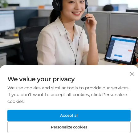
We value your privacy
We use cookies and similar tools to provide our services.
If you don't want to accept all cookies, click Personalize
cookies.
Få et gratis tilbud
Accept all
Vores repræsentant vil kontakte dig snart.
Personalize cookies
FORSIDE
PRODUKTER
E-MAIL
TELEFON