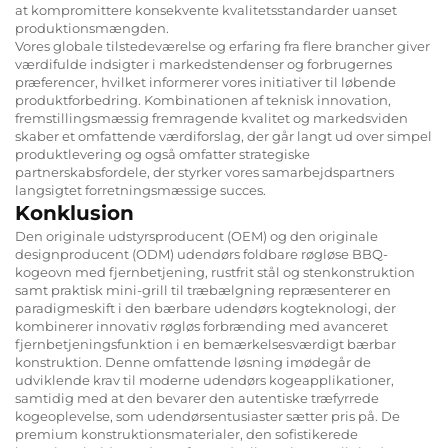
at kompromittere konsekvente kvalitetsstandarder uanset
produktionsmængden.
Vores globale tilstedeværelse og erfaring fra flere brancher giver
værdifulde indsigter i markedstendenser og forbrugernes
præferencer, hvilket informerer vores initiativer til løbende
produktforbedring. Kombinationen af teknisk innovation,
fremstillingsmæssig fremragende kvalitet og markedsviden
skaber et omfattende værdiforslag, der går langt ud over simpel
produktlevering og også omfatter strategiske
partnerskabsfordele, der styrker vores samarbejdspartners
langsigtet forretningsmæssige succes.
Konklusion
Den originale udstyrsproducent (OEM) og den originale
designproducent (ODM) udendørs foldbare røgløse BBQ-
kogeovn med fjernbetjening, rustfrit stål og stenkonstruktion
samt praktisk mini-grill til træbælgning repræsenterer en
paradigmeskift i den bærbare udendørs kogteknologi, der
kombinerer innovativ røgløs forbrænding med avanceret
fjernbetjeningsfunktion i en bemærkelsesværdigt bærbar
konstruktion. Denne omfattende løsning imødegår de
udviklende krav til moderne udendørs kogeapplikationer,
samtidig med at den bevarer den autentiske træfyrrede
kogeoplevelse, som udendørsentusiaster sætter pris på. De
premium konstruktionsmaterialer, den sofistikerede